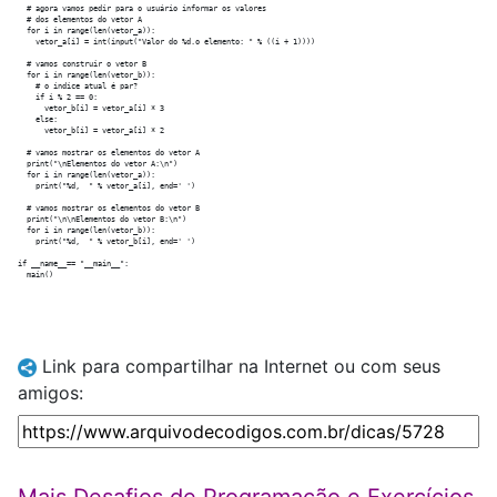
  # agora vamos pedir para o usuário informar os valores

  # dos elementos do vetor A

  for i in range(len(vetor_a)):

    vetor_a[i] = int(input("Valor do %d.o elemento: " % ((i + 1))))

  # vamos construir o vetor B

  for i in range(len(vetor_b)):

    # o índice atual é par?

    if i % 2 == 0:

      vetor_b[i] = vetor_a[i] * 3

    else:

      vetor_b[i] = vetor_a[i] * 2

  # vamos mostrar os elementos do vetor A

  print("\nElementos do vetor A:\n")

  for i in range(len(vetor_a)):

    print("%d,  " % vetor_a[i], end=' ')

  # vamos mostrar os elementos do vetor B

  print("\n\nElementos do vetor B:\n")

  for i in range(len(vetor_b)):

    print("%d,  " % vetor_b[i], end=' ')

if __name__== "__main__":

Link para compartilhar na Internet ou com seus
amigos: