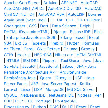
Apache Web Server
|
Arduino
|
ASP.NET
|
AutoCAD
|
AutoCAD .NET API C#
|
AutoCAD Civil 3D
|
AutoCAD
Civil 3D .NET C#
|
AutoCAD VBA
|
AutoLISP
|
Bourne
Again Shell (bash Shell)
|
C
|
C#
|
C++
|
C++ Builder
|
CodeIgniter
|
CSS
|
Dart
|
Data Science
|
Delphi
|
DHTML (Dynamic HTML)
|
Django
|
Eclipse IDE
|
Elixir
|
Enterprise JavaBeans (EJB)
|
Erlang
|
Excel
|
Excel
VBA
|
Ext JS
|
Facelets
|
Firebird
|
Flutter
|
Fórmulas
da Física
|
Geral
|
GNU Octave
|
GoLang
|
Groovy
|
GTK+
|
Haskell
|
HEC-RAS
|
Hibernate
|
HTML/XHTML
|
HTML5
|
IBM DB2
|
iReport
|
iTextSharp
|
Java
|
Java
Servlets
|
JavaFX
|
JavaScript
|
JBoss
|
JPA - Java
Persistence Architecture API - Arquitetura de
Persistência Java
|
jQuery
|
jQuery UI
|
JSF - Java
Server Faces
|
JSP (Java Server Pages)
|
Kotlin
|
Laravel
|
Linux
|
LISP
|
MongoDB
|
MS SQL Server
|
MySQL
|
NetBeans IDE
|
NetBeans IDE
|
Node.js
|
Perl
|
PHP
|
PHP-GTK
|
Portugol
|
PostgreSQL
|
Processing.py
|
Python
|
QGIS
|
Qt
|
R
|
React
|
React