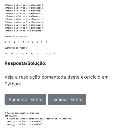
Informe o valor do 1.o elemento: 8

Informe o valor do 2.o elemento: 5

Informe o valor do 3.o elemento: 4

Informe o valor do 4.o elemento: 1

Informe o valor do 5.o elemento: 2

Informe o valor do 6.o elemento: 3

Informe o valor do 7.o elemento: 4

Informe o valor do 8.o elemento: 6

Informe o valor do 9.o elemento: 9

Informe o valor do 10.o elemento: 7

Elementos do vetor A:

8,  5,  4,  1,  2,  3,  4,  6,  9,  7  

Elementos do vetor B:

Resposta/Solução:
Veja a resolução comentada deste exercício em
Python:
Aumentar Fonte
Diminuir Fonte
# função principal do programa

def main():

  # vamos declarar e construir dois vetores de 10 inteiros

  vetor_a = [0 for x in range(10)]

  vetor_b = [0 for x in range(10)]
