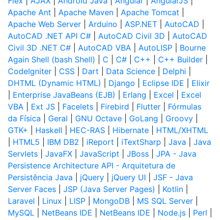
Flex
|
AJAX
|
Android Java
|
Angular
|
AngularJS
|
Apache Ant
|
Apache Maven
|
Apache Tomcat
|
Apache Web Server
|
Arduino
|
ASP.NET
|
AutoCAD
|
AutoCAD .NET API C#
|
AutoCAD Civil 3D
|
AutoCAD
Civil 3D .NET C#
|
AutoCAD VBA
|
AutoLISP
|
Bourne
Again Shell (bash Shell)
|
C
|
C#
|
C++
|
C++ Builder
|
CodeIgniter
|
CSS
|
Dart
|
Data Science
|
Delphi
|
DHTML (Dynamic HTML)
|
Django
|
Eclipse IDE
|
Elixir
|
Enterprise JavaBeans (EJB)
|
Erlang
|
Excel
|
Excel
VBA
|
Ext JS
|
Facelets
|
Firebird
|
Flutter
|
Fórmulas
da Física
|
Geral
|
GNU Octave
|
GoLang
|
Groovy
|
GTK+
|
Haskell
|
HEC-RAS
|
Hibernate
|
HTML/XHTML
|
HTML5
|
IBM DB2
|
iReport
|
iTextSharp
|
Java
|
Java
Servlets
|
JavaFX
|
JavaScript
|
JBoss
|
JPA - Java
Persistence Architecture API - Arquitetura de
Persistência Java
|
jQuery
|
jQuery UI
|
JSF - Java
Server Faces
|
JSP (Java Server Pages)
|
Kotlin
|
Laravel
|
Linux
|
LISP
|
MongoDB
|
MS SQL Server
|
MySQL
|
NetBeans IDE
|
NetBeans IDE
|
Node.js
|
Perl
|