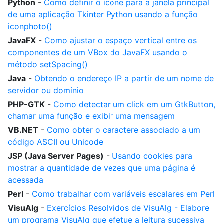
Python
-
Como definir o ícone para a janela principal
de uma aplicação Tkinter Python usando a função
iconphoto()
JavaFX
-
Como ajustar o espaço vertical entre os
componentes de um VBox do JavaFX usando o
método setSpacing()
Java
-
Obtendo o endereço IP a partir de um nome de
servidor ou domínio
PHP-GTK
-
Como detectar um click em um GtkButton,
chamar uma função e exibir uma mensagem
VB.NET
-
Como obter o caractere associado a um
código ASCII ou Unicode
JSP (Java Server Pages)
-
Usando cookies para
mostrar a quantidade de vezes que uma página é
acessada
Perl
-
Como trabalhar com variáveis escalares em Perl
VisuAlg
-
Exercícios Resolvidos de VisuAlg - Elabore
um programa VisuAlg que efetue a leitura sucessiva