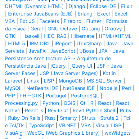
DHTML (Dynamic HTML)
|
Django
|
Eclipse IDE
|
Elixir
|
Enterprise JavaBeans (EJB)
|
Erlang
|
Excel
|
Excel
VBA
|
Ext JS
|
Facelets
|
Firebird
|
Flutter
|
Fórmulas
da Física
|
Geral
|
GNU Octave
|
GoLang
|
Groovy
|
GTK+
|
Haskell
|
HEC-RAS
|
Hibernate
|
HTML/XHTML
|
HTML5
|
IBM DB2
|
iReport
|
iTextSharp
|
Java
|
Java
Servlets
|
JavaFX
|
JavaScript
|
JBoss
|
JPA - Java
Persistence Architecture API - Arquitetura de
Persistência Java
|
jQuery
|
jQuery UI
|
JSF - Java
Server Faces
|
JSP (Java Server Pages)
|
Kotlin
|
Laravel
|
Linux
|
LISP
|
MongoDB
|
MS SQL Server
|
MySQL
|
NetBeans IDE
|
NetBeans IDE
|
Node.js
|
Perl
|
PHP
|
PHP-GTK
|
Portugol
|
PostgreSQL
|
Processing.py
|
Python
|
QGIS
|
Qt
|
R
|
React
|
React
Native
|
React.js
|
Revit C#
|
Revit Python Shell
|
Ruby
|
Ruby On Rails
|
Rust
|
Smarty
|
Struts
|
Struts 2
|
Tcl
e Tcl/Tk
|
TypeScript
|
VB.NET
|
VBA
|
Visual LISP
|
VisuAlg
|
WebGL (Web Graphics Library)
|
wxWidgets
|