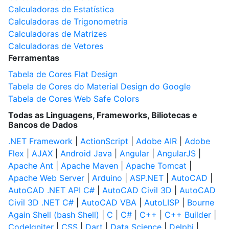
Calculadoras de Estatística
Calculadoras de Trigonometria
Calculadoras de Matrizes
Calculadoras de Vetores
Ferramentas
Tabela de Cores Flat Design
Tabela de Cores do Material Design do Google
Tabela de Cores Web Safe Colors
Todas as Linguagens, Frameworks, Biliotecas e
Bancos de Dados
.NET Framework
|
ActionScript
|
Adobe AIR
|
Adobe
Flex
|
AJAX
|
Android Java
|
Angular
|
AngularJS
|
Apache Ant
|
Apache Maven
|
Apache Tomcat
|
Apache Web Server
|
Arduino
|
ASP.NET
|
AutoCAD
|
AutoCAD .NET API C#
|
AutoCAD Civil 3D
|
AutoCAD
Civil 3D .NET C#
|
AutoCAD VBA
|
AutoLISP
|
Bourne
Again Shell (bash Shell)
|
C
|
C#
|
C++
|
C++ Builder
|
CodeIgniter
|
CSS
|
Dart
|
Data Science
|
Delphi
|