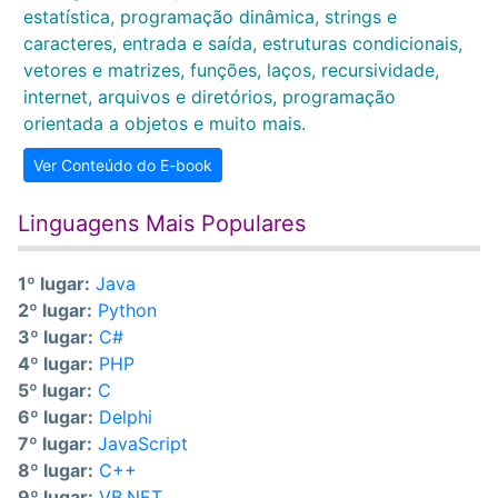
estatística, programação dinâmica, strings e
caracteres, entrada e saída, estruturas condicionais,
vetores e matrizes, funções, laços, recursividade,
internet, arquivos e diretórios, programação
orientada a objetos e muito mais.
Ver Conteúdo do E-book
Linguagens Mais Populares
1º lugar:
Java
2º lugar:
Python
3º lugar:
C#
4º lugar:
PHP
5º lugar:
C
6º lugar:
Delphi
7º lugar:
JavaScript
8º lugar:
C++
9º lugar:
VB.NET