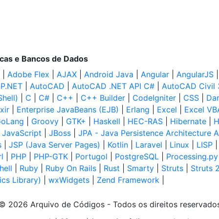
ecas e Bancos de Dados
|
Adobe Flex
|
AJAX
|
Android Java
|
Angular
|
AngularJS
P.NET
|
AutoCAD
|
AutoCAD .NET API C#
|
AutoCAD Civil
hell)
|
C
|
C#
|
C++
|
C++ Builder
|
CodeIgniter
|
CSS
|
Dar
ixir
|
Enterprise JavaBeans (EJB)
|
Erlang
|
Excel
|
Excel VB
oLang
|
Groovy
|
GTK+
|
Haskell
|
HEC-RAS
|
Hibernate
|
H
|
JavaScript
|
JBoss
|
JPA - Java Persistence Architecture A
s
|
JSP (Java Server Pages)
|
Kotlin
|
Laravel
|
Linux
|
LISP
l
|
PHP
|
PHP-GTK
|
Portugol
|
PostgreSQL
|
Processing.py
hell
|
Ruby
|
Ruby On Rails
|
Rust
|
Smarty
|
Struts
|
Struts 
cs Library)
|
wxWidgets
|
Zend Framework
|
© 2026 Arquivo de Códigos - Todos os direitos reservado