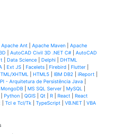
|
Apache Ant
|
Apache Maven
|
Apache
 3D
|
AutoCAD Civil 3D .NET C#
|
AutoCAD
t
|
Data Science
|
Delphi
|
DHTML
A
|
Ext JS
|
Facelets
|
Firebird
|
Flutter
|
TML/XHTML
|
HTML5
|
IBM DB2
|
iReport
|
PI - Arquitetura de Persistência Java
|
|
MongoDB
|
MS SQL Server
|
MySQL
|
|
Python
|
QGIS
|
Qt
|
R
|
React
|
React
2
|
Tcl e Tcl/Tk
|
TypeScript
|
VB.NET
|
VBA
s