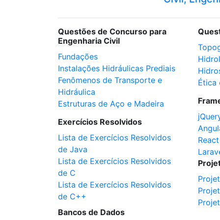
Questões de Concurso para
Ques
Engenharia Civil
Topog
Fundações
Hidro
Instalações Hidráulicas Prediais
Hidro
Fenômenos de Transporte e
Ética 
Hidráulica
Fram
Estruturas de Aço e Madeira
jQuer
Exercícios Resolvidos
Angul
Lista de Exercícios Resolvidos
React
de Java
Larav
Lista de Exercícios Resolvidos
Proje
de C
Proje
Lista de Exercícios Resolvidos
Proje
de C++
Proje
Bancos de Dados