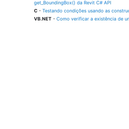
get_BoundingBox() da Revit C# API
C
-
Testando condições usando as construçõe
VB.NET
-
Como verificar a existência de u