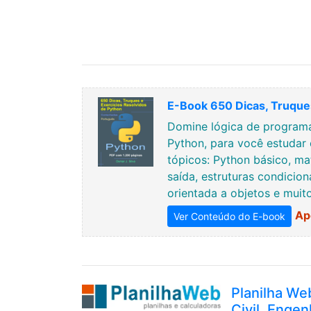
E-Book 650 Dicas, Truques
Domine lógica de programa
Python, para você estudar 
tópicos: Python básico, ma
saída, estruturas condicion
orientada a objetos e muit
Ap
Ver Conteúdo do E-book
Planilha We
Civil, Engen