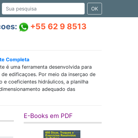
OK
çoes:
+55 62 9 8513
nte Completa
nte é uma ferramenta desenvolvida para
as de edificaçoes. Por meio da inserçao de
 coeficientes hidráulicos, a planilha
 e dimensionamento adequado das
E-Books em PDF