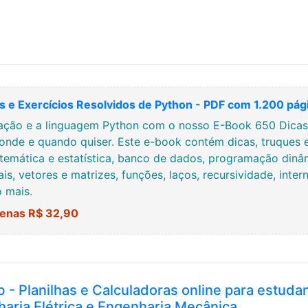
 e Exercícios Resolvidos de Python - PDF com 1.200 pág
ção e a linguagem Python com o nosso E-Book 650 Dicas, 
onde e quando quiser. Este e-book contém dicas, truques 
temática e estatística, banco de dados, programação dinâmi
ais, vetores e matrizes, funções, laços, recursividade, inte
o mais.
enas R$ 32,90
b - Planilhas e Calculadoras online para estuda
haria Elétrica e Engenharia Mecânica.