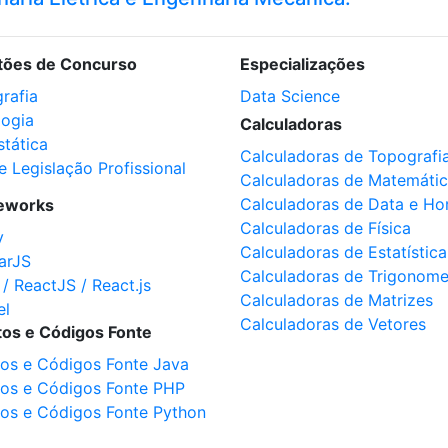
tões de Concurso
Especializações
rafia
Data Science
logia
Calculadoras
stática
Calculadoras de Topografi
e Legislação Profissional
Calculadoras de Matemáti
Calculadoras de Data e Ho
eworks
Calculadoras de Física
y
Calculadoras de Estatística
arJS
Calculadoras de Trigonome
 / ReactJS / React.js
Calculadoras de Matrizes
el
Calculadoras de Vetores
tos e Códigos Fonte
tos e Códigos Fonte Java
tos e Códigos Fonte PHP
tos e Códigos Fonte Python