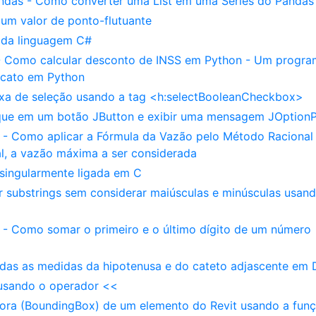
andas - Como converter uma List em uma Series do Pandas
 um valor de ponto-flutuante
s da linguagem C#
 - Como calcular desconto de INSS em Python - Um progr
icato em Python
xa de seleção usando a tag <h:selectBooleanCheckbox>
que em um botão JButton e exibir uma mensagem JOption
T - Como aplicar a Fórmula da Vazão pelo Método Racional
, a vazão máxima a ser considerada
a singularmente ligada em C
ir substrings sem considerar maiúsculas e minúsculas usan
g - Como somar o primeiro e o último dígito de um número
das as medidas da hipotenusa e do cateto adjascente em 
usando o operador <<
dora (BoundingBox) de um elemento do Revit usando a fun