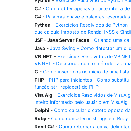
Python
-
Exercício Resolvido de Python P
C#
-
Como obter apenas a parte inteira de
C#
-
Palavras-chave e palavras reservada
Python
-
Exercícios Resolvidos de Python
que calcula Imposto de Renda, INSS e Sind
JSF - Java Server Faces
-
Criando uma cai
Java
-
Java Swing - Como detectar um cli
VB.NET
-
Exercícios Resolvidos de VB.NE
VB.NET - De acordo com o método racional
C
-
Como inserir nós no início de uma list
PHP
-
PHP para iniciantes - Como substitu
função str_ireplace() do PHP
VisuAlg
-
Exercícios Resolvidos de VisuAl
inteiro informado pelo usuário em VisuAlg
Delphi
-
Como calcular o cateto oposto da
Ruby
-
Como concatenar strings em Ruby 
Revit C#
-
Como retornar a caixa delimita