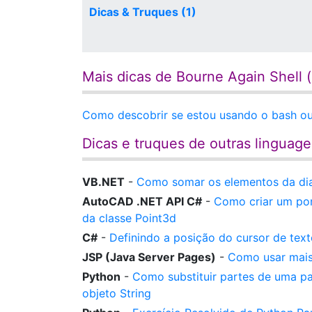
Dicas & Truques (1)
Mais dicas de Bourne Again Shell (
Como descobrir se estou usando o bash ou 
Dicas e truques de outras linguag
VB.NET
-
Como somar os elementos da dia
AutoCAD .NET API C#
-
Como criar um po
da classe Point3d
C#
-
Definindo a posição do cursor de tex
JSP (Java Server Pages)
-
Como usar mais 
Python
-
Como substituir partes de uma pa
objeto String