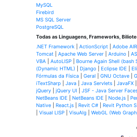
MySQL
Firebird
MS SQL Server
PostgreSQL
Todas as Linguagens, Frameworks, Biliot
.NET Framework
|
ActionScript
|
Adobe AIR
Tomcat
|
Apache Web Server
|
Arduino
|
AS
VBA
|
AutoLISP
|
Bourne Again Shell (bash S
(Dynamic HTML)
|
Django
|
Eclipse IDE
|
El
Fórmulas da Física
|
Geral
|
GNU Octave
|
G
iTextSharp
|
Java
|
Java Servlets
|
JavaFX
jQuery
|
jQuery UI
|
JSF - Java Server Face
NetBeans IDE
|
NetBeans IDE
|
Node.js
|
Per
Native
|
React.js
|
Revit C#
|
Revit Python S
|
Visual LISP
|
VisuAlg
|
WebGL (Web Graphi