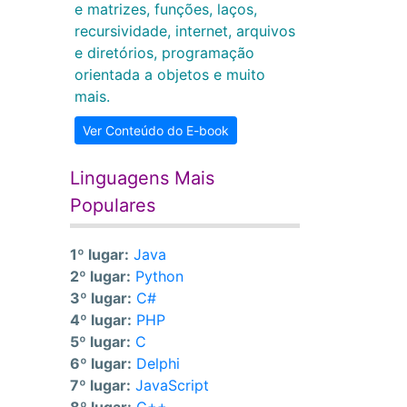
e matrizes, funções, laços,
recursividade, internet, arquivos
e diretórios, programação
orientada a objetos e muito
mais.
Ver Conteúdo do E-book
Linguagens Mais
Populares
1º lugar:
Java
2º lugar:
Python
3º lugar:
C#
4º lugar:
PHP
5º lugar:
C
6º lugar:
Delphi
7º lugar:
JavaScript