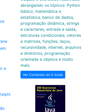
abrangendo os tópicos: Python
básico, matemática e
estatística, banco de dados,
ama
programação dinâmica, strings
e caracteres, entrada e saída,
estruturas condicionais, vetores
Pane
e matrizes, funções, laços,
recursividade, internet, arquivos
 em
e diretórios, programação
orientada a objetos e muito
mais.
do a
Ver Conteúdo do E-book
Delphi
ção