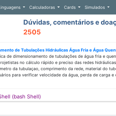
Linguagens
Calculadoras
Cards
Simulados
Dúvidas, comentários e doa
2505
amento de Tubulações Hidráulicas Água Fria e Água Que
ica de dimensionamento de tubulações de água fria e que
projetistas no cálculo rápido e preciso das redes hidráulic
etro da tubulaçao, comprimento da rede, material do tubo e
sários para verificar velocidade da água, perda de carga
hell (bash Shell)