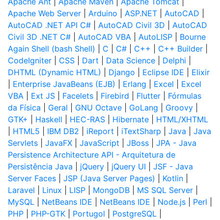
Apache Ant
|
Apache Maven
|
Apache Tomcat
|
Apache Web Server
|
Arduino
|
ASP.NET
|
AutoCAD
|
AutoCAD .NET API C#
|
AutoCAD Civil 3D
|
AutoCAD
Civil 3D .NET C#
|
AutoCAD VBA
|
AutoLISP
|
Bourne
Again Shell (bash Shell)
|
C
|
C#
|
C++
|
C++ Builder
|
CodeIgniter
|
CSS
|
Dart
|
Data Science
|
Delphi
|
DHTML (Dynamic HTML)
|
Django
|
Eclipse IDE
|
Elixir
|
Enterprise JavaBeans (EJB)
|
Erlang
|
Excel
|
Excel
VBA
|
Ext JS
|
Facelets
|
Firebird
|
Flutter
|
Fórmulas
da Física
|
Geral
|
GNU Octave
|
GoLang
|
Groovy
|
GTK+
|
Haskell
|
HEC-RAS
|
Hibernate
|
HTML/XHTML
|
HTML5
|
IBM DB2
|
iReport
|
iTextSharp
|
Java
|
Java
Servlets
|
JavaFX
|
JavaScript
|
JBoss
|
JPA - Java
Persistence Architecture API - Arquitetura de
Persistência Java
|
jQuery
|
jQuery UI
|
JSF - Java
Server Faces
|
JSP (Java Server Pages)
|
Kotlin
|
Laravel
|
Linux
|
LISP
|
MongoDB
|
MS SQL Server
|
MySQL
|
NetBeans IDE
|
NetBeans IDE
|
Node.js
|
Perl
|
PHP
|
PHP-GTK
|
Portugol
|
PostgreSQL
|