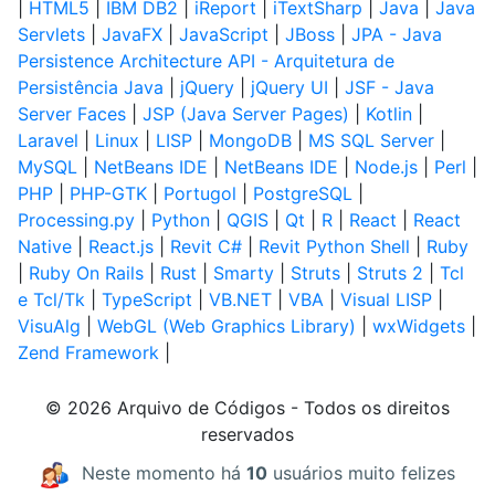
|
HTML5
|
IBM DB2
|
iReport
|
iTextSharp
|
Java
|
Java
Servlets
|
JavaFX
|
JavaScript
|
JBoss
|
JPA - Java
Persistence Architecture API - Arquitetura de
Persistência Java
|
jQuery
|
jQuery UI
|
JSF - Java
Server Faces
|
JSP (Java Server Pages)
|
Kotlin
|
Laravel
|
Linux
|
LISP
|
MongoDB
|
MS SQL Server
|
MySQL
|
NetBeans IDE
|
NetBeans IDE
|
Node.js
|
Perl
|
PHP
|
PHP-GTK
|
Portugol
|
PostgreSQL
|
Processing.py
|
Python
|
QGIS
|
Qt
|
R
|
React
|
React
Native
|
React.js
|
Revit C#
|
Revit Python Shell
|
Ruby
|
Ruby On Rails
|
Rust
|
Smarty
|
Struts
|
Struts 2
|
Tcl
e Tcl/Tk
|
TypeScript
|
VB.NET
|
VBA
|
Visual LISP
|
VisuAlg
|
WebGL (Web Graphics Library)
|
wxWidgets
|
Zend Framework
|
© 2026 Arquivo de Códigos - Todos os direitos
reservados
Neste momento há
10
usuários muito felizes