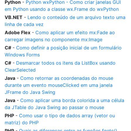
Python
-
Python wxPython - Como criar janelas GUI
em Python usando a classe wx.Frame do wxPython
VB.NET
-
Lendo o conteúdo de um arquivo texto uma
linha de cada vez
Adobe Flex
-
Como aplicar um efeito mx:Fade ao
carregar imagens no componente mx:Image
C#
-
Como definir a posição inicial de um formulário
Windows Forms
C#
-
Desmarcar todos os itens da ListBox usando
ClearSelected
Java
-
Como retornar as coordenadas do mouse
durante um evento mouseClicked em uma janela
JFrame do Java Swing
Java
-
Como aplicar uma borda colorida a uma célula
da JTable do Java Swing ao passar o mouse
PHP
-
Como usar o tipo de dados array (vetor ou
matriz) do PHP
PHP
-
Quais as diferenças entre as funções fgetc(),