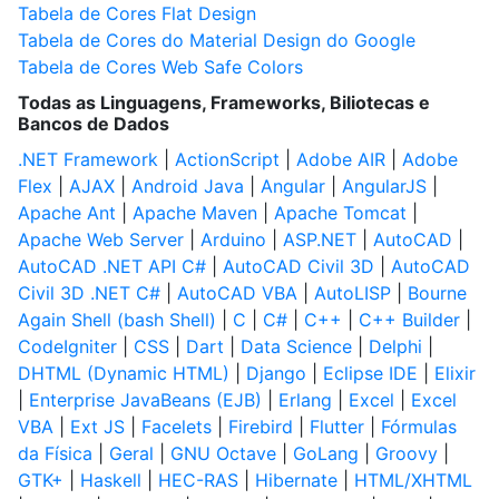
Tabela de Cores Flat Design
Tabela de Cores do Material Design do Google
Tabela de Cores Web Safe Colors
Todas as Linguagens, Frameworks, Biliotecas e
Bancos de Dados
.NET Framework
|
ActionScript
|
Adobe AIR
|
Adobe
Flex
|
AJAX
|
Android Java
|
Angular
|
AngularJS
|
Apache Ant
|
Apache Maven
|
Apache Tomcat
|
Apache Web Server
|
Arduino
|
ASP.NET
|
AutoCAD
|
AutoCAD .NET API C#
|
AutoCAD Civil 3D
|
AutoCAD
Civil 3D .NET C#
|
AutoCAD VBA
|
AutoLISP
|
Bourne
Again Shell (bash Shell)
|
C
|
C#
|
C++
|
C++ Builder
|
CodeIgniter
|
CSS
|
Dart
|
Data Science
|
Delphi
|
DHTML (Dynamic HTML)
|
Django
|
Eclipse IDE
|
Elixir
|
Enterprise JavaBeans (EJB)
|
Erlang
|
Excel
|
Excel
VBA
|
Ext JS
|
Facelets
|
Firebird
|
Flutter
|
Fórmulas
da Física
|
Geral
|
GNU Octave
|
GoLang
|
Groovy
|
GTK+
|
Haskell
|
HEC-RAS
|
Hibernate
|
HTML/XHTML