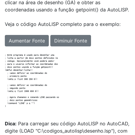
clicar na área de desenho (GA) e obter as
coordenadas usando a função getpoint() da AutoLISP.
Veja o código AutoLISP completo para o exemplo:
Aumentar Fonte
Diminuir Fonte
; Este programa é usado para desenhar uma

; linha a partir de dois pontos definidos no

; código. Opcionalmente você poderá pedir

; para o usuário informar as coordenadas dos

; dois pontos usando a função getpoint()

(defun desenhar-linha()

  ; vamos definir as coordenadas do

  ; primeiro ponto

  (setq p (list 300 250 0)) 

  ; vamos definir as coordenadas do

  ; segundo ponto

  (setq q (list 1900 650 0))

  ; Agora chamamos o comando LINE passando os

  ; dois pontos geométricos

  (command "LINE" p q "")

Dica:
Para carregar seu código AutoLISP no AutoCAD,
digite (LOAD "C:
\
codigos_autolisp
\
desenho.lsp"), com