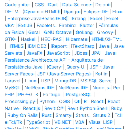
CodeIgniter
|
CSS
|
Dart
|
Data Science
|
Delphi
|
DHTML (Dynamic HTML)
|
Django
|
Eclipse IDE
|
Elixir
|
Enterprise JavaBeans (EJB)
|
Erlang
|
Excel
|
Excel
VBA
|
Ext JS
|
Facelets
|
Firebird
|
Flutter
|
Fórmulas
da Física
|
Geral
|
GNU Octave
|
GoLang
|
Groovy
|
GTK+
|
Haskell
|
HEC-RAS
|
Hibernate
|
HTML/XHTML
|
HTML5
|
IBM DB2
|
iReport
|
iTextSharp
|
Java
|
Java
Servlets
|
JavaFX
|
JavaScript
|
JBoss
|
JPA - Java
Persistence Architecture API - Arquitetura de
Persistência Java
|
jQuery
|
jQuery UI
|
JSF - Java
Server Faces
|
JSP (Java Server Pages)
|
Kotlin
|
Laravel
|
Linux
|
LISP
|
MongoDB
|
MS SQL Server
|
MySQL
|
NetBeans IDE
|
NetBeans IDE
|
Node.js
|
Perl
|
PHP
|
PHP-GTK
|
Portugol
|
PostgreSQL
|
Processing.py
|
Python
|
QGIS
|
Qt
|
R
|
React
|
React
Native
|
React.js
|
Revit C#
|
Revit Python Shell
|
Ruby
|
Ruby On Rails
|
Rust
|
Smarty
|
Struts
|
Struts 2
|
Tcl
e Tcl/Tk
|
TypeScript
|
VB.NET
|
VBA
|
Visual LISP
|