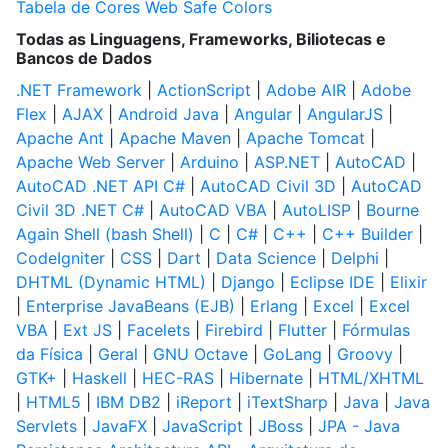
Tabela de Cores Web Safe Colors
Todas as Linguagens, Frameworks, Biliotecas e
Bancos de Dados
.NET Framework
|
ActionScript
|
Adobe AIR
|
Adobe
Flex
|
AJAX
|
Android Java
|
Angular
|
AngularJS
|
Apache Ant
|
Apache Maven
|
Apache Tomcat
|
Apache Web Server
|
Arduino
|
ASP.NET
|
AutoCAD
|
AutoCAD .NET API C#
|
AutoCAD Civil 3D
|
AutoCAD
Civil 3D .NET C#
|
AutoCAD VBA
|
AutoLISP
|
Bourne
Again Shell (bash Shell)
|
C
|
C#
|
C++
|
C++ Builder
|
CodeIgniter
|
CSS
|
Dart
|
Data Science
|
Delphi
|
DHTML (Dynamic HTML)
|
Django
|
Eclipse IDE
|
Elixir
|
Enterprise JavaBeans (EJB)
|
Erlang
|
Excel
|
Excel
VBA
|
Ext JS
|
Facelets
|
Firebird
|
Flutter
|
Fórmulas
da Física
|
Geral
|
GNU Octave
|
GoLang
|
Groovy
|
GTK+
|
Haskell
|
HEC-RAS
|
Hibernate
|
HTML/XHTML
|
HTML5
|
IBM DB2
|
iReport
|
iTextSharp
|
Java
|
Java
Servlets
|
JavaFX
|
JavaScript
|
JBoss
|
JPA - Java