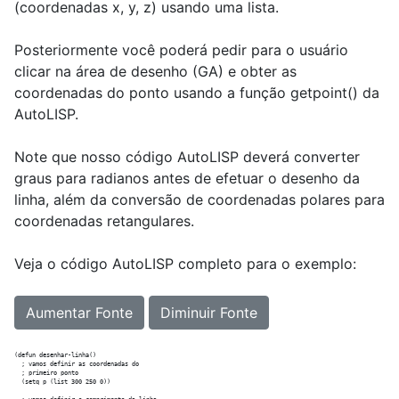
(coordenadas x, y, z) usando uma lista.
Posteriormente você poderá pedir para o usuário
clicar na área de desenho (GA) e obter as
coordenadas do ponto usando a função getpoint() da
AutoLISP.
Note que nosso código AutoLISP deverá converter
graus para radianos antes de efetuar o desenho da
linha, além da conversão de coordenadas polares para
coordenadas retangulares.
Veja o código AutoLISP completo para o exemplo:
Aumentar Fonte
Diminuir Fonte
(defun desenhar-linha()

  ; vamos definir as coordenadas do

  ; primeiro ponto

  (setq p (list 300 250 0)) 
