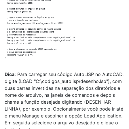
  ; vamos definir o comprimento da linha

  (setq comprimento 1200)

  ; vamos definir o ângulo em graus

  (setq angulo_graus 35)

  ; agora vamos converter o ângulo em graus

  ; para o ângulo em radianos

  (setq angulo_radianos (* angulo_graus (/ pi 180)))

  ; agora obtemos o segundo ponto da linha usando

  ; a conversão de coordenadas polares para

  ; coordenadas cartesianas

  (setq x (+ (nth 0 p)(* comprimento (cos angulo_radianos))))

  (setq y (+ (nth 1 p)(* comprimento (sin angulo_radianos))))

  (setq q (list x y 0))

  ; Agora chamamos o comando LINE passando os

  ; dois pontos geométricos

  (command "LINE" p q "")

Dica:
Para carregar seu código AutoLISP no AutoCAD,
digite (LOAD "C:
\
codigos_autolisp
\
desenho.lsp"), com
duas barras invertidas na separação dos diretórios e
nome do arquivo, na janela de comandos e depois
chame a função desejada digitando (DESENHAR-
LINHA), por exemplo. Opcionalmente você pode ir até
o menu Manage e escolher a opção Load Application.
Em seguida selecione o arquivo desejado e clique o