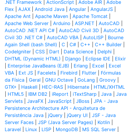
.NET Framework
|
ActionScript
|
Adobe AIR
|
Adobe
Flex
|
AJAX
|
Android Java
|
Angular
|
AngularJS
|
Apache Ant
|
Apache Maven
|
Apache Tomcat
|
Apache Web Server
|
Arduino
|
ASP.NET
|
AutoCAD
|
AutoCAD .NET API C#
|
AutoCAD Civil 3D
|
AutoCAD
Civil 3D .NET C#
|
AutoCAD VBA
|
AutoLISP
|
Bourne
Again Shell (bash Shell)
|
C
|
C#
|
C++
|
C++ Builder
|
CodeIgniter
|
CSS
|
Dart
|
Data Science
|
Delphi
|
DHTML (Dynamic HTML)
|
Django
|
Eclipse IDE
|
Elixir
|
Enterprise JavaBeans (EJB)
|
Erlang
|
Excel
|
Excel
VBA
|
Ext JS
|
Facelets
|
Firebird
|
Flutter
|
Fórmulas
da Física
|
Geral
|
GNU Octave
|
GoLang
|
Groovy
|
GTK+
|
Haskell
|
HEC-RAS
|
Hibernate
|
HTML/XHTML
|
HTML5
|
IBM DB2
|
iReport
|
iTextSharp
|
Java
|
Java
Servlets
|
JavaFX
|
JavaScript
|
JBoss
|
JPA - Java
Persistence Architecture API - Arquitetura de
Persistência Java
|
jQuery
|
jQuery UI
|
JSF - Java
Server Faces
|
JSP (Java Server Pages)
|
Kotlin
|
Laravel
|
Linux
|
LISP
|
MongoDB
|
MS SQL Server
|