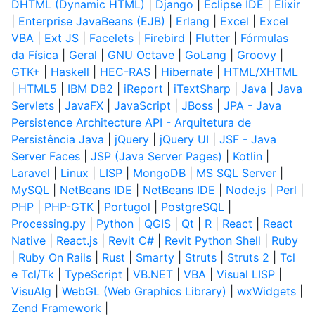
DHTML (Dynamic HTML)
|
Django
|
Eclipse IDE
|
Elixir
|
Enterprise JavaBeans (EJB)
|
Erlang
|
Excel
|
Excel
VBA
|
Ext JS
|
Facelets
|
Firebird
|
Flutter
|
Fórmulas
da Física
|
Geral
|
GNU Octave
|
GoLang
|
Groovy
|
GTK+
|
Haskell
|
HEC-RAS
|
Hibernate
|
HTML/XHTML
|
HTML5
|
IBM DB2
|
iReport
|
iTextSharp
|
Java
|
Java
Servlets
|
JavaFX
|
JavaScript
|
JBoss
|
JPA - Java
Persistence Architecture API - Arquitetura de
Persistência Java
|
jQuery
|
jQuery UI
|
JSF - Java
Server Faces
|
JSP (Java Server Pages)
|
Kotlin
|
Laravel
|
Linux
|
LISP
|
MongoDB
|
MS SQL Server
|
MySQL
|
NetBeans IDE
|
NetBeans IDE
|
Node.js
|
Perl
|
PHP
|
PHP-GTK
|
Portugol
|
PostgreSQL
|
Processing.py
|
Python
|
QGIS
|
Qt
|
R
|
React
|
React
Native
|
React.js
|
Revit C#
|
Revit Python Shell
|
Ruby
|
Ruby On Rails
|
Rust
|
Smarty
|
Struts
|
Struts 2
|
Tcl
e Tcl/Tk
|
TypeScript
|
VB.NET
|
VBA
|
Visual LISP
|
VisuAlg
|
WebGL (Web Graphics Library)
|
wxWidgets
|
Zend Framework
|