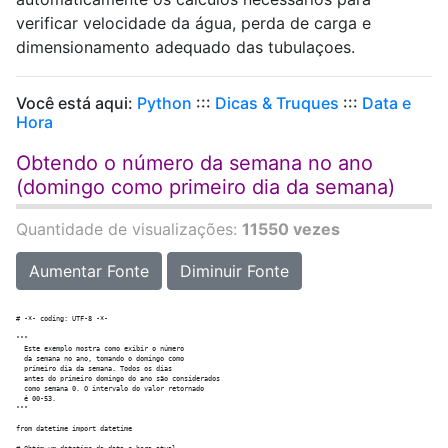
verificar velocidade da água, perda de carga e
dimensionamento adequado das tubulaçoes.
Você está aqui:
Python
:::
Dicas & Truques
:::
Data e
Hora
Obtendo o número da semana no ano
(domingo como primeiro dia da semana)
Quantidade de visualizações:
11550 vezes
Aumentar Fonte
Diminuir Fonte
# -*- coding: UTF-8 -*-

"""

  Este exemplo mostra como exibir o número

  da semana no ano, tomando o domingo como

  primeiro dia da semana. Todos os dias 

  antes do primeiro domingo do ano são considerados

  como semana 0. O intervalo do valor retornado

  é 00-53.

"""

from datetime import datetime
