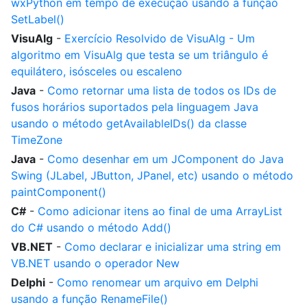
wxPython em tempo de execução usando a função
SetLabel()
VisuAlg
-
Exercício Resolvido de VisuAlg - Um
algoritmo em VisuAlg que testa se um triângulo é
equilátero, isósceles ou escaleno
Java
-
Como retornar uma lista de todos os IDs de
fusos horários suportados pela linguagem Java
usando o método getAvailableIDs() da classe
TimeZone
Java
-
Como desenhar em um JComponent do Java
Swing (JLabel, JButton, JPanel, etc) usando o método
paintComponent()
C#
-
Como adicionar itens ao final de uma ArrayList
do C# usando o método Add()
VB.NET
-
Como declarar e inicializar uma string em
VB.NET usando o operador New
Delphi
-
Como renomear um arquivo em Delphi
usando a função RenameFile()