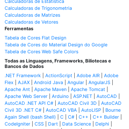
Calculadoras de Estatística
Calculadoras de Trigonometria
Calculadoras de Matrizes
Calculadoras de Vetores
Ferramentas
Tabela de Cores Flat Design
Tabela de Cores do Material Design do Google
Tabela de Cores Web Safe Colors
Todas as Linguagens, Frameworks, Biliotecas e
Bancos de Dados
.NET Framework
|
ActionScript
|
Adobe AIR
|
Adobe
Flex
|
AJAX
|
Android Java
|
Angular
|
AngularJS
|
Apache Ant
|
Apache Maven
|
Apache Tomcat
|
Apache Web Server
|
Arduino
|
ASP.NET
|
AutoCAD
|
AutoCAD .NET API C#
|
AutoCAD Civil 3D
|
AutoCAD
Civil 3D .NET C#
|
AutoCAD VBA
|
AutoLISP
|
Bourne
Again Shell (bash Shell)
|
C
|
C#
|
C++
|
C++ Builder
|
CodeIgniter
|
CSS
|
Dart
|
Data Science
|
Delphi
|