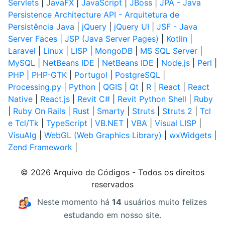
Servlets
|
JavaFX
|
JavaScript
|
JBoss
|
JPA - Java
Persistence Architecture API - Arquitetura de
Persistência Java
|
jQuery
|
jQuery UI
|
JSF - Java
Server Faces
|
JSP (Java Server Pages)
|
Kotlin
|
Laravel
|
Linux
|
LISP
|
MongoDB
|
MS SQL Server
|
MySQL
|
NetBeans IDE
|
NetBeans IDE
|
Node.js
|
Perl
|
PHP
|
PHP-GTK
|
Portugol
|
PostgreSQL
|
Processing.py
|
Python
|
QGIS
|
Qt
|
R
|
React
|
React
Native
|
React.js
|
Revit C#
|
Revit Python Shell
|
Ruby
|
Ruby On Rails
|
Rust
|
Smarty
|
Struts
|
Struts 2
|
Tcl
e Tcl/Tk
|
TypeScript
|
VB.NET
|
VBA
|
Visual LISP
|
VisuAlg
|
WebGL (Web Graphics Library)
|
wxWidgets
|
Zend Framework
|
© 2026 Arquivo de Códigos - Todos os direitos
reservados
Neste momento há
14
usuários muito felizes
estudando em nosso site.