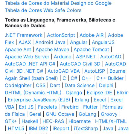
Tabela de Cores do Material Design do Google
Tabela de Cores Web Safe Colors
Todas as Linguagens, Frameworks, Biliotecas e
Bancos de Dados
.NET Framework
|
ActionScript
|
Adobe AIR
|
Adobe
Flex
|
AJAX
|
Android Java
|
Angular
|
AngularJS
|
Apache Ant
|
Apache Maven
|
Apache Tomcat
|
Apache Web Server
|
Arduino
|
ASP.NET
|
AutoCAD
|
AutoCAD .NET API C#
|
AutoCAD Civil 3D
|
AutoCAD
Civil 3D .NET C#
|
AutoCAD VBA
|
AutoLISP
|
Bourne
Again Shell (bash Shell)
|
C
|
C#
|
C++
|
C++ Builder
|
CodeIgniter
|
CSS
|
Dart
|
Data Science
|
Delphi
|
DHTML (Dynamic HTML)
|
Django
|
Eclipse IDE
|
Elixir
|
Enterprise JavaBeans (EJB)
|
Erlang
|
Excel
|
Excel
VBA
|
Ext JS
|
Facelets
|
Firebird
|
Flutter
|
Fórmulas
da Física
|
Geral
|
GNU Octave
|
GoLang
|
Groovy
|
GTK+
|
Haskell
|
HEC-RAS
|
Hibernate
|
HTML/XHTML
|
HTML5
|
IBM DB2
|
iReport
|
iTextSharp
|
Java
|
Java