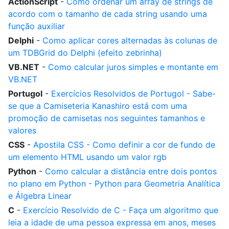
ActionScript
-
Como ordenar um array de strings de
acordo com o tamanho de cada string usando uma
função auxiliar
Delphi
-
Como aplicar cores alternadas às colunas de
um TDBGrid do Delphi (efeito zebrinha)
VB.NET
-
Como calcular juros simples e montante em
VB.NET
Portugol
-
Exercícios Resolvidos de Portugol - Sabe-
se que a Camiseteria Kanashiro está com uma
promoção de camisetas nos seguintes tamanhos e
valores
CSS
-
Apostila CSS - Como definir a cor de fundo de
um elemento HTML usando um valor rgb
Python
-
Como calcular a distância entre dois pontos
no plano em Python - Python para Geometria Analítica
e Álgebra Linear
C
-
Exercício Resolvido de C - Faça um algoritmo que
leia a idade de uma pessoa expressa em anos, meses