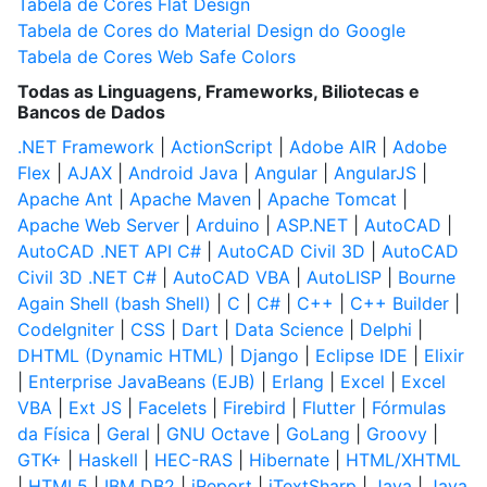
Tabela de Cores Flat Design
Tabela de Cores do Material Design do Google
Tabela de Cores Web Safe Colors
Todas as Linguagens, Frameworks, Biliotecas e
Bancos de Dados
.NET Framework
|
ActionScript
|
Adobe AIR
|
Adobe
Flex
|
AJAX
|
Android Java
|
Angular
|
AngularJS
|
Apache Ant
|
Apache Maven
|
Apache Tomcat
|
Apache Web Server
|
Arduino
|
ASP.NET
|
AutoCAD
|
AutoCAD .NET API C#
|
AutoCAD Civil 3D
|
AutoCAD
Civil 3D .NET C#
|
AutoCAD VBA
|
AutoLISP
|
Bourne
Again Shell (bash Shell)
|
C
|
C#
|
C++
|
C++ Builder
|
CodeIgniter
|
CSS
|
Dart
|
Data Science
|
Delphi
|
DHTML (Dynamic HTML)
|
Django
|
Eclipse IDE
|
Elixir
|
Enterprise JavaBeans (EJB)
|
Erlang
|
Excel
|
Excel
VBA
|
Ext JS
|
Facelets
|
Firebird
|
Flutter
|
Fórmulas
da Física
|
Geral
|
GNU Octave
|
GoLang
|
Groovy
|
GTK+
|
Haskell
|
HEC-RAS
|
Hibernate
|
HTML/XHTML
|
HTML5
|
IBM DB2
|
iReport
|
iTextSharp
|
Java
|
Java