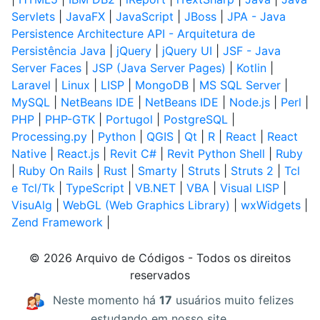
Servlets
|
JavaFX
|
JavaScript
|
JBoss
|
JPA - Java
Persistence Architecture API - Arquitetura de
Persistência Java
|
jQuery
|
jQuery UI
|
JSF - Java
Server Faces
|
JSP (Java Server Pages)
|
Kotlin
|
Laravel
|
Linux
|
LISP
|
MongoDB
|
MS SQL Server
|
MySQL
|
NetBeans IDE
|
NetBeans IDE
|
Node.js
|
Perl
|
PHP
|
PHP-GTK
|
Portugol
|
PostgreSQL
|
Processing.py
|
Python
|
QGIS
|
Qt
|
R
|
React
|
React
Native
|
React.js
|
Revit C#
|
Revit Python Shell
|
Ruby
|
Ruby On Rails
|
Rust
|
Smarty
|
Struts
|
Struts 2
|
Tcl
e Tcl/Tk
|
TypeScript
|
VB.NET
|
VBA
|
Visual LISP
|
VisuAlg
|
WebGL (Web Graphics Library)
|
wxWidgets
|
Zend Framework
|
© 2026 Arquivo de Códigos - Todos os direitos
reservados
Neste momento há
17
usuários muito felizes
estudando em nosso site.