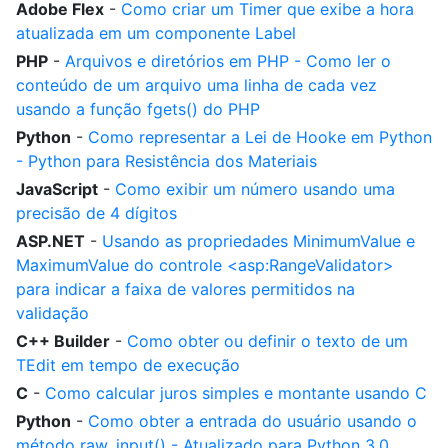
Adobe Flex
-
Como criar um Timer que exibe a hora
atualizada em um componente Label
PHP
-
Arquivos e diretórios em PHP - Como ler o
conteúdo de um arquivo uma linha de cada vez
usando a função fgets() do PHP
Python
-
Como representar a Lei de Hooke em Python
- Python para Resistência dos Materiais
JavaScript
-
Como exibir um número usando uma
precisão de 4 dígitos
ASP.NET
-
Usando as propriedades MinimumValue e
MaximumValue do controle <asp:RangeValidator>
para indicar a faixa de valores permitidos na
validação
C++ Builder
-
Como obter ou definir o texto de um
TEdit em tempo de execução
C
-
Como calcular juros simples e montante usando C
Python
-
Como obter a entrada do usuário usando o
método raw_input() - Atualizado para Python 3.0