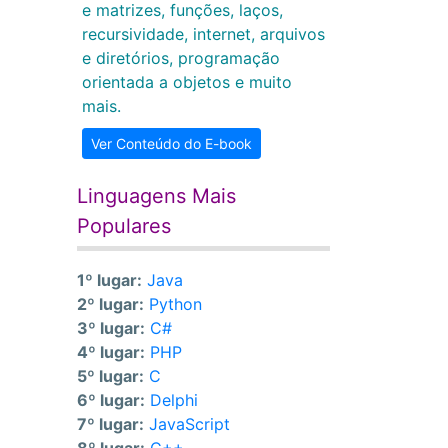
e matrizes, funções, laços,
recursividade, internet, arquivos
e diretórios, programação
orientada a objetos e muito
mais.
Ver Conteúdo do E-book
Linguagens Mais
Populares
1º lugar:
Java
2º lugar:
Python
3º lugar:
C#
4º lugar:
PHP
5º lugar:
C
6º lugar:
Delphi
7º lugar:
JavaScript