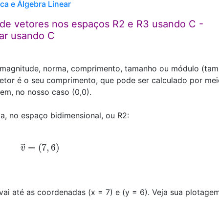
ca e Álgebra Linear
de vetores nos espaços R2 e R3 usando C -
ear usando C
 a magnitude, norma, comprimento, tamanho ou módulo (ta
etor é o seu comprimento, que pode ser calculado por mei
gem, no nosso caso (0,0).
ja, no espaço bidimensional, ou R2:
v
→
=
(
7
,
6
)
e vai até as coordenadas (x = 7) e (y = 6). Veja sua plotage