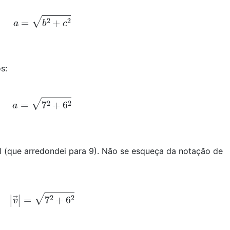
a
=
b
2
+
c
2
s:
a
=
7
2
+
6
2
 (que arredondei para 9). Não se esqueça da notação de
|
v
→
|
=
7
2
+
6
2