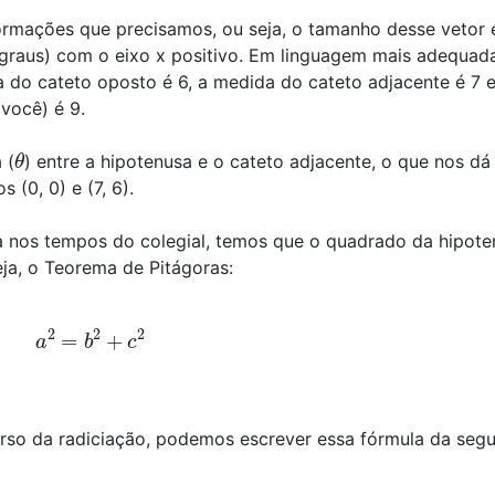
ormações que precisamos, ou seja, o tamanho desse vetor 
(graus) com o eixo x positivo. Em linguagem mais adequad
 do cateto oposto é 6, a medida do cateto adjacente é 7 e
 você) é 9.
θ
 (
) entre a hipotenusa e o cateto adjacente, o que nos dá
 (0, 0) e (7, 6).
a nos tempos do colegial, temos que o quadrado da hipote
ja, o Teorema de Pitágoras:
a
2
=
b
2
+
c
2
so da radiciação, podemos escrever essa fórmula da segu