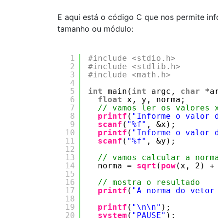
E aqui está o código C que nos permite inf
tamanho ou módulo:
1
#include <stdio.h>
2
#include <stdlib.h>
3
#include <math.h>
4
5
int
main(
int
argc, 
char
*a
6
float
x, y, norma;
7
// vamos ler os valores 
8
printf
(
"Informe o valor 
9
scanf
(
"%f"
, &x);
10
printf
(
"Informe o valor 
11
scanf
(
"%f"
, &y);
12
13
// vamos calcular a norm
14
norma = 
sqrt
(
pow
(x, 2) +
15
16
// mostra o resultado
17
printf
(
"A norma do vetor
18
19
printf
(
"\n\n"
);
20
system
(
"PAUSE"
);