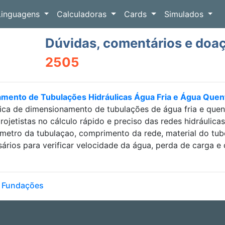
Linguagens
Calculadoras
Cards
Simulados
Dúvidas, comentários e doa
2505
amento de Tubulações Hidráulicas Água Fria e Água Que
ica de dimensionamento de tubulações de água fria e que
projetistas no cálculo rápido e preciso das redes hidráulic
etro da tubulaçao, comprimento da rede, material do tubo e
sários para verificar velocidade da água, perda de carga
- Fundações