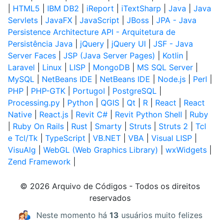
|
HTML5
|
IBM DB2
|
iReport
|
iTextSharp
|
Java
|
Java
Servlets
|
JavaFX
|
JavaScript
|
JBoss
|
JPA - Java
Persistence Architecture API - Arquitetura de
Persistência Java
|
jQuery
|
jQuery UI
|
JSF - Java
Server Faces
|
JSP (Java Server Pages)
|
Kotlin
|
Laravel
|
Linux
|
LISP
|
MongoDB
|
MS SQL Server
|
MySQL
|
NetBeans IDE
|
NetBeans IDE
|
Node.js
|
Perl
|
PHP
|
PHP-GTK
|
Portugol
|
PostgreSQL
|
Processing.py
|
Python
|
QGIS
|
Qt
|
R
|
React
|
React
Native
|
React.js
|
Revit C#
|
Revit Python Shell
|
Ruby
|
Ruby On Rails
|
Rust
|
Smarty
|
Struts
|
Struts 2
|
Tcl
e Tcl/Tk
|
TypeScript
|
VB.NET
|
VBA
|
Visual LISP
|
VisuAlg
|
WebGL (Web Graphics Library)
|
wxWidgets
|
Zend Framework
|
© 2026 Arquivo de Códigos - Todos os direitos
reservados
Neste momento há
13
usuários muito felizes