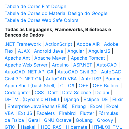
Tabela de Cores Flat Design
Tabela de Cores do Material Design do Google
Tabela de Cores Web Safe Colors
Todas as Linguagens, Frameworks, Biliotecas e
Bancos de Dados
.NET Framework
|
ActionScript
|
Adobe AIR
|
Adobe
Flex
|
AJAX
|
Android Java
|
Angular
|
AngularJS
|
Apache Ant
|
Apache Maven
|
Apache Tomcat
|
Apache Web Server
|
Arduino
|
ASP.NET
|
AutoCAD
|
AutoCAD .NET API C#
|
AutoCAD Civil 3D
|
AutoCAD
Civil 3D .NET C#
|
AutoCAD VBA
|
AutoLISP
|
Bourne
Again Shell (bash Shell)
|
C
|
C#
|
C++
|
C++ Builder
|
CodeIgniter
|
CSS
|
Dart
|
Data Science
|
Delphi
|
DHTML (Dynamic HTML)
|
Django
|
Eclipse IDE
|
Elixir
|
Enterprise JavaBeans (EJB)
|
Erlang
|
Excel
|
Excel
VBA
|
Ext JS
|
Facelets
|
Firebird
|
Flutter
|
Fórmulas
da Física
|
Geral
|
GNU Octave
|
GoLang
|
Groovy
|
GTK+
|
Haskell
|
HEC-RAS
|
Hibernate
|
HTML/XHTML