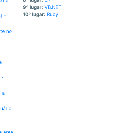
8º lugar:
C++
to é
9º lugar:
VB.NET
10º lugar:
Ruby
t -
nte no
a
 -
 a
uário.
a área