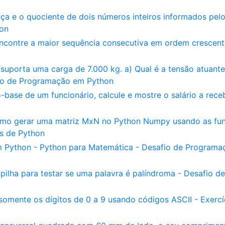
nça e o quociente de dois números inteiros informados pel
hon
encontre a maior sequência consecutiva em ordem crescent
uporta uma carga de 7.000 kg. a) Qual é a tensão atuante
fio de Programação em Python
-base de um funcionário, calcule e mostre o salário a rece
omo gerar uma matriz MxN no Python Numpy usando as fu
os de Python
m Python - Python para Matemática - Desafio de Programa
lha para testar se uma palavra é palíndroma - Desafio de
omente os dígitos de 0 a 9 usando códigos ASCII - Exercí