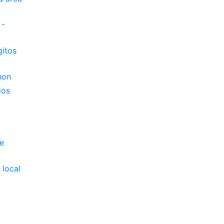
 -
gitos
hon
ios
e
 local