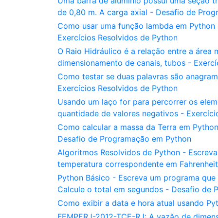
Uma barra de alumínio possui uma seção t
de 0,80 m. A carga axial - Desafio de Pr
Como usar uma função lambda em Python pa
Exercícios Resolvidos de Python
O Raio Hidráulico é a relação entre a áre
dimensionamento de canais, tubos - Exercí
Como testar se duas palavras são anagrama
Exercícios Resolvidos de Python
Usando um laço for para percorrer os eleme
quantidade de valores negativos - Exercíc
Como calcular a massa da Terra em Python
Desafio de Programação em Python
Algoritmos Resolvidos de Python - Escreva
temperatura correspondente em Fahrenhei
Python Básico - Escreva um programa que l
Calcule o total em segundos - Desafio de
Como exibir a data e hora atual usando P
FEMPERJ-2012-TCE-RJ: A vazão de dimensi