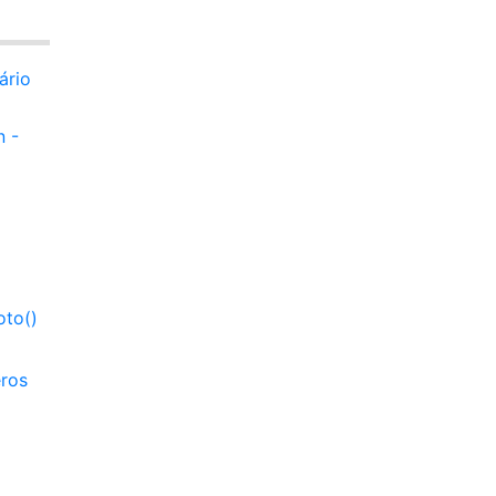
ário
n -
oto()
eros