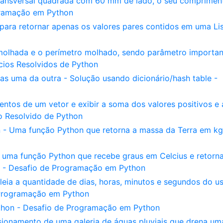
ransversal quadrada com 60 mm de lado, o seu comprimen
ogramação em Python
ra retornar apenas os valores pares contidos em uma Lis
a molhada e o perímetro molhado, sendo parâmetro importa
cios Resolvidos de Python
s uma da outra - Solução usando dicionário/hash table -
ntos de um vetor e exibir a soma dos valores positivos e 
io Resolvido de Python
 - Uma função Python que retorna a massa da Terra em kg
 uma função Python que recebe graus em Celcius e retorna
t - Desafio de Programação em Python
eia a quantidade de dias, horas, minutos e segundos do us
 Programação em Python
ython - Desafio de Programação em Python
onamento de uma galeria de águas pluviais que drena um