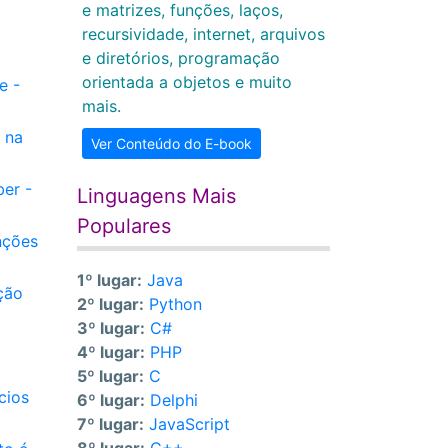
e matrizes, funções, laços,
o
recursividade, internet, arquivos
e diretórios, programação
orientada a objetos e muito
e -
mais.
 na
Ver Conteúdo do E-book
ber -
Linguagens Mais
Populares
nções
1º lugar:
Java
ção
2º lugar:
Python
3º lugar:
C#
4º lugar:
PHP
5º lugar:
C
cios
6º lugar:
Delphi
7º lugar:
JavaScript