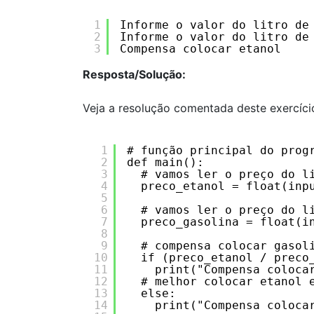
1
Informe o valor do litro de
2
Informe o valor do litro de
3
Compensa colocar etanol
Resposta/Solução:
Veja a resolução comentada deste exercíci
1
# função principal do prog
2
def main():
3
# vamos ler o preço do l
4
preco_etanol = float(inp
5
6
# vamos ler o preço do l
7
preco_gasolina = float(i
8
9
# compensa colocar gasol
10
if (preco_etanol / preco
11
print("Compensa coloca
12
# melhor colocar etanol 
13
else:
14
print("Compensa coloca