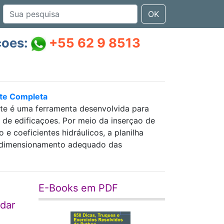
OK
çoes:
+55 62 9 8513
nte Completa
nte é uma ferramenta desenvolvida para
as de edificaçoes. Por meio da inserçao de
 coeficientes hidráulicos, a planilha
 e dimensionamento adequado das
E-Books em PDF
udar