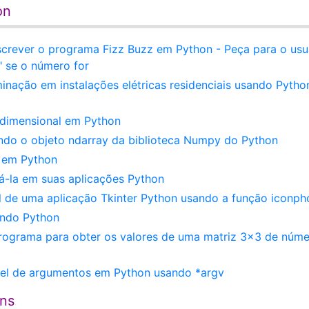
on
screver o programa Fizz Buzz em Python - Peça para o usu
" se o número for
inação em instalações elétricas residenciais usando Pytho
idimensional em Python
ando o objeto ndarray da biblioteca Numpy do Python
s em Python
á-la em suas aplicações Python
al de uma aplicação Tkinter Python usando a função iconph
ando Python
programa para obter os valores de uma matriz 3x3 de núm
el de argumentos em Python usando *argv
ens