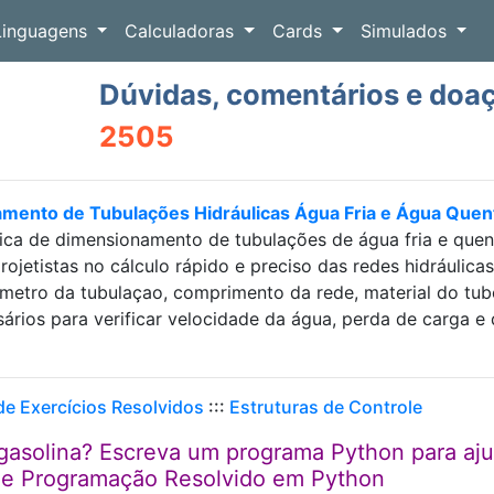
Linguagens
Calculadoras
Cards
Simulados
Dúvidas, comentários e doa
2505
amento de Tubulações Hidráulicas Água Fria e Água Que
ica de dimensionamento de tubulações de água fria e que
projetistas no cálculo rápido e preciso das redes hidráulic
etro da tubulaçao, comprimento da rede, material do tubo e
sários para verificar velocidade da água, perda de carga
 de Exercícios Resolvidos
:::
Estruturas de Controle
gasolina? Escreva um programa Python para aj
o de Programação Resolvido em Python