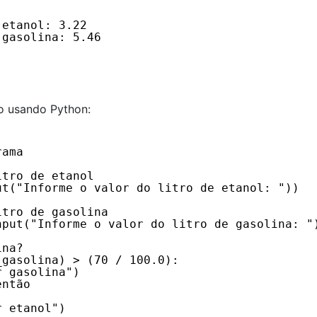
 etanol: 3.22
 gasolina: 5.46
o usando Python:
rama
itro de etanol
ut("Informe o valor do litro de etanol: "))
itro de gasolina
nput("Informe o valor do litro de gasolina: "
ina?
_gasolina) > (70 / 100.0):
r gasolina")
então
r etanol")