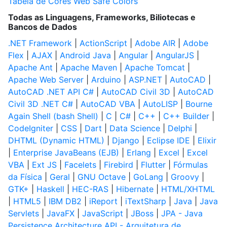
Tabela de Cores Web Safe Colors
Todas as Linguagens, Frameworks, Biliotecas e
Bancos de Dados
.NET Framework
|
ActionScript
|
Adobe AIR
|
Adobe
Flex
|
AJAX
|
Android Java
|
Angular
|
AngularJS
|
Apache Ant
|
Apache Maven
|
Apache Tomcat
|
Apache Web Server
|
Arduino
|
ASP.NET
|
AutoCAD
|
AutoCAD .NET API C#
|
AutoCAD Civil 3D
|
AutoCAD
Civil 3D .NET C#
|
AutoCAD VBA
|
AutoLISP
|
Bourne
Again Shell (bash Shell)
|
C
|
C#
|
C++
|
C++ Builder
|
CodeIgniter
|
CSS
|
Dart
|
Data Science
|
Delphi
|
DHTML (Dynamic HTML)
|
Django
|
Eclipse IDE
|
Elixir
|
Enterprise JavaBeans (EJB)
|
Erlang
|
Excel
|
Excel
VBA
|
Ext JS
|
Facelets
|
Firebird
|
Flutter
|
Fórmulas
da Física
|
Geral
|
GNU Octave
|
GoLang
|
Groovy
|
GTK+
|
Haskell
|
HEC-RAS
|
Hibernate
|
HTML/XHTML
|
HTML5
|
IBM DB2
|
iReport
|
iTextSharp
|
Java
|
Java
Servlets
|
JavaFX
|
JavaScript
|
JBoss
|
JPA - Java
Persistence Architecture API - Arquitetura de