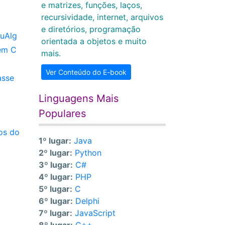
e matrizes, funções, laços,
recursividade, internet, arquivos
e diretórios, programação
suAlg
orientada a objetos e muito
gem C
mais.
Ver Conteúdo do E-book
asse
Linguagens Mais
Populares
os do
1º lugar:
Java
2º lugar:
Python
3º lugar:
C#
4º lugar:
PHP
5º lugar:
C
6º lugar:
Delphi
7º lugar:
JavaScript