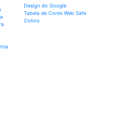
Design do Google
a
Tabela de Cores Web Safe
ca
Colors
ra
tria