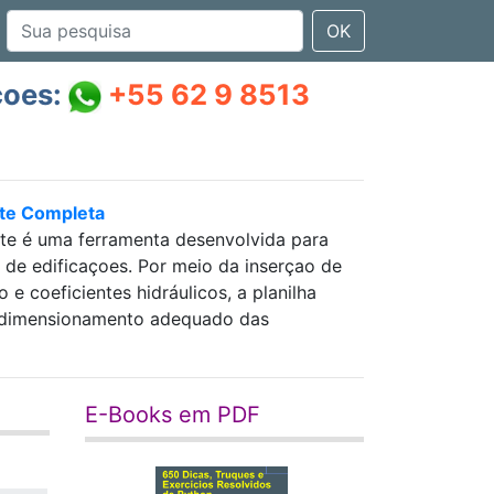
OK
çoes:
+55 62 9 8513
nte Completa
nte é uma ferramenta desenvolvida para
as de edificaçoes. Por meio da inserçao de
 coeficientes hidráulicos, a planilha
 e dimensionamento adequado das
E-Books em PDF