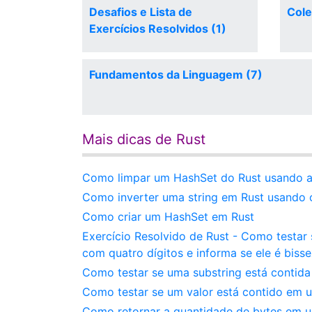
Desafios e Lista de
Cole
Exercícios Resolvidos (1)
Fundamentos da Linguagem (7)
Mais dicas de Rust
Como limpar um HashSet do Rust usando a 
Como inverter uma string em Rust usando os
Como criar um HashSet em Rust
Exercício Resolvido de Rust - Como testa
com quatro dígitos e informa se ele é biss
Como testar se uma substring está contida
Como testar se um valor está contido em 
Como retornar a quantidade de bytes em u