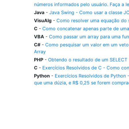
números informados pelo usuário. Faça a le
Java
-
Java Swing - Como usar a classe J
VisuAlg
-
Como resolver uma equação do s
C
-
Como concatenar apenas parte de uma s
VBA
-
Como passar um array para uma funç
C#
-
Como pesquisar um valor em um vetor 
Array
PHP
-
Obtendo o resultado de um SELECT
C
-
Exercícios Resolvidos de C - Como con
Python
-
Exercícios Resolvidos de Python
que uma dúzia, e R$ 0,25 se forem compr