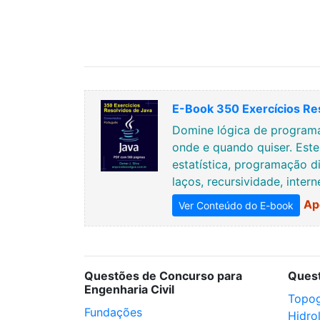
E-Book 350 Exercícios Re
Domine lógica de programa
onde e quando quiser. Est
estatística, programação di
laços, recursividade, inter
Ap
Ver Conteúdo do E-book
Questões de Concurso para
Ques
Engenharia Civil
Topog
Fundações
Hidro