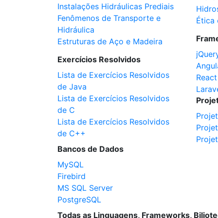
Instalações Hidráulicas Prediais
Hidro
Fenômenos de Transporte e
Ética 
Hidráulica
Fram
Estruturas de Aço e Madeira
jQuer
Exercícios Resolvidos
Angul
Lista de Exercícios Resolvidos
React
de Java
Larav
Lista de Exercícios Resolvidos
Proje
de C
Proje
Lista de Exercícios Resolvidos
Proje
de C++
Proje
Bancos de Dados
MySQL
Firebird
MS SQL Server
PostgreSQL
Todas as Linguagens, Frameworks, Biliot