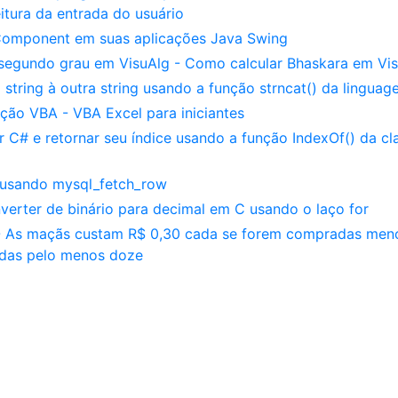
itura da entrada do usuário
Component em suas aplicações Java Swing
egundo grau em VisuAlg - Como calcular Bhaskara em Vi
tring à outra string usando a função strncat() da lingua
ão VBA - VBA Excel para iniciantes
C# e retornar seu índice usando a função IndexOf() da cl
 usando mysql_fetch_row
verter de binário para decimal em C usando o laço for
 - As maçãs custam R$ 0,30 cada se forem compradas men
adas pelo menos doze