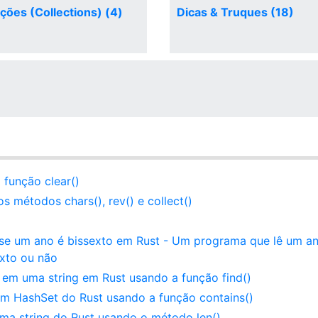
ções (Collections) (4)
Dicas & Truques (18)
função clear()
 métodos chars(), rev() e collect()
r se um ano é bissexto em Rust - Um programa que lê um a
exto ou não
 em uma string em Rust usando a função find()
um HashSet do Rust usando a função contains()
ma string do Rust usando o método len()