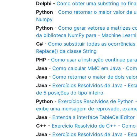
Delphi
-
Como obter uma substring no final
Python
-
Como retornar o maior valor de 
Numpy
Python
-
Como gerar vetores e matrizes co
da biblioteca NumPy para - Machine Learn
C#
-
Como substituir todas as ocorrências
Replace() da classe String
PHP
-
Como usar a instrução continue para 
Java
-
Como calcular MMC em Java - Como
Java
-
Como retornar o maior de dois val
Java
-
Exercícios Resolvidos de Java - Es
de 5 posições do tipo inteiro
Python
-
Exercícios Resolvidos de Python 
exibe uma mensagem de reprovado, exame
Java
-
Entenda a interface TableCellEditor
C++
-
Exercício Resolvido de C++ - Como 
Java
-
Exercícios Resolvidos de Java - Es