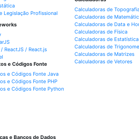
stática
Calculadoras de Topografi
e Legislação Profissional
Calculadoras de Matemáti
Calculadoras de Data e Ho
eworks
Calculadoras de Física
y
Calculadoras de Estatística
arJS
Calculadoras de Trigonome
 / ReactJS / React.js
Calculadoras de Matrizes
el
Calculadoras de Vetores
tos e Códigos Fonte
tos e Códigos Fonte Java
tos e Códigos Fonte PHP
tos e Códigos Fonte Python
ecas e Bancos de Dados