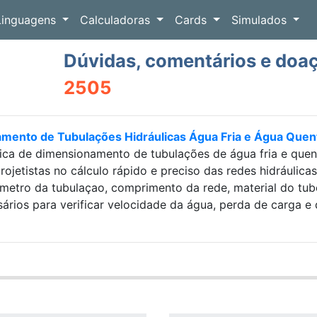
Linguagens
Calculadoras
Cards
Simulados
Dúvidas, comentários e doa
2505
amento de Tubulações Hidráulicas Água Fria e Água Que
ica de dimensionamento de tubulações de água fria e que
projetistas no cálculo rápido e preciso das redes hidráulic
etro da tubulaçao, comprimento da rede, material do tubo e
sários para verificar velocidade da água, perda de carga