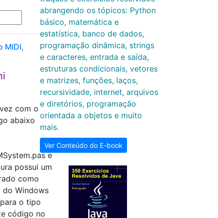
abrangendo os tópicos: Python
básico, matemática e
estatística, banco de dados,
programação dinâmica, strings
o MIDI,
e caracteres, entrada e saída,
estruturas condicionais, vetores
hi
e matrizes, funções, laços,
recursividade, internet, arquivos
e diretórios, programação
lvez com o
orientada a objetos e muito
go abaixo
mais.
Ver Conteúdo do E-book
MMSystem.pas e
tura possui um
arado como
PI do Windows
para o tipo
te código no