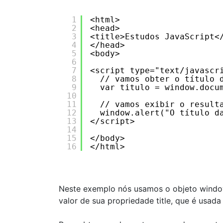
1
<html>
2
<head>
3
<title>Estudos JavaScript<
4
</head>
5
<body>
6
7
<script type="text/javascr
8
// vamos obter o título 
9
var titulo = window.docu
10
11
// vamos exibir o result
12
window.alert("O título d
13
</script>
14
15
</body>
16
</html>
Neste exemplo nós usamos o objeto window
valor de sua propriedade title, que é usada