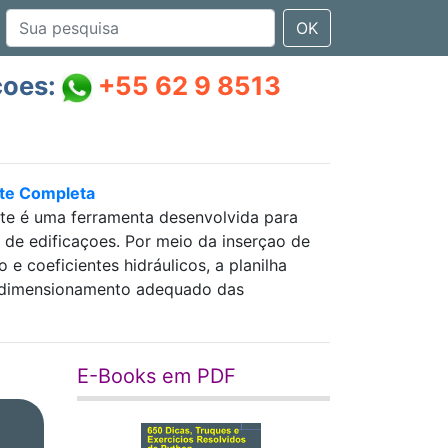
OK
çoes:
+55 62 9 8513
nte Completa
nte é uma ferramenta desenvolvida para
as de edificaçoes. Por meio da inserçao de
 coeficientes hidráulicos, a planilha
 e dimensionamento adequado das
E-Books em PDF