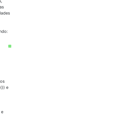
,
as
dades
ndo:
?
dos
()) e
 e