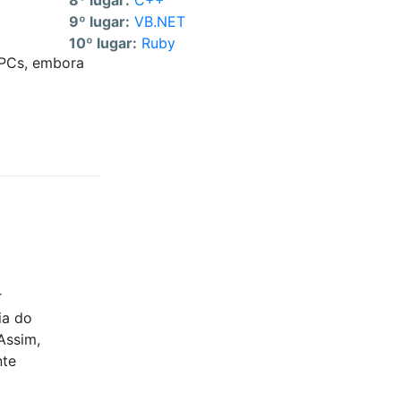
8º lugar:
C++
9º lugar:
VB.NET
10º lugar:
Ruby
 PCs, embora
r
ia do
Assim,
nte