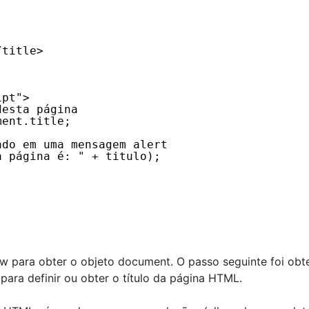
/title>
ipt">
desta página
ment.title;
ado em uma mensagem alert
a página é: " + titulo);  
 para obter o objeto document. O passo seguinte foi obt
 para definir ou obter o título da página HTML.