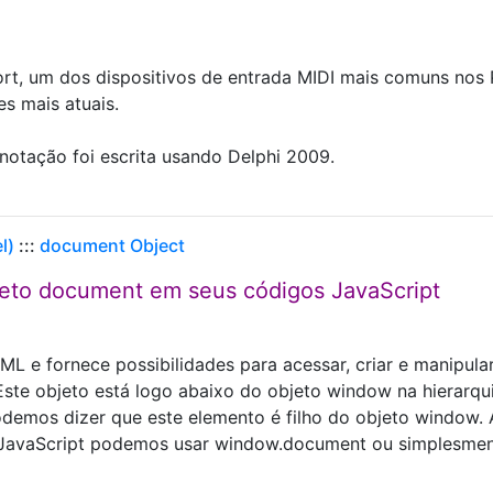
ort, um dos dispositivos de entrada MIDI mais comuns nos
s mais atuais.
anotação foi escrita usando Delphi 2009.
l)
:::
document Object
eto document em seus códigos JavaScript
L e fornece possibilidades para acessar, criar e manipula
te objeto está logo abaixo do objeto window na hierarqu
demos dizer que este elemento é filho do objeto window. 
s JavaScript podemos usar window.document ou simplesme