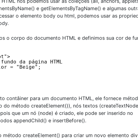
TML nós podemos usar as coleções (all, anchors, applets
lementsByName() e getElementsByTagName() e algumas outr
cessar o elemento body ou html, podemos usar as proprie
ody.
os o corpo do documento HTML e definimos sua cor de fu
pt">
 fundo da página HTML
lor = "Beige";  
to contâiner para um documento HTML, ele fornece méto
o do método createElement()), nós textos (createTextNode
ois que um nó (node) é criado, ele pode ser inserido no
os appendChild() e insertBefore().
o método createElement() para criar um novo elemento div