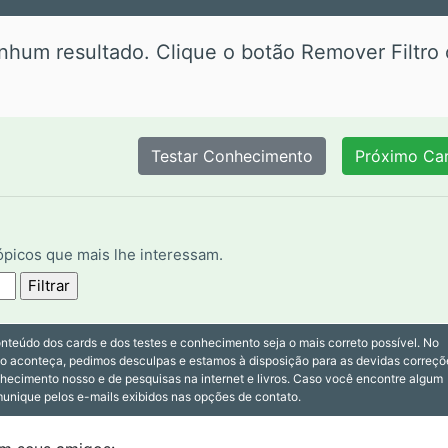
enhum resultado. Clique o botão Remover Filtro
tópicos que mais lhe interessam.
nteúdo dos cards e dos testes e conhecimento seja o mais correto possível. No
so aconteça, pedimos desculpas e estamos à disposição para as devidas correçõ
nhecimento nosso e de pesquisas na internet e livros. Caso você encontre algum
munique pelos e-mails exibidos nas opções de contato.