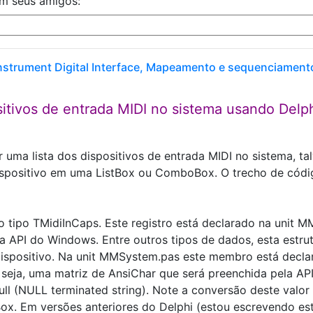
om seus amigos:
Instrument Digital Interface, Mapeamento e sequenciament
sitivos de entrada MIDI no sistema usando Delp
uma lista dos dispositivos de entrada MIDI no sistema, ta
ispositivo em uma ListBox ou ComboBox. O trecho de códi
o tipo TMidiInCaps. Este registro está declarado na unit 
 API do Windows. Entre outros tipos de dados, esta estru
spositivo. Na unit MMSystem.pas este membro está decl
seja, uma matriz de AnsiChar que será preenchida pela A
ull (NULL terminated string). Note a conversão deste valor 
ox. Em versões anteriores do Delphi (estou escrevendo es