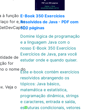
a à função
E-Book 350 Exercícios
aço for e, no
Resolvidos de Java - PDF com
nGetDevCaps(),
500 páginas
Domine lógica de programação
e a linguagem Java com o
nosso E-Book 350 Exercícios
Exercícios de Java, para você
ntidade de
estudar onde e quando quiser.
nção for
omo o nome do
Este e-book contém exercícios
resolvidos abrangendo os
tópicos: Java básico,
x. Veja o
matemática e estatística,
programação dinâmica, strings
e caracteres, entrada e saída,
estruturas condicionais, vetores
?