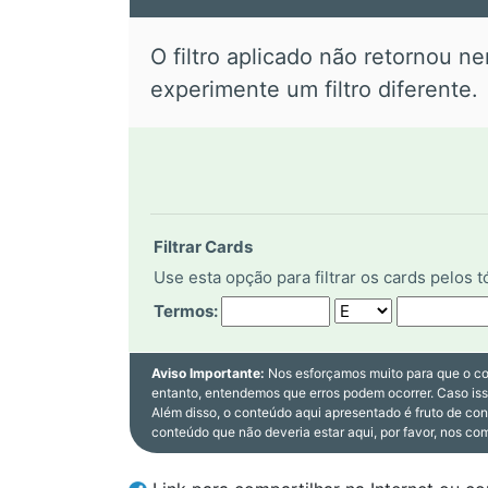
O filtro aplicado não retornou n
experimente um filtro diferente.
Filtrar Cards
Use esta opção para filtrar os cards pelos 
Termos:
Aviso Importante:
Nos esforçamos muito para que o co
entanto, entendemos que erros podem ocorrer. Caso is
Além disso, o conteúdo aqui apresentado é fruto de co
conteúdo que não deveria estar aqui, por favor, nos co