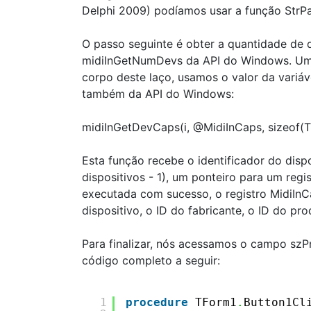
Delphi 2009) podíamos usar a função StrPas
O passo seguinte é obter a quantidade de 
midiInGetNumDevs da API do Windows. Uma 
corpo deste laço, usamos o valor da variá
também da API do Windows:
midiInGetDevCaps(i, @MidiInCaps, sizeof(T
Esta função recebe o identificador do disp
dispositivos - 1), um ponteiro para um reg
executada com sucesso, o registro MidiInC
dispositivo, o ID do fabricante, o ID do pro
Para finalizar, nós acessamos o campo sz
código completo a seguir:
1
procedure
TForm1
.
Button1Cl