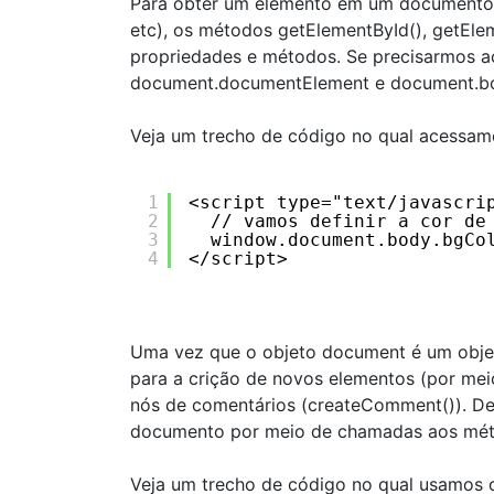
Para obter um elemento em um documento H
etc), os métodos getElementById(), getE
propriedades e métodos. Se precisarmos a
document.documentElement e document.b
Veja um trecho de código no qual acessam
1
<script type="text/javascri
2
// vamos definir a cor de
3
window.document.body.bgCo
4
</script>
Uma vez que o objeto document é um obje
para a crição de novos elementos (por mei
nós de comentários (createComment()). Dep
documento por meio de chamadas aos métod
Veja um trecho de código no qual usamos 