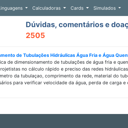
Linguagens
Calculadoras
Cards
Simulados
Dúvidas, comentários e doa
2505
amento de Tubulações Hidráulicas Água Fria e Água Que
ica de dimensionamento de tubulações de água fria e que
projetistas no cálculo rápido e preciso das redes hidráulic
etro da tubulaçao, comprimento da rede, material do tubo e
sários para verificar velocidade da água, perda de carga