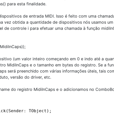
() para esta finalidade.
dispositivos de entrada MIDI. Isso é feito com uma chamad
vez obtida a quantidade de dispositivos nós usamos um l
vel de controle i para efetuar uma chamada à função midiI
MidiInCaps));
ositivo (um valor inteiro começando em 0 e indo até a qua
istro MidiInCaps e o tamanho em bytes do registro. Se a fu
aps será preenchido com várias informações úteis, tais c
duto, versão do driver, etc.
Pname do registro MidiInCaps e o adicionamos no ComboBo
ick(Sender: TObject);