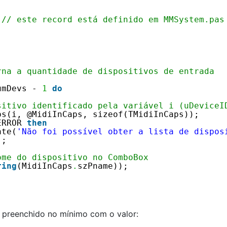
 
// este record está definido em MMSystem.pas
rna a quantidade de dispositivos de entrada
umDevs - 
1
do
sitivo identificado pela variável i (uDeviceI
ps(i, @MidiInCaps, sizeof(TMidiInCaps));
ERROR 
then
ate(
'Não foi possível obter a lista de dispos
);
ome do dispositivo no ComboBox
ring
(MidiInCaps
.
szPname));
 preenchido no mínimo com o valor: