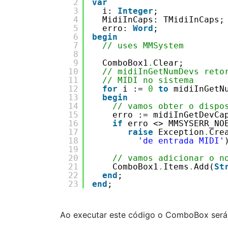
2
var
3
i: 
Integer
;
4
MidiInCaps: TMidiInCaps;
5
erro: 
Word
;
6
begin
7
// uses MMSystem  
8
9
ComboBox1
.
Clear;
10
// midiInGetNumDevs reto
11
// MIDI no sistema
12
for
i := 
0
to
midiInGetN
13
begin
14
// vamos obter o dispo
15
erro := midiInGetDevCa
16
if
erro <> MMSYSERR_NO
17
raise
Exception
.
Cre
18
'de entrada MIDI'
19
20
// vamos adicionar o n
21
ComboBox1
.
Items
.
Add(
St
22
end
;
23
end
;
Ao executar este código o ComboBox será