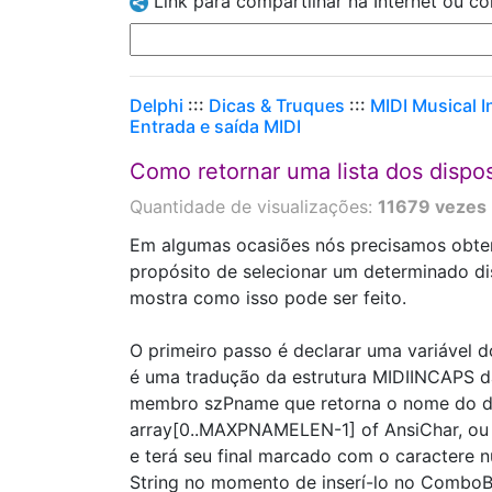
Link para compartilhar na Internet ou c
Delphi
:::
Dicas & Truques
:::
MIDI Musical 
Entrada e saída MIDI
Como retornar uma lista dos dispo
Quantidade de visualizações:
11679 vezes
Em algumas ocasiões nós precisamos obter 
propósito de selecionar um determinado d
mostra como isso pode ser feito.
O primeiro passo é declarar uma variável d
é uma tradução da estrutura MIDIINCAPS da
membro szPname que retorna o nome do di
array[0..MAXPNAMELEN-1] of AnsiChar, ou 
e terá seu final marcado com o caractere n
String no momento de inserí-lo no ComboB