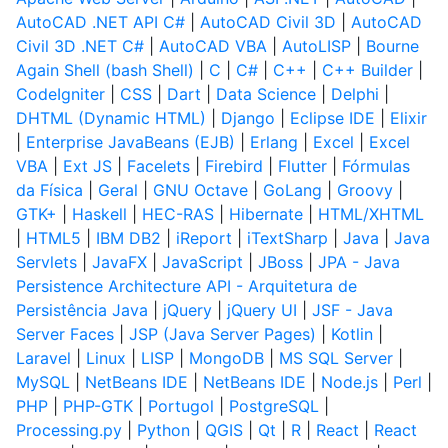
AutoCAD .NET API C#
|
AutoCAD Civil 3D
|
AutoCAD
Civil 3D .NET C#
|
AutoCAD VBA
|
AutoLISP
|
Bourne
Again Shell (bash Shell)
|
C
|
C#
|
C++
|
C++ Builder
|
CodeIgniter
|
CSS
|
Dart
|
Data Science
|
Delphi
|
DHTML (Dynamic HTML)
|
Django
|
Eclipse IDE
|
Elixir
|
Enterprise JavaBeans (EJB)
|
Erlang
|
Excel
|
Excel
VBA
|
Ext JS
|
Facelets
|
Firebird
|
Flutter
|
Fórmulas
da Física
|
Geral
|
GNU Octave
|
GoLang
|
Groovy
|
GTK+
|
Haskell
|
HEC-RAS
|
Hibernate
|
HTML/XHTML
|
HTML5
|
IBM DB2
|
iReport
|
iTextSharp
|
Java
|
Java
Servlets
|
JavaFX
|
JavaScript
|
JBoss
|
JPA - Java
Persistence Architecture API - Arquitetura de
Persistência Java
|
jQuery
|
jQuery UI
|
JSF - Java
Server Faces
|
JSP (Java Server Pages)
|
Kotlin
|
Laravel
|
Linux
|
LISP
|
MongoDB
|
MS SQL Server
|
MySQL
|
NetBeans IDE
|
NetBeans IDE
|
Node.js
|
Perl
|
PHP
|
PHP-GTK
|
Portugol
|
PostgreSQL
|
Processing.py
|
Python
|
QGIS
|
Qt
|
R
|
React
|
React