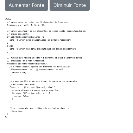
Aumentar Fonte
Diminuir Fonte
<?php

  // vamos criar um vetor com 5 elementos do tipo int

  $valores = array(1, 2, 3, 4, 5);

  // vamos verificar se os elementos do vetor estão classificados em

  // ordem crescente

  if(isOrdemCrescente($valores)){

    echo "O vetor está classificado em ordem crescente";

  }

  else{

    echo "O vetor não está classificado em ordem crescente";

  }

  // função que recebe um vetor e informe se seus elementos estão

  // ordenados em ordem crescente

  function isOrdemCrescente($vetor){

    // o vetor possui apenas um elemento ou está vazio?

    if(count($vetor) == 1 || count($vetor) == 0){

      return true;

    }

    // vamos verificar se os valores do vetor estão ordenados

    // em ordem crescente

    for($i = 1; $i < count($vetor); $i++){

      // este elemento é menor que o anterior?

      if($vetor[$i] < $vetor[$i - 1]){

        return false;

      }

    }

    // se chegou até aqui então o teste foi verdadeiro

    return true;

  }
