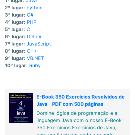
1º lugar:
Java
2º lugar:
Python
3º lugar:
C#
4º lugar:
PHP
5º lugar:
C
6º lugar:
Delphi
7º lugar:
JavaScript
8º lugar:
C++
9º lugar:
VB.NET
10º lugar:
Ruby
E-Book 350 Exercícios Resolvidos de
Java - PDF com 500 páginas
Domine lógica de programação e a
linguagem Java com o nosso E-Book
350 Exercícios Exercícios de Java,
para você estudar onde e quando