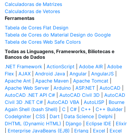
Calculadoras de Matrizes
Calculadoras de Vetores
Ferramentas
Tabela de Cores Flat Design
Tabela de Cores do Material Design do Google
Tabela de Cores Web Safe Colors
Todas as Linguagens, Frameworks, Biliotecas e
Bancos de Dados
.NET Framework
|
ActionScript
|
Adobe AIR
|
Adobe
Flex
|
AJAX
|
Android Java
|
Angular
|
AngularJS
|
Apache Ant
|
Apache Maven
|
Apache Tomcat
|
Apache Web Server
|
Arduino
|
ASP.NET
|
AutoCAD
|
AutoCAD .NET API C#
|
AutoCAD Civil 3D
|
AutoCAD
Civil 3D .NET C#
|
AutoCAD VBA
|
AutoLISP
|
Bourne
Again Shell (bash Shell)
|
C
|
C#
|
C++
|
C++ Builder
|
CodeIgniter
|
CSS
|
Dart
|
Data Science
|
Delphi
|
DHTML (Dynamic HTML)
|
Django
|
Eclipse IDE
|
Elixir
|
Enterprise JavaBeans (EJB)
|
Erlang
|
Excel
|
Excel