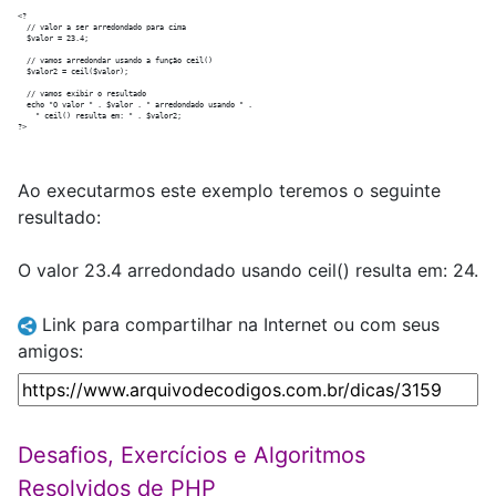
<?

  // valor a ser arredondado para cima

  $valor = 23.4;

  // vamos arredondar usando a função ceil()

  $valor2 = ceil($valor);

  // vamos exibir o resultado

  echo "O valor " . $valor . " arredondado usando " .

    " ceil() resulta em: " . $valor2;

Ao executarmos este exemplo teremos o seguinte
resultado:
O valor 23.4 arredondado usando ceil() resulta em: 24.
Link para compartilhar na Internet ou com seus
amigos:
Desafios, Exercícios e Algoritmos
Resolvidos de PHP