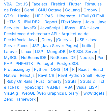
VBA
|
Ext JS
|
Facelets
|
Firebird
|
Flutter
|
Fórmulas
da Física
|
Geral
|
GNU Octave
|
GoLang
|
Groovy
|
GTK+
|
Haskell
|
HEC-RAS
|
Hibernate
|
HTML/XHTML
|
HTML5
|
IBM DB2
|
iReport
|
iTextSharp
|
Java
|
Java
Servlets
|
JavaFX
|
JavaScript
|
JBoss
|
JPA - Java
Persistence Architecture API - Arquitetura de
Persistência Java
|
jQuery
|
jQuery UI
|
JSF - Java
Server Faces
|
JSP (Java Server Pages)
|
Kotlin
|
Laravel
|
Linux
|
LISP
|
MongoDB
|
MS SQL Server
|
MySQL
|
NetBeans IDE
|
NetBeans IDE
|
Node.js
|
Perl
|
PHP
|
PHP-GTK
|
Portugol
|
PostgreSQL
|
Processing.py
|
Python
|
QGIS
|
Qt
|
R
|
React
|
React
Native
|
React.js
|
Revit C#
|
Revit Python Shell
|
Ruby
|
Ruby On Rails
|
Rust
|
Smarty
|
Struts
|
Struts 2
|
Tcl
e Tcl/Tk
|
TypeScript
|
VB.NET
|
VBA
|
Visual LISP
|
VisuAlg
|
WebGL (Web Graphics Library)
|
wxWidgets
|
Zend Framework
|