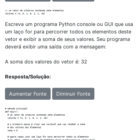
// um vetor de inteiros contendo sete elementos

Escreva um programa Python console ou GUI que usa
um laço for para percorrer todos os elementos deste
vetor e exibir a soma de seus valores. Seu programa
deverá exibir uma saída com a mensagem:
A soma dos valores do vetor é: 32
Resposta/Solução:
Aumentar Fonte
Diminuir Fonte
# método principal

def main():

  # um vetor de inteiros contendo sete elementos

  valores = [4, 5, 1, 8, 2, 2, 10]

  # o primeiro passo é criar uma variável que vai receber a soma

  # dos valores dos elementos

  soma = 0

  # agora vamos usar uma laço for para percorrer todos os elementos
