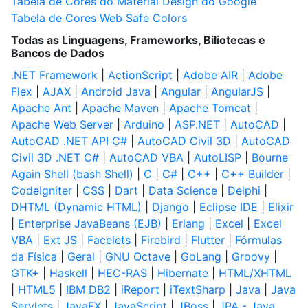
Tabela de Cores do Material Design do Google
Tabela de Cores Web Safe Colors
Todas as Linguagens, Frameworks, Biliotecas e
Bancos de Dados
.NET Framework
|
ActionScript
|
Adobe AIR
|
Adobe
Flex
|
AJAX
|
Android Java
|
Angular
|
AngularJS
|
Apache Ant
|
Apache Maven
|
Apache Tomcat
|
Apache Web Server
|
Arduino
|
ASP.NET
|
AutoCAD
|
AutoCAD .NET API C#
|
AutoCAD Civil 3D
|
AutoCAD
Civil 3D .NET C#
|
AutoCAD VBA
|
AutoLISP
|
Bourne
Again Shell (bash Shell)
|
C
|
C#
|
C++
|
C++ Builder
|
CodeIgniter
|
CSS
|
Dart
|
Data Science
|
Delphi
|
DHTML (Dynamic HTML)
|
Django
|
Eclipse IDE
|
Elixir
|
Enterprise JavaBeans (EJB)
|
Erlang
|
Excel
|
Excel
VBA
|
Ext JS
|
Facelets
|
Firebird
|
Flutter
|
Fórmulas
da Física
|
Geral
|
GNU Octave
|
GoLang
|
Groovy
|
GTK+
|
Haskell
|
HEC-RAS
|
Hibernate
|
HTML/XHTML
|
HTML5
|
IBM DB2
|
iReport
|
iTextSharp
|
Java
|
Java
Servlets
|
JavaFX
|
JavaScript
|
JBoss
|
JPA - Java