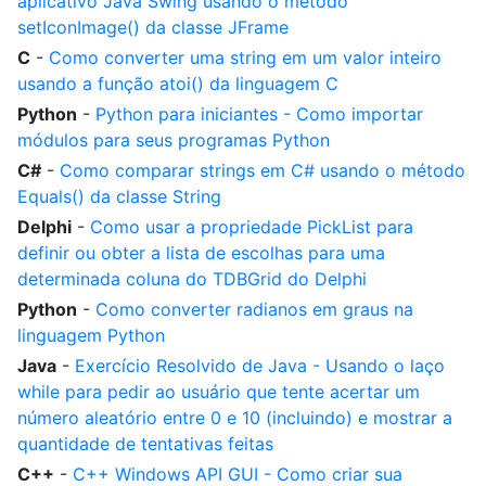
aplicativo Java Swing usando o método
setIconImage() da classe JFrame
C
-
Como converter uma string em um valor inteiro
usando a função atoi() da linguagem C
Python
-
Python para iniciantes - Como importar
módulos para seus programas Python
C#
-
Como comparar strings em C# usando o método
Equals() da classe String
Delphi
-
Como usar a propriedade PickList para
definir ou obter a lista de escolhas para uma
determinada coluna do TDBGrid do Delphi
Python
-
Como converter radianos em graus na
linguagem Python
Java
-
Exercício Resolvido de Java - Usando o laço
while para pedir ao usuário que tente acertar um
número aleatório entre 0 e 10 (incluindo) e mostrar a
quantidade de tentativas feitas
C++
-
C++ Windows API GUI - Como criar sua