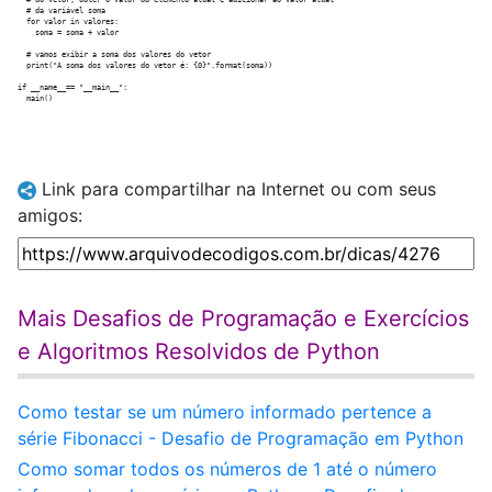
  # do vetor, obter o valor do elemento atual e adicionar ao valor atual

  # da variável soma

  for valor in valores:

    soma = soma + valor

  # vamos exibir a soma dos valores do vetor

  print("A soma dos valores do vetor é: {0}".format(soma))

if __name__== "__main__":

Link para compartilhar na Internet ou com seus
amigos:
Mais Desafios de Programação e Exercícios
e Algoritmos Resolvidos de Python
Como testar se um número informado pertence a
série Fibonacci - Desafio de Programação em Python
Como somar todos os números de 1 até o número