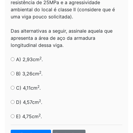
resistência de 25MPa e a agressividade
ambiental do local é classe II (considere que é
uma viga pouco solicitada).
Das alternativas a seguir, assinale aquela que
apresenta a área de aço da armadura
longitudinal dessa viga.
2
A) 2,93cm
.
2
B) 3,26cm
.
2
C) 4,11cm
.
2
D) 4,57cm
.
2
E) 4,75cm
.