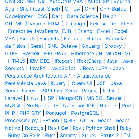
Civil 3D .NET C#
|
AutoCAD VBA
|
AutoLISP
|
Bourne
Again Shell (bash Shell)
|
C
|
C#
|
C++
|
C++ Builder
|
CodeIgniter
|
CSS
|
Dart
|
Data Science
|
Delphi
|
DHTML (Dynamic HTML)
|
Django
|
Eclipse IDE
|
Elixir
|
Enterprise JavaBeans (EJB)
|
Erlang
|
Excel
|
Excel
VBA
|
Ext JS
|
Facelets
|
Firebird
|
Flutter
|
Fórmulas
da Física
|
Geral
|
GNU Octave
|
GoLang
|
Groovy
|
GTK+
|
Haskell
|
HEC-RAS
|
Hibernate
|
HTML/XHTML
|
HTML5
|
IBM DB2
|
iReport
|
iTextSharp
|
Java
|
Java
Servlets
|
JavaFX
|
JavaScript
|
JBoss
|
JPA - Java
Persistence Architecture API - Arquitetura de
Persistência Java
|
jQuery
|
jQuery UI
|
JSF - Java
Server Faces
|
JSP (Java Server Pages)
|
Kotlin
|
Laravel
|
Linux
|
LISP
|
MongoDB
|
MS SQL Server
|
MySQL
|
NetBeans IDE
|
NetBeans IDE
|
Node.js
|
Perl
|
PHP
|
PHP-GTK
|
Portugol
|
PostgreSQL
|
Processing.py
|
Python
|
QGIS
|
Qt
|
R
|
React
|
React
Native
|
React.js
|
Revit C#
|
Revit Python Shell
|
Ruby
|
Ruby On Rails
|
Rust
|
Smarty
|
Struts
|
Struts 2
|
Tcl