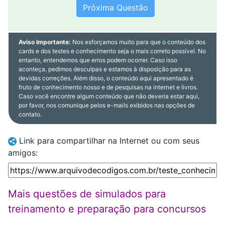
Próxima Questão
Aviso Importante:
Nos esforçamos muito para que o conteúdo dos
cards e dos testes e conhecimento seja o mais correto possível. No
entanto, entendemos que erros podem ocorrer. Caso isso
aconteça, pedimos desculpas e estamos à disposição para as
devidas correções. Além disso, o conteúdo aqui apresentado é
fruto de conhecimento nosso e de pesquisas na internet e livros.
Caso você encontre algum conteúdo que não deveria estar aqui,
por favor, nos comunique pelos e-mails exibidos nas opções de
contato.
Link para compartilhar na Internet ou com seus
amigos:
Mais questões de simulados para
treinamento e preparação para concursos