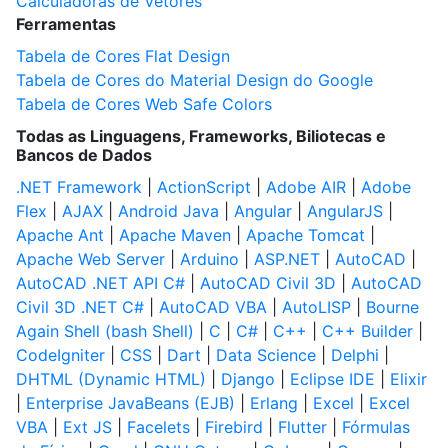
Calculadoras de Vetores
Ferramentas
Tabela de Cores Flat Design
Tabela de Cores do Material Design do Google
Tabela de Cores Web Safe Colors
Todas as Linguagens, Frameworks, Biliotecas e
Bancos de Dados
.NET Framework
|
ActionScript
|
Adobe AIR
|
Adobe
Flex
|
AJAX
|
Android Java
|
Angular
|
AngularJS
|
Apache Ant
|
Apache Maven
|
Apache Tomcat
|
Apache Web Server
|
Arduino
|
ASP.NET
|
AutoCAD
|
AutoCAD .NET API C#
|
AutoCAD Civil 3D
|
AutoCAD
Civil 3D .NET C#
|
AutoCAD VBA
|
AutoLISP
|
Bourne
Again Shell (bash Shell)
|
C
|
C#
|
C++
|
C++ Builder
|
CodeIgniter
|
CSS
|
Dart
|
Data Science
|
Delphi
|
DHTML (Dynamic HTML)
|
Django
|
Eclipse IDE
|
Elixir
|
Enterprise JavaBeans (EJB)
|
Erlang
|
Excel
|
Excel
VBA
|
Ext JS
|
Facelets
|
Firebird
|
Flutter
|
Fórmulas