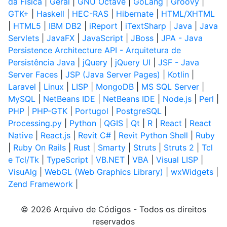
da Física
|
Geral
|
GNU Octave
|
GoLang
|
Groovy
|
GTK+
|
Haskell
|
HEC-RAS
|
Hibernate
|
HTML/XHTML
|
HTML5
|
IBM DB2
|
iReport
|
iTextSharp
|
Java
|
Java
Servlets
|
JavaFX
|
JavaScript
|
JBoss
|
JPA - Java
Persistence Architecture API - Arquitetura de
Persistência Java
|
jQuery
|
jQuery UI
|
JSF - Java
Server Faces
|
JSP (Java Server Pages)
|
Kotlin
|
Laravel
|
Linux
|
LISP
|
MongoDB
|
MS SQL Server
|
MySQL
|
NetBeans IDE
|
NetBeans IDE
|
Node.js
|
Perl
|
PHP
|
PHP-GTK
|
Portugol
|
PostgreSQL
|
Processing.py
|
Python
|
QGIS
|
Qt
|
R
|
React
|
React
Native
|
React.js
|
Revit C#
|
Revit Python Shell
|
Ruby
|
Ruby On Rails
|
Rust
|
Smarty
|
Struts
|
Struts 2
|
Tcl
e Tcl/Tk
|
TypeScript
|
VB.NET
|
VBA
|
Visual LISP
|
VisuAlg
|
WebGL (Web Graphics Library)
|
wxWidgets
|
Zend Framework
|
© 2026 Arquivo de Códigos - Todos os direitos
reservados