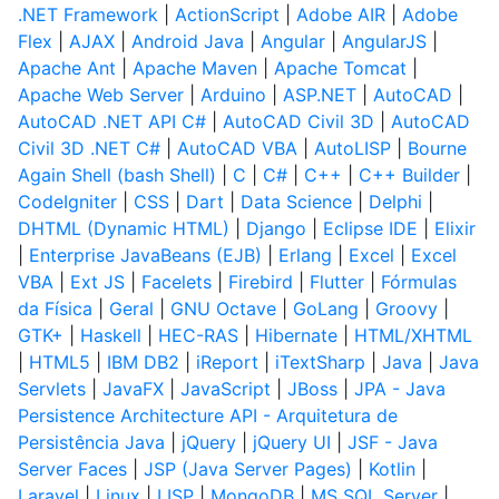
.NET Framework
|
ActionScript
|
Adobe AIR
|
Adobe
Flex
|
AJAX
|
Android Java
|
Angular
|
AngularJS
|
Apache Ant
|
Apache Maven
|
Apache Tomcat
|
Apache Web Server
|
Arduino
|
ASP.NET
|
AutoCAD
|
AutoCAD .NET API C#
|
AutoCAD Civil 3D
|
AutoCAD
Civil 3D .NET C#
|
AutoCAD VBA
|
AutoLISP
|
Bourne
Again Shell (bash Shell)
|
C
|
C#
|
C++
|
C++ Builder
|
CodeIgniter
|
CSS
|
Dart
|
Data Science
|
Delphi
|
DHTML (Dynamic HTML)
|
Django
|
Eclipse IDE
|
Elixir
|
Enterprise JavaBeans (EJB)
|
Erlang
|
Excel
|
Excel
VBA
|
Ext JS
|
Facelets
|
Firebird
|
Flutter
|
Fórmulas
da Física
|
Geral
|
GNU Octave
|
GoLang
|
Groovy
|
GTK+
|
Haskell
|
HEC-RAS
|
Hibernate
|
HTML/XHTML
|
HTML5
|
IBM DB2
|
iReport
|
iTextSharp
|
Java
|
Java
Servlets
|
JavaFX
|
JavaScript
|
JBoss
|
JPA - Java
Persistence Architecture API - Arquitetura de
Persistência Java
|
jQuery
|
jQuery UI
|
JSF - Java
Server Faces
|
JSP (Java Server Pages)
|
Kotlin
|
Laravel
|
Linux
|
LISP
|
MongoDB
|
MS SQL Server
|