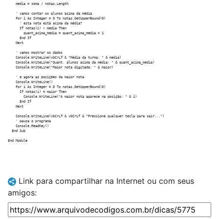
    media = soma / notas.Length

    ' vamos contar os alunos acima da média

    For i As Integer = 0 To notas.GetUpperBound(0)

      ' esta nota está acima da média?

      If notas(i) > media Then

        quant_acima_media = quant_acima_media + 1

      End If

    Next

    ' vamos mostrar os dados

    Console.WriteLine(vbCrLf & "Média da turma: " & media)

    Console.WriteLine("Quant. alunos acima da média: " & quant_acima_media)

    Console.WriteLine("Maior nota digitada: " & maior)

    ' e agora as posições da maior nota

    Console.WriteLine()

    For i As Integer = 0 To notas.GetUpperBound(0)

      If notas(i) = maior Then

        Console.WriteLine("A maior nota aparece na posição: " & i)

      End If

    Next

    Console.WriteLine(vbCrLf & vbCrLf & "Pressione qualquer tecla para sair...")

    ' pausa o programa

    Console.ReadKey()

  End Sub

Link para compartilhar na Internet ou com seus
amigos: