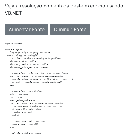
Veja a resolução comentada deste exercício usando
VB.NET:
Aumentar Fonte
Diminuir Fonte
Imports System

Module Program

  ' função principal do programa VB.NET

  Sub Main(args As String())

    ' variáveis usadas na resolução do problema

    Dim notas(9) As Double

    Dim soma, media, maior As Double

    Dim quant_acima_media As Integer

    ' vamos efetuar a leitura das 10 notas dos alunos

    For i As Integer = 0 To notas.GetUpperBound(0)

      Console.Write("Informe a " & (i + 1) & ".a nota: ")

      notas(i) = Double.Parse(Console.ReadLine())

    Next

    ' vamos efetuar os cálculos

    maior = notas(0)

    soma = 0.0

    quant_acima_media = 0

    For i As Integer = 0 To notas.GetUpperBound(0)

      ' a nota atual é maior que a nota que temos

      If notas(i) > maior Then

        maior = notas(i)

      End If

      ' vamos somar mais esta nota

      soma = soma + notas(i)

    Next

    ' calcula a média da turma
