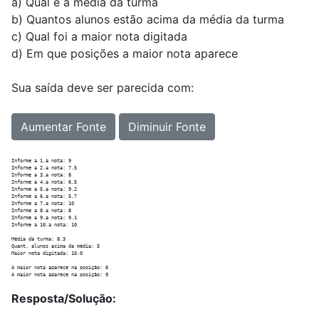
a) Qual é a média da turma
b) Quantos alunos estão acima da média da turma
c) Qual foi a maior nota digitada
d) Em que posições a maior nota aparece
Sua saída deve ser parecida com:
Aumentar Fonte
Diminuir Fonte
Informe a 1.a nota: 9

Informe a 2.a nota: 7.5

Informe a 3.a nota: 8

Informe a 4.a nota: 6.5

Informe a 5.a nota: 9.2

Informe a 6.a nota: 5.7

Informe a 7.a nota: 10

Informe a 8.a nota: 8

Informe a 9.a nota: 9.1

Informe a 10.a nota: 10

Média da turma: 8.3

Quant. alunos acima da média: 5

Maior nota digitada: 10.0

A maior nota aparece na posição: 6

Resposta/Solução: