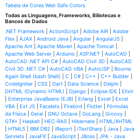
Tabela de Cores Web Safe Colors
Todas as Linguagens, Frameworks, Biliotecas e
Bancos de Dados
.NET Framework
|
ActionScript
|
Adobe AIR
|
Adobe
Flex
|
AJAX
|
Android Java
|
Angular
|
AngularJS
|
Apache Ant
|
Apache Maven
|
Apache Tomcat
|
Apache Web Server
|
Arduino
|
ASP.NET
|
AutoCAD
|
AutoCAD .NET API C#
|
AutoCAD Civil 3D
|
AutoCAD
Civil 3D .NET C#
|
AutoCAD VBA
|
AutoLISP
|
Bourne
Again Shell (bash Shell)
|
C
|
C#
|
C++
|
C++ Builder
|
CodeIgniter
|
CSS
|
Dart
|
Data Science
|
Delphi
|
DHTML (Dynamic HTML)
|
Django
|
Eclipse IDE
|
Elixir
|
Enterprise JavaBeans (EJB)
|
Erlang
|
Excel
|
Excel
VBA
|
Ext JS
|
Facelets
|
Firebird
|
Flutter
|
Fórmulas
da Física
|
Geral
|
GNU Octave
|
GoLang
|
Groovy
|
GTK+
|
Haskell
|
HEC-RAS
|
Hibernate
|
HTML/XHTML
|
HTML5
|
IBM DB2
|
iReport
|
iTextSharp
|
Java
|
Java
Servlets
|
JavaFX
|
JavaScript
|
JBoss
|
JPA - Java