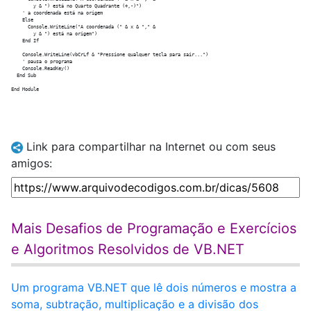
        y & ") está no Quarto Quadrante (+,-)")

    ' a coordenada está na origem

    Else

      Console.WriteLine("A coordenada (" & x & "," &

        y & ") está na origem")

    End If

    Console.WriteLine(vbCrLf & "Pressione qualquer tecla para sair...")

    ' pausa o programa

    Console.ReadKey()

  End Sub

Link para compartilhar na Internet ou com seus
amigos:
Mais Desafios de Programação e Exercícios
e Algoritmos Resolvidos de VB.NET
Um programa VB.NET que lê dois números e mostra a
soma, subtração, multiplicação e a divisão dos