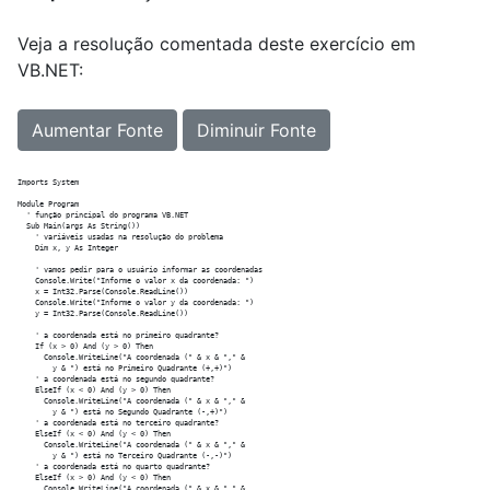
Veja a resolução comentada deste exercício em
VB.NET:
Aumentar Fonte
Diminuir Fonte
Imports System

Module Program

  ' função principal do programa VB.NET

  Sub Main(args As String())

    ' variáveis usadas na resolução do problema

    Dim x, y As Integer

    ' vamos pedir para o usuário informar as coordenadas

    Console.Write("Informe o valor x da coordenada: ")

    x = Int32.Parse(Console.ReadLine())

    Console.Write("Informe o valor y da coordenada: ")

    y = Int32.Parse(Console.ReadLine())

    ' a coordenada está no primeiro quadrante? 

    If (x > 0) And (y > 0) Then

      Console.WriteLine("A coordenada (" & x & "," &

        y & ") está no Primeiro Quadrante (+,+)")

    ' a coordenada está no segundo quadrante?

    ElseIf (x < 0) And (y > 0) Then

      Console.WriteLine("A coordenada (" & x & "," &

        y & ") está no Segundo Quadrante (-,+)")

    ' a coordenada está no terceiro quadrante?

    ElseIf (x < 0) And (y < 0) Then

      Console.WriteLine("A coordenada (" & x & "," &

        y & ") está no Terceiro Quadrante (-,-)")

    ' a coordenada está no quarto quadrante?

    ElseIf (x > 0) And (y < 0) Then

      Console.WriteLine("A coordenada (" & x & "," &
