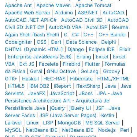
Apache Ant
|
Apache Maven
|
Apache Tomcat
|
Apache Web Server
|
Arduino
|
ASP.NET
|
AutoCAD
|
AutoCAD .NET API C#
|
AutoCAD Civil 3D
|
AutoCAD
Civil 3D .NET C#
|
AutoCAD VBA
|
AutoLISP
|
Bourne
Again Shell (bash Shell)
|
C
|
C#
|
C++
|
C++ Builder
|
CodeIgniter
|
CSS
|
Dart
|
Data Science
|
Delphi
|
DHTML (Dynamic HTML)
|
Django
|
Eclipse IDE
|
Elixir
|
Enterprise JavaBeans (EJB)
|
Erlang
|
Excel
|
Excel
VBA
|
Ext JS
|
Facelets
|
Firebird
|
Flutter
|
Fórmulas
da Física
|
Geral
|
GNU Octave
|
GoLang
|
Groovy
|
GTK+
|
Haskell
|
HEC-RAS
|
Hibernate
|
HTML/XHTML
|
HTML5
|
IBM DB2
|
iReport
|
iTextSharp
|
Java
|
Java
Servlets
|
JavaFX
|
JavaScript
|
JBoss
|
JPA - Java
Persistence Architecture API - Arquitetura de
Persistência Java
|
jQuery
|
jQuery UI
|
JSF - Java
Server Faces
|
JSP (Java Server Pages)
|
Kotlin
|
Laravel
|
Linux
|
LISP
|
MongoDB
|
MS SQL Server
|
MySQL
|
NetBeans IDE
|
NetBeans IDE
|
Node.js
|
Perl
|