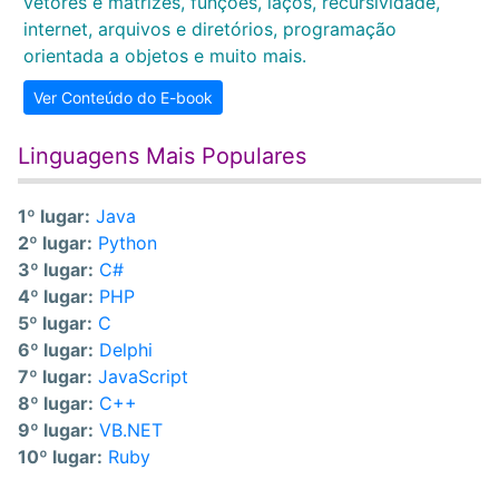
vetores e matrizes, funções, laços, recursividade,
internet, arquivos e diretórios, programação
orientada a objetos e muito mais.
Ver Conteúdo do E-book
Linguagens Mais Populares
1º lugar:
Java
2º lugar:
Python
3º lugar:
C#
4º lugar:
PHP
5º lugar:
C
6º lugar:
Delphi
7º lugar:
JavaScript
8º lugar:
C++
9º lugar:
VB.NET
10º lugar:
Ruby