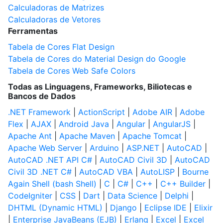
Calculadoras de Matrizes
Calculadoras de Vetores
Ferramentas
Tabela de Cores Flat Design
Tabela de Cores do Material Design do Google
Tabela de Cores Web Safe Colors
Todas as Linguagens, Frameworks, Biliotecas e
Bancos de Dados
.NET Framework
|
ActionScript
|
Adobe AIR
|
Adobe
Flex
|
AJAX
|
Android Java
|
Angular
|
AngularJS
|
Apache Ant
|
Apache Maven
|
Apache Tomcat
|
Apache Web Server
|
Arduino
|
ASP.NET
|
AutoCAD
|
AutoCAD .NET API C#
|
AutoCAD Civil 3D
|
AutoCAD
Civil 3D .NET C#
|
AutoCAD VBA
|
AutoLISP
|
Bourne
Again Shell (bash Shell)
|
C
|
C#
|
C++
|
C++ Builder
|
CodeIgniter
|
CSS
|
Dart
|
Data Science
|
Delphi
|
DHTML (Dynamic HTML)
|
Django
|
Eclipse IDE
|
Elixir
|
Enterprise JavaBeans (EJB)
|
Erlang
|
Excel
|
Excel