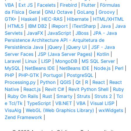
VBA
|
Ext JS
|
Facelets
|
Firebird
|
Flutter
|
Fórmulas
da Física
|
Geral
|
GNU Octave
|
GoLang
|
Groovy
|
GTK+
|
Haskell
|
HEC-RAS
|
Hibernate
|
HTML/XHTML
|
HTML5
|
IBM DB2
|
iReport
|
iTextSharp
|
Java
|
Java
Servlets
|
JavaFX
|
JavaScript
|
JBoss
|
JPA - Java
Persistence Architecture API - Arquitetura de
Persistência Java
|
jQuery
|
jQuery UI
|
JSF - Java
Server Faces
|
JSP (Java Server Pages)
|
Kotlin
|
Laravel
|
Linux
|
LISP
|
MongoDB
|
MS SQL Server
|
MySQL
|
NetBeans IDE
|
NetBeans IDE
|
Node.js
|
Perl
|
PHP
|
PHP-GTK
|
Portugol
|
PostgreSQL
|
Processing.py
|
Python
|
QGIS
|
Qt
|
R
|
React
|
React
Native
|
React.js
|
Revit C#
|
Revit Python Shell
|
Ruby
|
Ruby On Rails
|
Rust
|
Smarty
|
Struts
|
Struts 2
|
Tcl
e Tcl/Tk
|
TypeScript
|
VB.NET
|
VBA
|
Visual LISP
|
VisuAlg
|
WebGL (Web Graphics Library)
|
wxWidgets
|
Zend Framework
|