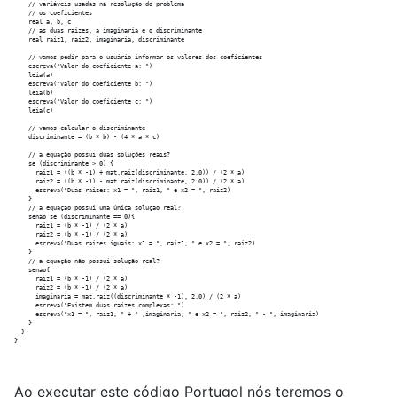
    // variáveis usadas na resolução do problema

    // os coeficientes

    real a, b, c

    // as duas raizes, a imaginaria e o discriminante

    real raiz1, raiz2, imaginaria, discriminante

    // vamos pedir para o usuário informar os valores dos coeficientes

    escreva("Valor do coeficiente a: ")

    leia(a)

    escreva("Valor do coeficiente b: ")

    leia(b)

    escreva("Valor do coeficiente c: ")

    leia(c)

    // vamos calcular o discriminante

    discriminante = (b * b) - (4 * a * c)

    // a equação possui duas soluções reais?

    se (discriminante > 0) {

      raiz1 = ((b * -1) + mat.raiz(discriminante, 2.0)) / (2 * a)

      raiz2 = ((b * -1) - mat.raiz(discriminante, 2.0)) / (2 * a)

      escreva("Duas raizes: x1 = ", raiz1, " e x2 = ", raiz2)

    }

    // a equação possui uma única solução real?

    senao se (discriminante == 0){

      raiz1 = (b * -1) / (2 * a)

      raiz2 = (b * -1) / (2 * a)

      escreva("Duas raizes iguais: x1 = ", raiz1, " e x2 = ", raiz2)

    }

    // a equação não possui solução real?

    senao{

      raiz1 = (b * -1) / (2 * a)

      raiz2 = (b * -1) / (2 * a)

      imaginaria = mat.raiz((discriminante * -1), 2.0) / (2 * a)

      escreva("Existem duas raízes complexas: ")

      escreva("x1 = ", raiz1, " + " ,imaginaria, " e x2 = ", raiz2, " - ", imaginaria)

    }

  }

Ao executar este código Portugol nós teremos o