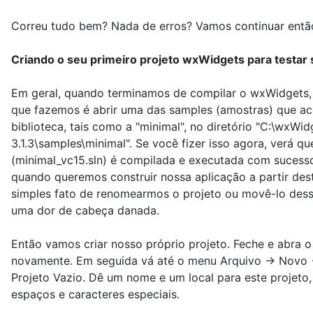
Correu tudo bem? Nada de erros? Vamos continuar entã
Criando o seu primeiro projeto wxWidgets para testar
Em geral, quando terminamos de compilar o wxWidgets, 
que fazemos é abrir uma das samples (amostras) que 
biblioteca, tais como a "minimal", no diretório "C:\wxWid
3.1.3\samples\minimal". Se você fizer isso agora, verá qu
(minimal_vc15.sln) é compilada e executada com sucess
quando queremos construir nossa aplicação a partir des
simples fato de renomearmos o projeto ou movê-lo desse 
uma dor de cabeça danada.
Então vamos criar nosso próprio projeto. Feche e abra 
novamente. Em seguida vá até o menu Arquivo -> Novo -
Projeto Vazio. Dê um nome e um local para este projeto
espaços e caracteres especiais.