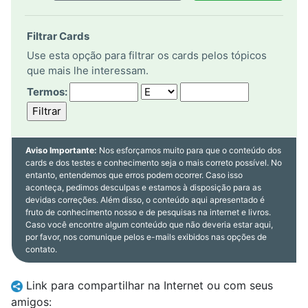
Filtrar Cards
Use esta opção para filtrar os cards pelos tópicos
que mais lhe interessam.
Termos:
Aviso Importante:
Nos esforçamos muito para que o conteúdo dos
cards e dos testes e conhecimento seja o mais correto possível. No
entanto, entendemos que erros podem ocorrer. Caso isso
aconteça, pedimos desculpas e estamos à disposição para as
devidas correções. Além disso, o conteúdo aqui apresentado é
fruto de conhecimento nosso e de pesquisas na internet e livros.
Caso você encontre algum conteúdo que não deveria estar aqui,
por favor, nos comunique pelos e-mails exibidos nas opções de
contato.
Link para compartilhar na Internet ou com seus
amigos: