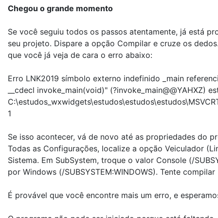
Chegou o grande momento
Se você seguiu todos os passos atentamente, já está pr
seu projeto. Dispare a opção Compilar e cruze os dedos
que você já veja de cara o erro abaixo:
Erro LNK2019 símbolo externo indefinido _main referenci
__cdecl invoke_main(void)" (?invoke_main@@YAHXZ) es
C:\estudos_wxwidgets\estudos\estudos\estudos\MSVCRT
1
Se isso acontecer, vá de novo até as propriedades do pr
Todas as Configurações, localize a opção Veiculador (Li
Sistema. Em SubSystem, troque o valor Console (/SU
por Windows (/SUBSYSTEM:WINDOWS). Tente compilar 
É provável que você encontre mais um erro, e esperamos