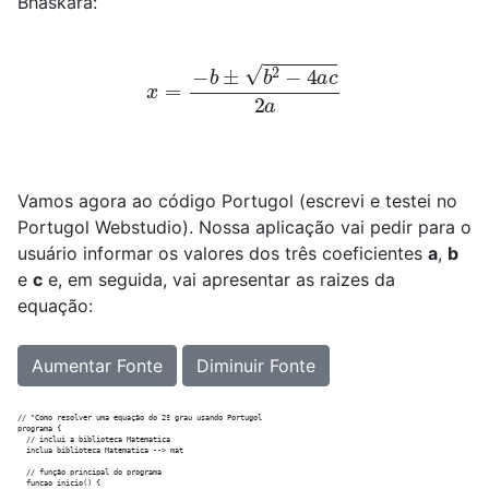
Bhaskara:
x
=
−
b
±
b
2
−
4
a
c
2
a
Vamos agora ao código Portugol (escrevi e testei no
Portugol Webstudio). Nossa aplicação vai pedir para o
usuário informar os valores dos três coeficientes
a
,
b
e
c
e, em seguida, vai apresentar as raizes da
equação:
Aumentar Fonte
Diminuir Fonte
// "Como resolver uma equação do 2º grau usando Portugol

programa {

  // inclui a biblioteca Matematica

  inclua biblioteca Matematica --> mat

  // função principal do programa

  funcao inicio() {
