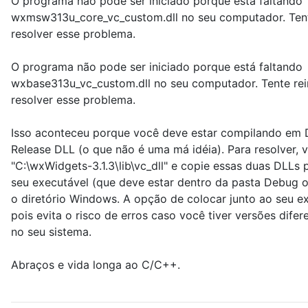
O programa não pode ser iniciado porque está faltando
wxmsw313u_core_vc_custom.dll no seu computador. Tente
resolver esse problema.
O programa não pode ser iniciado porque está faltando
wxbase313u_vc_custom.dll no seu computador. Tente rein
resolver esse problema.
Isso aconteceu porque você deve estar compilando em
Release DLL (o que não é uma má idéia). Para resolver, v
"C:\wxWidgets-3.1.3\lib\vc_dll" e copie essas duas DLLs 
seu executável (que deve estar dentro da pasta Debug o
o diretório Windows. A opção de colocar junto ao seu ex
pois evita o risco de erros caso você tiver versões dif
no seu sistema.
Abraços e vida longa ao C/C++.