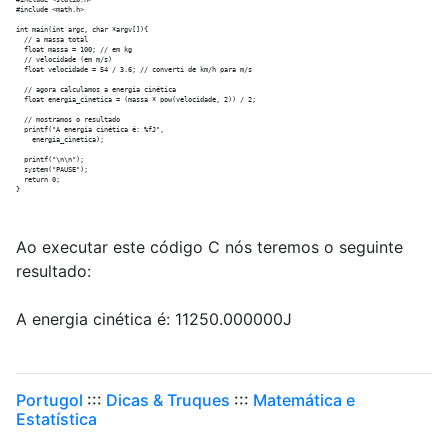
#include <stdlib.h>

#include <math.h> 

int main(int argc, char *argv[]){

  // a massa total

  float massa = 100; // em kg

  // velocidade (em m/s)

  float velocidade = 54 / 3.6; // converti de km/h para m/s

  // agora calculamos a energia cinética

  float energia_cinetica = (massa * pow(velocidade, 2)) / 2;

  // mostramos o resultado

  printf("A energia cinética é: %fJ",

    energia_cinetica);

  printf("\n\n");

  system("PAUSE");

  return 0;

Ao executar este código C nós teremos o seguinte
resultado:
A energia cinética é: 11250.000000J
Portugol
:::
Dicas & Truques
:::
Matemática e
Estatística