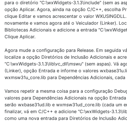
para o diretório "C:\wxWidgets-3.1.3\include" (sem as as
opção Aplicar. Agora, ainda na opção C/C++, escolha P
clique Editar e vamos acrescentar o valor WXUSINGDLL. 
novamente e vamos agora até o Veiculador (Linker). Loca
Bibliotecas Adicionais e adicione a entrada "C:\wxWidgets-
Clique Aplicar.
Agora mude a configuração para Release. Em seguida v
localize a opção Diretórios de Inclusão Adicionais e acr
"C:\wxWidgets-3.1.3\lib\vc_dll\mswu" (sem aspas). Vá ag
(Linker), opção Entrada e informe o valores wxbase31u.l
wxmsw31u_core.lib para Dependências Adicionais, cada
Vamos repetir a mesma coisa para a configuração Debu
valores para Dependências Adicionais na opção Entrada
serão wxbase31ud.lib e wxmsw31ud_core.lib (cada um em
finalizar, vá em C/C++ e adicione "C:\wxWidgets-3.1.3\li
como uma nova entrada para Diretórios de Inclusão Adic