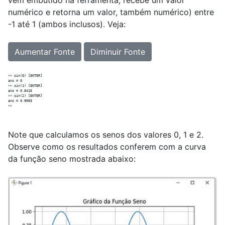
numérico e retorna um valor, também numérico) entre
-1 até 1 (ambos inclusos). Veja:
Aumentar Fonte
Diminuir Fonte
>> sin(0) [ENTER]

ans = 0

>> sin(1) [ENTER]

ans = 0.8415

>> sin(2) [ENTER]

ans = 0.9093

Note que calculamos os senos dos valores 0, 1 e 2.
Observe como os resultados conferem com a curva
da função seno mostrada abaixo: