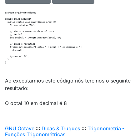
package arquivodecodigos;

public class Estudos{

  public static void main(String args[]){

    String octal = "10";

    // efetua a conversão de octal para

    // decimal

    int decimal = Integer.parseInt(octal, 8);

    // exibe o resultado

    System.out.println("O octal " + octal + " em decimal é " +

      decimal);

    System.exit(0);

  }

Ao executarmos este código nós teremos o seguinte
resultado:
O octal 10 em decimal é 8
GNU Octave
:::
Dicas & Truques
:::
Trigonometria -
Funções Trigonométricas