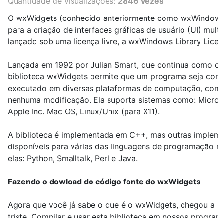
Quantidade de visualizações:
2846 vezes
O wxWidgets (conhecido anteriormente como wxWindows
para a criação de interfaces gráficas de usuário (UI) mul
lançado sob uma licença livre, a wxWindows Library Lic
Lançada em 1992 por Julian Smart, que continua como d
biblioteca wxWidgets permite que um programa seja co
executado em diversas plataformas de computação, co
nenhuma modificação. Ela suporta sistemas como: Micr
Apple Inc. Mac OS, Linux/Unix (para X11).
A biblioteca é implementada em C++, mas outras imple
disponíveis para várias das linguagens de programação 
elas: Python, Smalltalk, Perl e Java.
Fazendo o dowload do código fonte do wxWidgets
Agora que você já sabe o que é o wxWidgets, chegou a h
triste. Compilar e usar esta biblioteca em nossos prog