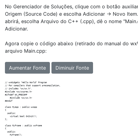
No Gerenciador de Soluções, clique com o botão auxilia
Origem (Source Code) e escolha Adicionar -> Novo Item.
abrirá, escolha Arquivo do C++ (.cpp), dê o nome "Main.
Adicionar.
Agora copie o código abaixo (retirado do manual do wx
arquivo Main.cpp:
Aumentar Fonte
Diminuir Fonte
// wxWidgets "Hello World" Program

// For compilers that support precompilation, 

// includes "wx/wx.h".

#include <wx/wxprec.h>

#ifndef WX_PRECOMP

    #include <wx/wx.h>

#endif

class MyApp : public wxApp

{

  public:

    virtual bool OnInit();

};

class MyFrame : public wxFrame

{

  public:

    MyFrame();
