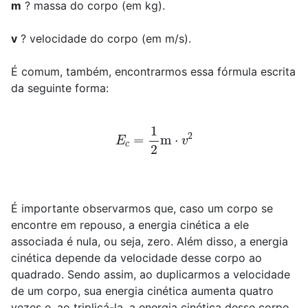
m
? massa do corpo (em kg).
v
? velocidade do corpo (em m/s).
É comum, também, encontrarmos essa fórmula escrita
da seguinte forma:
E
c
=
1
2
m
⋅
v
2
É importante observarmos que, caso um corpo se
encontre em repouso, a energia cinética a ele
associada é nula, ou seja, zero. Além disso, a energia
cinética depende da velocidade desse corpo ao
quadrado. Sendo assim, ao duplicarmos a velocidade
de um corpo, sua energia cinética aumenta quatro
vezes e, ao triplicá-la, a energia cinética desse corpo