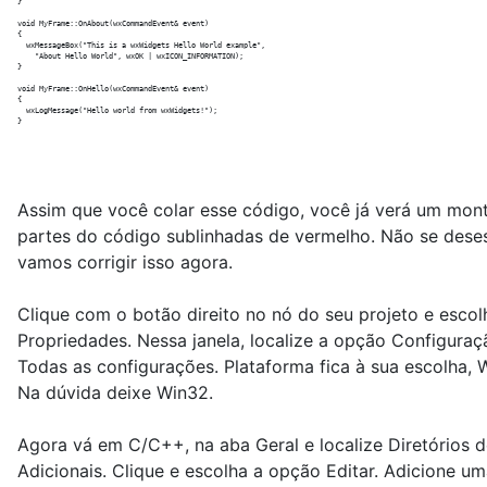
}

void MyFrame::OnAbout(wxCommandEvent& event)

{

  wxMessageBox("This is a wxWidgets Hello World example",

    "About Hello World", wxOK | wxICON_INFORMATION);

}

void MyFrame::OnHello(wxCommandEvent& event)

{

  wxLogMessage("Hello world from wxWidgets!");

Assim que você colar esse código, você já verá um monte
partes do código sublinhadas de vermelho. Não se dese
vamos corrigir isso agora.
Clique com o botão direito no nó do seu projeto e esco
Propriedades. Nessa janela, localize a opção Configuraç
Todas as configurações. Plataforma fica à sua escolha, 
Na dúvida deixe Win32.
Agora vá em C/C++, na aba Geral e localize Diretórios d
Adicionais. Clique e escolha a opção Editar. Adicione u