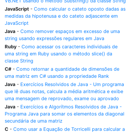
VB.NET usando o método Substring() da classe String
JavaScript
-
Como calcular o cateto oposto dadas as
medidas da hipotenusa e do cateto adjascente em
JavaScript
Java
-
Como remover espaços em excesso de uma
string usando expressões regulares em Java
Ruby
-
Como acessar os caracteres individuais de
uma string em Ruby usando o método slice() da
classe String
C#
-
Como retornar a quantidade de dimensões de
uma matriz em C# usando a propriedade Rank
Java
-
Exercícios Resolvidos de Java - Um programa
que lê duas notas, calcula a média aritmética e exibe
uma mensagem de reprovado, exame ou aprovado
Java
-
Exercícios e Algorítmos Resolvidos de Java -
Programa Java para somar os elementos da diagonal
secundária de uma matriz
C
-
Como usar a Equação de Torricelli para calcular a