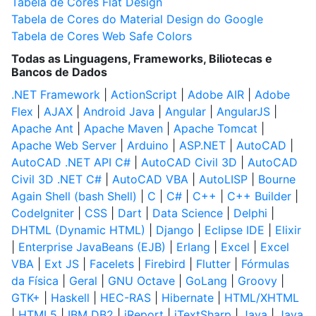
Tabela de Cores Flat Design
Tabela de Cores do Material Design do Google
Tabela de Cores Web Safe Colors
Todas as Linguagens, Frameworks, Biliotecas e
Bancos de Dados
.NET Framework
|
ActionScript
|
Adobe AIR
|
Adobe
Flex
|
AJAX
|
Android Java
|
Angular
|
AngularJS
|
Apache Ant
|
Apache Maven
|
Apache Tomcat
|
Apache Web Server
|
Arduino
|
ASP.NET
|
AutoCAD
|
AutoCAD .NET API C#
|
AutoCAD Civil 3D
|
AutoCAD
Civil 3D .NET C#
|
AutoCAD VBA
|
AutoLISP
|
Bourne
Again Shell (bash Shell)
|
C
|
C#
|
C++
|
C++ Builder
|
CodeIgniter
|
CSS
|
Dart
|
Data Science
|
Delphi
|
DHTML (Dynamic HTML)
|
Django
|
Eclipse IDE
|
Elixir
|
Enterprise JavaBeans (EJB)
|
Erlang
|
Excel
|
Excel
VBA
|
Ext JS
|
Facelets
|
Firebird
|
Flutter
|
Fórmulas
da Física
|
Geral
|
GNU Octave
|
GoLang
|
Groovy
|
GTK+
|
Haskell
|
HEC-RAS
|
Hibernate
|
HTML/XHTML
|
HTML5
|
IBM DB2
|
iReport
|
iTextSharp
|
Java
|
Java