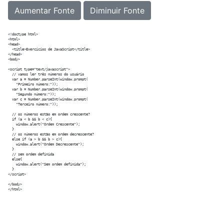
Aumentar Fonte
Diminuir Fonte
<!doctype html>

<html>

<head>

  <title>Exercícios de JavaScript</title>

</head>

<body>

<script type="text/javascript">

  // vamos ler três números do usuário

  var a = Number.parseInt(window.prompt(

    "Primeiro número:"));

  var b = Number.parseInt(window.prompt(

    "Segundo número:"));

  var c = Number.parseInt(window.prompt(

    "Terceiro número:"));

  // os números estão em ordem crescente?

  if (a < b && b < c){

    window.alert("Ordem Crescente");

  }

  // os números estão em ordem decrescente?

  else if (a > b && b > c){

    window.alert("Ordem Decrescente");

  }

  // sem ordem definida

  else{

    window.alert("Sem ordem definida");

  }

</script>

</body>
