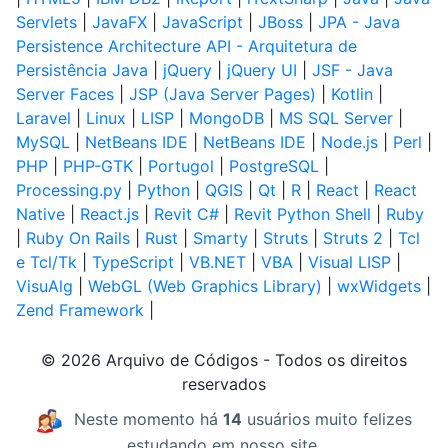
Servlets
|
JavaFX
|
JavaScript
|
JBoss
|
JPA - Java
Persistence Architecture API - Arquitetura de
Persistência Java
|
jQuery
|
jQuery UI
|
JSF - Java
Server Faces
|
JSP (Java Server Pages)
|
Kotlin
|
Laravel
|
Linux
|
LISP
|
MongoDB
|
MS SQL Server
|
MySQL
|
NetBeans IDE
|
NetBeans IDE
|
Node.js
|
Perl
|
PHP
|
PHP-GTK
|
Portugol
|
PostgreSQL
|
Processing.py
|
Python
|
QGIS
|
Qt
|
R
|
React
|
React
Native
|
React.js
|
Revit C#
|
Revit Python Shell
|
Ruby
|
Ruby On Rails
|
Rust
|
Smarty
|
Struts
|
Struts 2
|
Tcl
e Tcl/Tk
|
TypeScript
|
VB.NET
|
VBA
|
Visual LISP
|
VisuAlg
|
WebGL (Web Graphics Library)
|
wxWidgets
|
Zend Framework
|
© 2026 Arquivo de Códigos - Todos os direitos
reservados
Neste momento há
14
usuários muito felizes
estudando em nosso site.