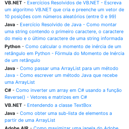
VB.NET
-
Exercícios Resolvidos de VB.NET - Escreva
um algoritmo VB.NET que cria e preenche um vetor de
10 posições com números aleatórios (entre 0 e 99)
Java
-
Exercício Resolvido de Java - Como montar
uma string contendo o primeiro caractere, o caractere
do meio e o último caractere de uma string informada
Python
-
Como calcular o momento de inércia de um
retângulo em Python - Fórmula do Momento de Inércia
de um retângulo
Java
-
Como passar uma ArrayList para um método
Java - Como escrever um método Java que recebe
uma ArrayList
C#
-
Como inverter um array em C# usando a função
Reverse() - Vetores e matrizes em C#
VB.NET
-
Entendendo a classe TextBox
Java
-
Como obter uma sub-lista de elementos a
partir de uma ArrayList
Adobe AIR
-
Como maximizar uma janela do Adobe