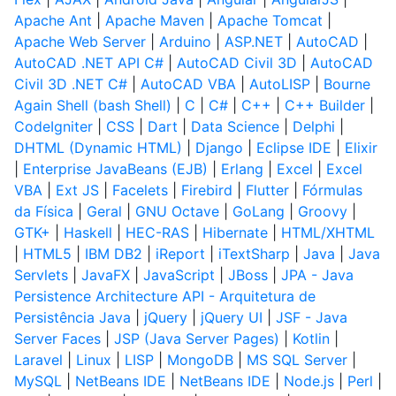
Apache Ant
|
Apache Maven
|
Apache Tomcat
|
Apache Web Server
|
Arduino
|
ASP.NET
|
AutoCAD
|
AutoCAD .NET API C#
|
AutoCAD Civil 3D
|
AutoCAD
Civil 3D .NET C#
|
AutoCAD VBA
|
AutoLISP
|
Bourne
Again Shell (bash Shell)
|
C
|
C#
|
C++
|
C++ Builder
|
CodeIgniter
|
CSS
|
Dart
|
Data Science
|
Delphi
|
DHTML (Dynamic HTML)
|
Django
|
Eclipse IDE
|
Elixir
|
Enterprise JavaBeans (EJB)
|
Erlang
|
Excel
|
Excel
VBA
|
Ext JS
|
Facelets
|
Firebird
|
Flutter
|
Fórmulas
da Física
|
Geral
|
GNU Octave
|
GoLang
|
Groovy
|
GTK+
|
Haskell
|
HEC-RAS
|
Hibernate
|
HTML/XHTML
|
HTML5
|
IBM DB2
|
iReport
|
iTextSharp
|
Java
|
Java
Servlets
|
JavaFX
|
JavaScript
|
JBoss
|
JPA - Java
Persistence Architecture API - Arquitetura de
Persistência Java
|
jQuery
|
jQuery UI
|
JSF - Java
Server Faces
|
JSP (Java Server Pages)
|
Kotlin
|
Laravel
|
Linux
|
LISP
|
MongoDB
|
MS SQL Server
|
MySQL
|
NetBeans IDE
|
NetBeans IDE
|
Node.js
|
Perl
|