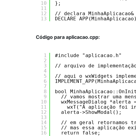
10
};
11
12
// declara MinhaAplicacao&
13
DECLARE_APP(MinhaAplicacao
Código para aplicacao.cpp:
1
#include "aplicacao.h"
2
3
// arquivo de implementaçã
4
5
// aqui o wxWidgets implem
6
IMPLEMENT_APP(MinhaAplicac
7
8
bool MinhaAplicacao::OnIni
9
// vamos mostrar uma men
10
wxMessageDialog *alerta 
11
wxT("A aplicação foi i
12
alerta->ShowModal();
13
14
// em geral retornamos t
15
// mas essa aplicação ex
16
return false;