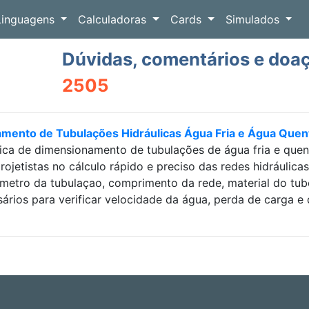
Linguagens
Calculadoras
Cards
Simulados
Dúvidas, comentários e doa
2505
amento de Tubulações Hidráulicas Água Fria e Água Que
ica de dimensionamento de tubulações de água fria e que
projetistas no cálculo rápido e preciso das redes hidráulic
etro da tubulaçao, comprimento da rede, material do tubo e
sários para verificar velocidade da água, perda de carga