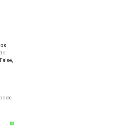
mos
ade
False,
é
 pode
?