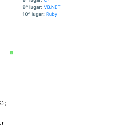
8º lugar:
C++
9º lugar:
VB.NET
10º lugar:
Ruby
?
K);
ir