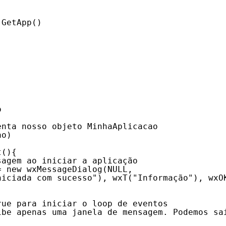
 GetApp()
)
o
enta nosso objeto MinhaAplicacao
ao)
t(){
sagem ao iniciar a aplicação
= new wxMessageDialog(NULL,
niciada com sucesso"), wxT("Informação"), wxO
rue para iniciar o loop de eventos
ibe apenas uma janela de mensagem. Podemos sa