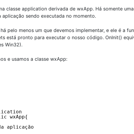
ma classe application derivada de wxApp. Há somente uma
a a aplicação sendo executada no momento.
há pelo menos um que devemos implementar, e ele é a fu
s está pronto para executar o nosso código. OnInit() equi
es Win32).
mos e usamos a classe wxApp:
lication
lic wxApp{
da aplicação