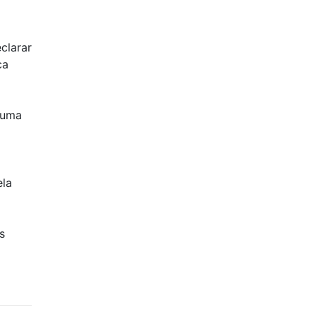
clarar
ca
 uma
ela
s