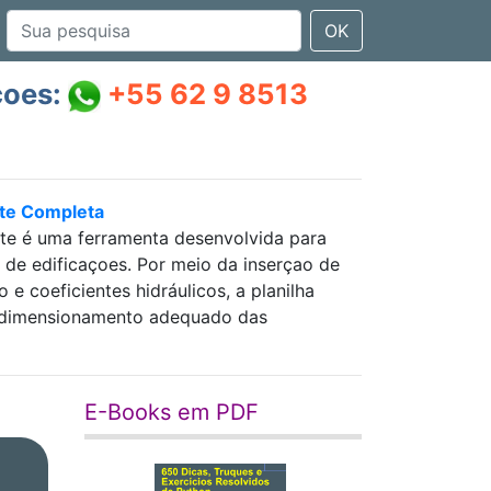
OK
çoes:
+55 62 9 8513
nte Completa
nte é uma ferramenta desenvolvida para
as de edificaçoes. Por meio da inserçao de
 coeficientes hidráulicos, a planilha
 e dimensionamento adequado das
E-Books em PDF