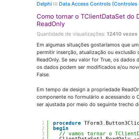
Delphi
:::
Data Access Controls (Controles
Como tornar o TClientDataSet do D
ReadOnly
Quantidade de visualizações:
12410 vezes
Em algumas situações gostaríamos que um 
permitir inserção, atualização ou exclusã
ReadOnly. Se seu valor for True, os dados d
os dados podem ser modificados e/ou novo
False.
Em tempo de design a propriedade ReadOnl
componente no formulário e acessando o O
ser ajustada por meio do seguinte trecho d
1
procedure
TForm3
.
Button3Cli
2
begin
3
// vamos tornar o TClient
4
ClientDataSet1
.
ReadOnly :