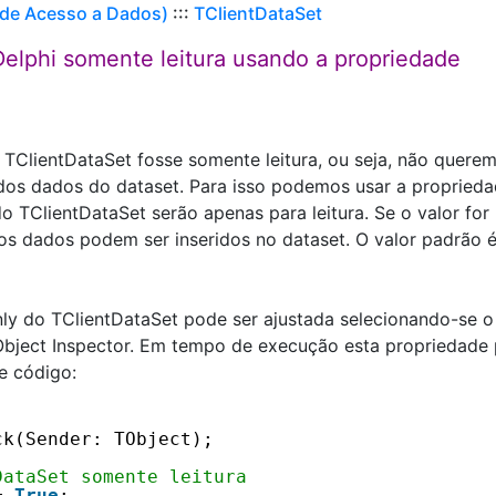
 de Acesso a Dados)
:::
TClientDataSet
elphi somente leitura usando a propriedade
TClientDataSet fosse somente leitura, ou seja, não quere
o dos dados do dataset. Para isso podemos usar a propried
o TClientDataSet serão apenas para leitura. Se o valor for 
s dados podem ser inseridos no dataset. O valor padrão 
y do TClientDataSet pode ser ajustada selecionando-se o
bject Inspector. Em tempo de execução esta propriedade
e código:
ck(Sender: TObject);
DataSet somente leitura
= 
True
;