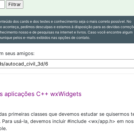
nteúdo dos cards e dos testes e conhecimento seja o mais correto possível. No
so aconteça, pedimos desculpas e estamos à disposição para as devidas correçõ
nhecimento nosso e de pesquisas na internet e livros. Caso você encontre algum
munique pelos e-mails exibidos nas opções de contato.
om seus amigos:
s aplicações C++ wxWidgets
das primeiras classes que devemos estudar se quisermos t
 Para usá-la, devemos incluir #include <wx/app.h> em nos
le.