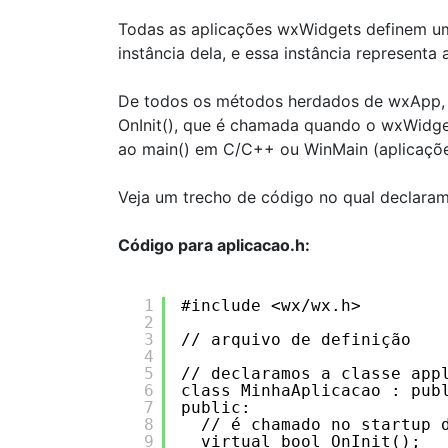
Todas as aplicações wxWidgets definem u
instância dela, e essa instância represent
De todos os métodos herdados de wxApp, 
OnInit(), que é chamada quando o wxWidget
ao main() em C/C++ ou WinMain (aplicaçõ
Veja um trecho de código no qual declara
Código para aplicacao.h:
1
#include <wx/wx.h>
2
3
// arquivo de definição
4
5
// declaramos a classe app
6
class MinhaAplicacao : pub
7
public:
8
// é chamado no startup 
9
virtual bool OnInit();