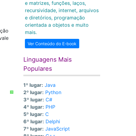
e matrizes, funções, laços,
recursividade, internet, arquivos
e diretórios, programação
orientada a objetos e muito
nção
mais.
vale
Ver Conteúdo do E-book
Linguagens Mais
Populares
1º lugar:
Java
2º lugar:
Python
?
3º lugar:
C#
4º lugar:
PHP
5º lugar:
C
6º lugar:
Delphi
7º lugar:
JavaScript