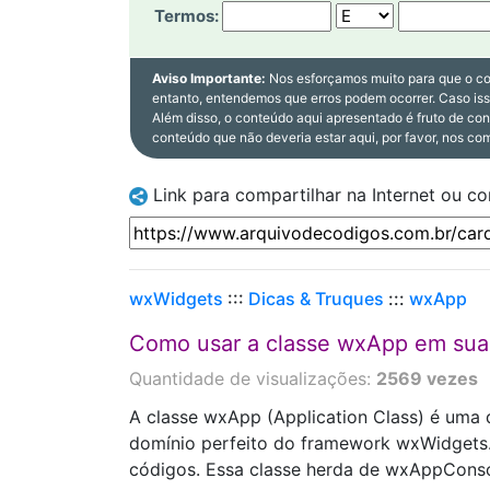
Termos:
Aviso Importante:
Nos esforçamos muito para que o co
entanto, entendemos que erros podem ocorrer. Caso is
Além disso, o conteúdo aqui apresentado é fruto de co
conteúdo que não deveria estar aqui, por favor, nos co
Link para compartilhar na Internet ou c
wxWidgets
:::
Dicas & Truques
:::
wxApp
Como usar a classe wxApp em sua
Quantidade de visualizações:
2569 vezes
A classe wxApp (Application Class) é uma 
domínio perfeito do framework wxWidgets.
códigos. Essa classe herda de wxAppConso