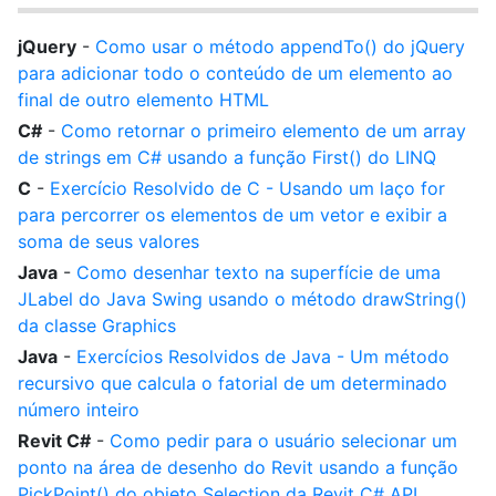
jQuery
-
Como usar o método appendTo() do jQuery
para adicionar todo o conteúdo de um elemento ao
final de outro elemento HTML
C#
-
Como retornar o primeiro elemento de um array
de strings em C# usando a função First() do LINQ
C
-
Exercício Resolvido de C - Usando um laço for
para percorrer os elementos de um vetor e exibir a
soma de seus valores
Java
-
Como desenhar texto na superfície de uma
JLabel do Java Swing usando o método drawString()
da classe Graphics
Java
-
Exercícios Resolvidos de Java - Um método
recursivo que calcula o fatorial de um determinado
número inteiro
Revit C#
-
Como pedir para o usuário selecionar um
ponto na área de desenho do Revit usando a função
PickPoint() do objeto Selection da Revit C# API