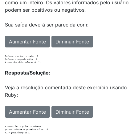
como um inteiro. Os valores informados pelo usuário
podem ser positivos ou negativos.
Sua saída deverá ser parecida com:
Aumentar Fonte
Diminuir Fonte
Informe o primeiro valor: 8

Informe o segundo valor: 3

Resposta/Solução:
Veja a resolução comentada deste exercício usando
Ruby:
Aumentar Fonte
Diminuir Fonte
# vamos ler o primeiro número

print("Informe o primeiro valor: ")

n1 = gets.chomp.to_i
