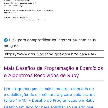
# vamos ler o segundo número

print("Informe o segundo valor: ")

n2 = gets.chomp.to_i

# agora vamos efetuar a soma dos valores informados

soma = n1 + n2

# e mostramos o resultado

Link para compartilhar na Internet ou com seus
amigos:
Mais Desafios de Programação e Exercícios
e Algoritmos Resolvidos de Ruby
Um programa que calcule e mostre a tabuada de
multiplicação de um número digitado pelo usuário
(entre 1 e 10) - Desafio de Programação em Ruby
Usando um laço for para solicitar ao usuário que