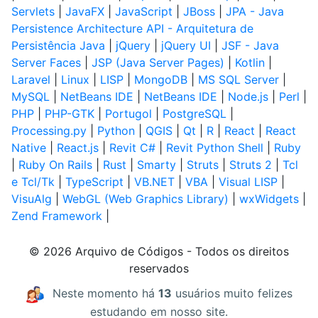
Servlets
|
JavaFX
|
JavaScript
|
JBoss
|
JPA - Java
Persistence Architecture API - Arquitetura de
Persistência Java
|
jQuery
|
jQuery UI
|
JSF - Java
Server Faces
|
JSP (Java Server Pages)
|
Kotlin
|
Laravel
|
Linux
|
LISP
|
MongoDB
|
MS SQL Server
|
MySQL
|
NetBeans IDE
|
NetBeans IDE
|
Node.js
|
Perl
|
PHP
|
PHP-GTK
|
Portugol
|
PostgreSQL
|
Processing.py
|
Python
|
QGIS
|
Qt
|
R
|
React
|
React
Native
|
React.js
|
Revit C#
|
Revit Python Shell
|
Ruby
|
Ruby On Rails
|
Rust
|
Smarty
|
Struts
|
Struts 2
|
Tcl
e Tcl/Tk
|
TypeScript
|
VB.NET
|
VBA
|
Visual LISP
|
VisuAlg
|
WebGL (Web Graphics Library)
|
wxWidgets
|
Zend Framework
|
© 2026 Arquivo de Códigos - Todos os direitos
reservados
Neste momento há
13
usuários muito felizes
estudando em nosso site.