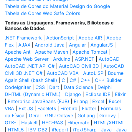
Tabela de Cores do Material Design do Google
Tabela de Cores Web Safe Colors
Todas as Linguagens, Frameworks, Biliotecas e
Bancos de Dados
.NET Framework
|
ActionScript
|
Adobe AIR
|
Adobe
Flex
|
AJAX
|
Android Java
|
Angular
|
AngularJS
|
Apache Ant
|
Apache Maven
|
Apache Tomcat
|
Apache Web Server
|
Arduino
|
ASP.NET
|
AutoCAD
|
AutoCAD .NET API C#
|
AutoCAD Civil 3D
|
AutoCAD
Civil 3D .NET C#
|
AutoCAD VBA
|
AutoLISP
|
Bourne
Again Shell (bash Shell)
|
C
|
C#
|
C++
|
C++ Builder
|
CodeIgniter
|
CSS
|
Dart
|
Data Science
|
Delphi
|
DHTML (Dynamic HTML)
|
Django
|
Eclipse IDE
|
Elixir
|
Enterprise JavaBeans (EJB)
|
Erlang
|
Excel
|
Excel
VBA
|
Ext JS
|
Facelets
|
Firebird
|
Flutter
|
Fórmulas
da Física
|
Geral
|
GNU Octave
|
GoLang
|
Groovy
|
GTK+
|
Haskell
|
HEC-RAS
|
Hibernate
|
HTML/XHTML
|
HTML5
|
IBM DB2
|
iReport
|
iTextSharp
|
Java
|
Java