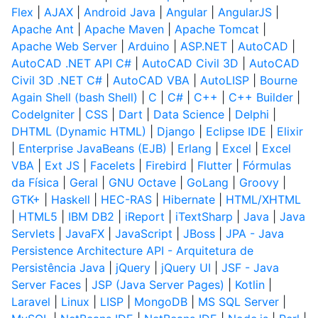
Flex
|
AJAX
|
Android Java
|
Angular
|
AngularJS
|
Apache Ant
|
Apache Maven
|
Apache Tomcat
|
Apache Web Server
|
Arduino
|
ASP.NET
|
AutoCAD
|
AutoCAD .NET API C#
|
AutoCAD Civil 3D
|
AutoCAD
Civil 3D .NET C#
|
AutoCAD VBA
|
AutoLISP
|
Bourne
Again Shell (bash Shell)
|
C
|
C#
|
C++
|
C++ Builder
|
CodeIgniter
|
CSS
|
Dart
|
Data Science
|
Delphi
|
DHTML (Dynamic HTML)
|
Django
|
Eclipse IDE
|
Elixir
|
Enterprise JavaBeans (EJB)
|
Erlang
|
Excel
|
Excel
VBA
|
Ext JS
|
Facelets
|
Firebird
|
Flutter
|
Fórmulas
da Física
|
Geral
|
GNU Octave
|
GoLang
|
Groovy
|
GTK+
|
Haskell
|
HEC-RAS
|
Hibernate
|
HTML/XHTML
|
HTML5
|
IBM DB2
|
iReport
|
iTextSharp
|
Java
|
Java
Servlets
|
JavaFX
|
JavaScript
|
JBoss
|
JPA - Java
Persistence Architecture API - Arquitetura de
Persistência Java
|
jQuery
|
jQuery UI
|
JSF - Java
Server Faces
|
JSP (Java Server Pages)
|
Kotlin
|
Laravel
|
Linux
|
LISP
|
MongoDB
|
MS SQL Server
|