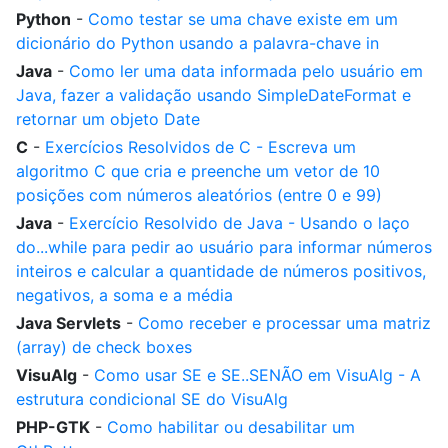
Python
-
Como testar se uma chave existe em um
dicionário do Python usando a palavra-chave in
Java
-
Como ler uma data informada pelo usuário em
Java, fazer a validação usando SimpleDateFormat e
retornar um objeto Date
C
-
Exercícios Resolvidos de C - Escreva um
algoritmo C que cria e preenche um vetor de 10
posições com números aleatórios (entre 0 e 99)
Java
-
Exercício Resolvido de Java - Usando o laço
do...while para pedir ao usuário para informar números
inteiros e calcular a quantidade de números positivos,
negativos, a soma e a média
Java Servlets
-
Como receber e processar uma matriz
(array) de check boxes
VisuAlg
-
Como usar SE e SE..SENÃO em VisuAlg - A
estrutura condicional SE do VisuAlg
PHP-GTK
-
Como habilitar ou desabilitar um