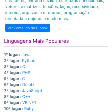
caracteres, entrada e saída, estruturas condicionais,
vetores e matrizes, funções, laços, recursividade,
internet, arquivos e diretórios, programação
orientada a objetos e muito mais.
Ver Conteúdo do E-book
Linguagens Mais Populares
1º lugar:
Java
2º lugar:
Python
3º lugar:
C#
4º lugar:
PHP
5º lugar:
C
6º lugar:
Delphi
7º lugar:
JavaScript
8º lugar:
C++
9º lugar:
VB.NET
10º lugar:
Ruby