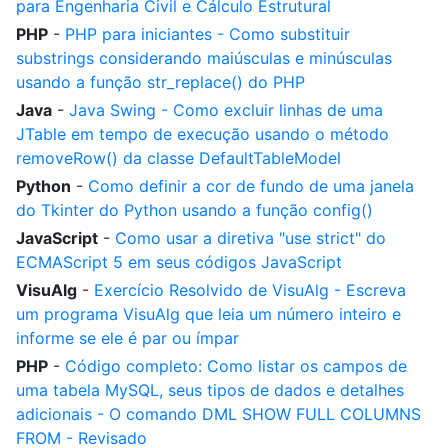
para Engenharia Civil e Cálculo Estrutural
PHP
-
PHP para iniciantes - Como substituir
substrings considerando maiúsculas e minúsculas
usando a função str_replace() do PHP
Java
-
Java Swing - Como excluir linhas de uma
JTable em tempo de execução usando o método
removeRow() da classe DefaultTableModel
Python
-
Como definir a cor de fundo de uma janela
do Tkinter do Python usando a função config()
JavaScript
-
Como usar a diretiva "use strict" do
ECMAScript 5 em seus códigos JavaScript
VisuAlg
-
Exercício Resolvido de VisuAlg - Escreva
um programa VisuAlg que leia um número inteiro e
informe se ele é par ou ímpar
PHP
-
Código completo: Como listar os campos de
uma tabela MySQL, seus tipos de dados e detalhes
adicionais - O comando DML SHOW FULL COLUMNS
FROM - Revisado