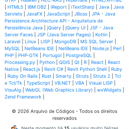
GTK+
|
Haskell
|
HEC-RAS
|
Hibernate
|
HTML/XHTML
|
HTML5
|
IBM DB2
|
iReport
|
iTextSharp
|
Java
|
Java
Servlets
|
JavaFX
|
JavaScript
|
JBoss
|
JPA - Java
Persistence Architecture API - Arquitetura de
Persistência Java
|
jQuery
|
jQuery UI
|
JSF - Java
Server Faces
|
JSP (Java Server Pages)
|
Kotlin
|
Laravel
|
Linux
|
LISP
|
MongoDB
|
MS SQL Server
|
MySQL
|
NetBeans IDE
|
NetBeans IDE
|
Node.js
|
Perl
|
PHP
|
PHP-GTK
|
Portugol
|
PostgreSQL
|
Processing.py
|
Python
|
QGIS
|
Qt
|
R
|
React
|
React
Native
|
React.js
|
Revit C#
|
Revit Python Shell
|
Ruby
|
Ruby On Rails
|
Rust
|
Smarty
|
Struts
|
Struts 2
|
Tcl
e Tcl/Tk
|
TypeScript
|
VB.NET
|
VBA
|
Visual LISP
|
VisuAlg
|
WebGL (Web Graphics Library)
|
wxWidgets
|
Zend Framework
|
© 2026 Arquivo de Códigos - Todos os direitos
reservados
Neste momento há
15
usuários muito felizes