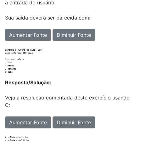
a entrada do usuário.
Sua saída deverá ser parecida com:
Aumentar Fonte
Diminuir Fonte
Informe o número de dias: 500

Você informou 500 dias

Isso equivale a:

1 anos

4 meses

2 semanas

Resposta/Solução:
Veja a resolução comentada deste exercício usando
C:
Aumentar Fonte
Diminuir Fonte
#include <stdio.h>

#include <stdlib.h>
