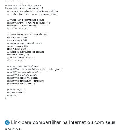
// função principal do programa

int main(int argc, char *argv[]){

  // variáveis usadas na resolução do problema

  int total_dias, anos, meses, semanas, dias;

  // vamos ler a quantidade e dias

  printf("Informe o número de dias: ");

  scanf("%d", &total_dias);

  dias = total_dias;

  // vamos obter a quantidade de anos

  anos = dias / 365;

  dias = dias % 365;

  // agora a quantidade de meses

  meses = dias / 30;

  dias = dias % 30;

  // agora a quantidade de semanas

  semanas = dias / 7;

  // e finalmente os dias

  dias = dias % 7;

  // e mostramos os resultados

  printf("Você informou %d dias\n\n", total_dias);

  printf("Isso equivale a:\n");

  printf("%d anos\n", anos);

  printf("%d meses\n", meses);

  printf("%d semanas\n", semanas);

  printf("%d dias", dias);

  printf("\n\n");

  system("PAUSE");

  return 0;

Link para compartilhar na Internet ou com seus
amigos: