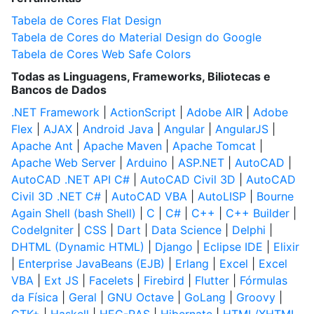
Tabela de Cores Flat Design
Tabela de Cores do Material Design do Google
Tabela de Cores Web Safe Colors
Todas as Linguagens, Frameworks, Biliotecas e
Bancos de Dados
.NET Framework
|
ActionScript
|
Adobe AIR
|
Adobe
Flex
|
AJAX
|
Android Java
|
Angular
|
AngularJS
|
Apache Ant
|
Apache Maven
|
Apache Tomcat
|
Apache Web Server
|
Arduino
|
ASP.NET
|
AutoCAD
|
AutoCAD .NET API C#
|
AutoCAD Civil 3D
|
AutoCAD
Civil 3D .NET C#
|
AutoCAD VBA
|
AutoLISP
|
Bourne
Again Shell (bash Shell)
|
C
|
C#
|
C++
|
C++ Builder
|
CodeIgniter
|
CSS
|
Dart
|
Data Science
|
Delphi
|
DHTML (Dynamic HTML)
|
Django
|
Eclipse IDE
|
Elixir
|
Enterprise JavaBeans (EJB)
|
Erlang
|
Excel
|
Excel
VBA
|
Ext JS
|
Facelets
|
Firebird
|
Flutter
|
Fórmulas
da Física
|
Geral
|
GNU Octave
|
GoLang
|
Groovy
|