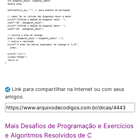
  int diagonal_maior, diagonal_menor;

  double area;

  setlocale(LC_ALL,""); // para acentos do português

  // vamos ler os valores das diagonais maior e menor

  printf("Informe a medida da diagonal maior: ");

  scanf("%d", &diagonal_maior);

  printf("Informe a medida da diagonal menor: ");

  scanf("%d", &diagonal_menor);

  // calcula a area do losango

  area = (diagonal_maior * diagonal_menor) / 2;

  // mostra o resultado

  printf("A área (em metros quadrados) do losango é: %.2f", 

    area);

  printf("\n\n");

  system("PAUSE");	

  return 0;

Link para compartilhar na Internet ou com seus
amigos:
Mais Desafios de Programação e Exercícios
e Algoritmos Resolvidos de C