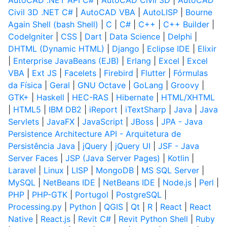
AutoCAD .NET API C#
|
AutoCAD Civil 3D
|
AutoCAD
Civil 3D .NET C#
|
AutoCAD VBA
|
AutoLISP
|
Bourne
Again Shell (bash Shell)
|
C
|
C#
|
C++
|
C++ Builder
|
CodeIgniter
|
CSS
|
Dart
|
Data Science
|
Delphi
|
DHTML (Dynamic HTML)
|
Django
|
Eclipse IDE
|
Elixir
|
Enterprise JavaBeans (EJB)
|
Erlang
|
Excel
|
Excel
VBA
|
Ext JS
|
Facelets
|
Firebird
|
Flutter
|
Fórmulas
da Física
|
Geral
|
GNU Octave
|
GoLang
|
Groovy
|
GTK+
|
Haskell
|
HEC-RAS
|
Hibernate
|
HTML/XHTML
|
HTML5
|
IBM DB2
|
iReport
|
iTextSharp
|
Java
|
Java
Servlets
|
JavaFX
|
JavaScript
|
JBoss
|
JPA - Java
Persistence Architecture API - Arquitetura de
Persistência Java
|
jQuery
|
jQuery UI
|
JSF - Java
Server Faces
|
JSP (Java Server Pages)
|
Kotlin
|
Laravel
|
Linux
|
LISP
|
MongoDB
|
MS SQL Server
|
MySQL
|
NetBeans IDE
|
NetBeans IDE
|
Node.js
|
Perl
|
PHP
|
PHP-GTK
|
Portugol
|
PostgreSQL
|
Processing.py
|
Python
|
QGIS
|
Qt
|
R
|
React
|
React
Native
|
React.js
|
Revit C#
|
Revit Python Shell
|
Ruby