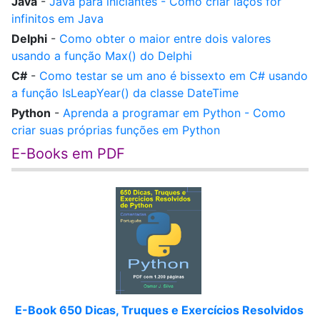
Java
-
Java para iniciantes - Como criar laços for
infinitos em Java
Delphi
-
Como obter o maior entre dois valores
usando a função Max() do Delphi
C#
-
Como testar se um ano é bissexto em C# usando
a função IsLeapYear() da classe DateTime
Python
-
Aprenda a programar em Python - Como
criar suas próprias funções em Python
E-Books em PDF
E-Book 650 Dicas, Truques e Exercícios Resolvidos