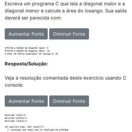
Escreva um programa C que leia a diagonal maior e a
diagonal menor e calcule a área do losango. Sua saída
deverá ser parecida com:
Aumentar Fonte
Diminuir Fonte
Informe a medida da diagonal maior: 5

Informe a medida da diagonal menor: 10

Resposta/Solução:
Veja a resolução comentada deste exercício usando C
console:
Aumentar Fonte
Diminuir Fonte
#include <stdio.h>

#include <stdlib.h>

#include <locale.h>

int main(int argc, char *argv[]){

  // variáveis que vamos usar na resolução do problema
