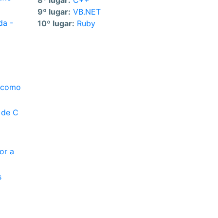
8º lugar:
C++
9º lugar:
VB.NET
da -
10º lugar:
Ruby
s como
 de C
or a
s