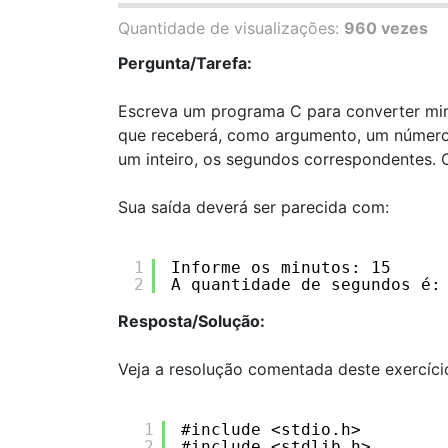
Quantidade de visualizações:
960 vezes
Pergunta/Tarefa:
Escreva um programa C para converter min
que receberá, como argumento, um número 
um inteiro, os segundos correspondentes. 
Sua saída deverá ser parecida com:
1
Informe os minutos: 15
2
A quantidade de segundos é:
Resposta/Solução:
Veja a resolução comentada deste exercíci
1
#include <stdio.h>
2
#include <stdlib.h>