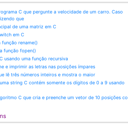
programa C que pergunte a velocidade de um carro. Caso
izendo que
cipal de uma matriz em C
switch em C
 função rename()
a função fopen()
C usando uma função recursiva
e e imprimir as letras nas posições ímpares
e lê três números inteiros e mostra o maior
 uma string C contém somente os dígitos de 0 a 9 usando
lgoritmo C que cria e preenche um vetor de 10 posições c
ens