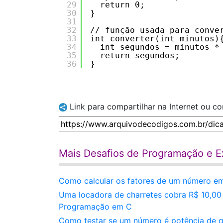
29
return 0;
30
}
31
32
// função usada para conve
33
int converter(int minutos)
34
int segundos = minutos *
35
return segundos;
36
}
Link para compartilhar na Internet ou c
Mais Desafios de Programação e Ex
Como calcular os fatores de um número em
Uma locadora de charretes cobra R$ 10,00 
Programação em C
Como testar se um número é potência de q