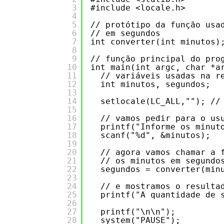
3
#include <locale.h>
4
5
// protótipo da função usa
6
// em segundos
7
int converter(int minutos)
8
9
// função principal do pro
10
int main(int argc, char *a
11
// variáveis usadas na r
12
int minutos, segundos;
13
14
setlocale(LC_ALL,""); //
15
16
// vamos pedir para o us
17
printf("Informe os minut
18
scanf("%d", &minutos);
19
20
// agora vamos chamar a 
21
// os minutos em segundo
22
segundos = converter(min
23
24
// e mostramos o resulta
25
printf("A quantidade de 
26
27
printf("\n\n");
28
system("PAUSE");  