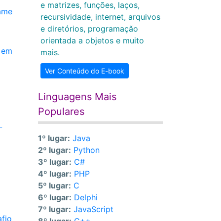
e matrizes, funções, laços,
xame
recursividade, internet, arquivos
e diretórios, programação
orientada a objetos e muito
e em
mais.
Ver Conteúdo do E-book
Linguagens Mais
Populares
-
1º lugar:
Java
2º lugar:
Python
3º lugar:
C#
4º lugar:
PHP
5º lugar:
C
6º lugar:
Delphi
7º lugar:
JavaScript
fio