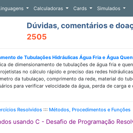
Linguagens
Calculadoras
Cards
Simulados
Dúvidas, comentários e doa
2505
amento de Tubulações Hidráulicas Água Fria e Água Que
ica de dimensionamento de tubulações de água fria e que
projetistas no cálculo rápido e preciso das redes hidráulic
etro da tubulaçao, comprimento da rede, material do tubo e
sários para verificar velocidade da água, perda de carga
ercícios Resolvidos
:::
Métodos, Procedimentos e Funções
dos usando C - Desafio de Programação Resol