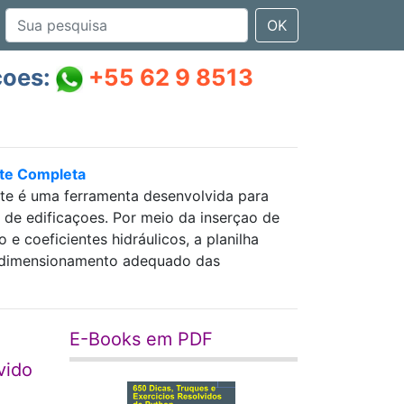
OK
çoes:
+55 62 9 8513
nte Completa
nte é uma ferramenta desenvolvida para
as de edificaçoes. Por meio da inserçao de
 coeficientes hidráulicos, a planilha
 e dimensionamento adequado das
E-Books em PDF
vido