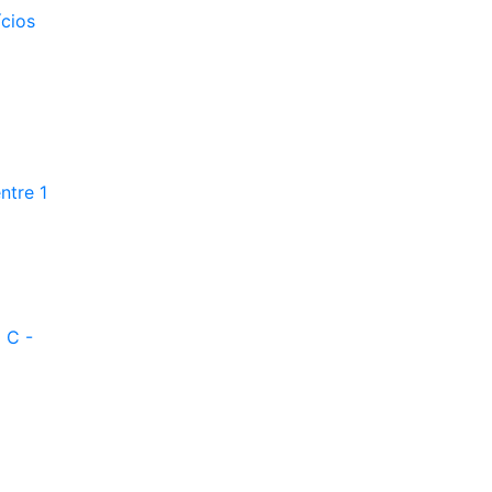
ícios
ntre 1
 C -