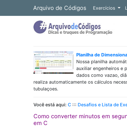
Arquivo de Códigos
Exercícios
Planilha de Dimension
Nossa planilha automát
auxiliar engenheiros e 
dados como vazao, diâm
realiza automaticamente os cálculos neces
tubulaçoes.
Você está aqui:
C
:::
Desafios e Lista de Ex
Como converter minutos em segun
em C