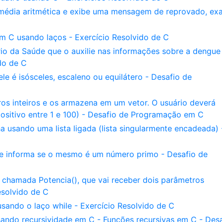
 média aritmética e exibe uma mensagem de reprovado, e
 C usando laços - Exercício Resolvido de C
io da Saúde que o auxilie nas informações sobre a dengu
ido de C
ele é isósceles, escaleno ou equilátero - Desafio de
s inteiros e os armazena em um vetor. O usuário deverá
ositivo entre 1 e 100) - Desafio de Programação em C
 usando uma lista ligada (lista singularmente encadeada) 
 e informa se o mesmo é um número primo - Desafio de
hamada Potencia(), que vai receber dois parâmetros
esolvido de C
ando o laço while - Exercício Resolvido de C
ando recursividade em C - Funções recursivas em C - Desa