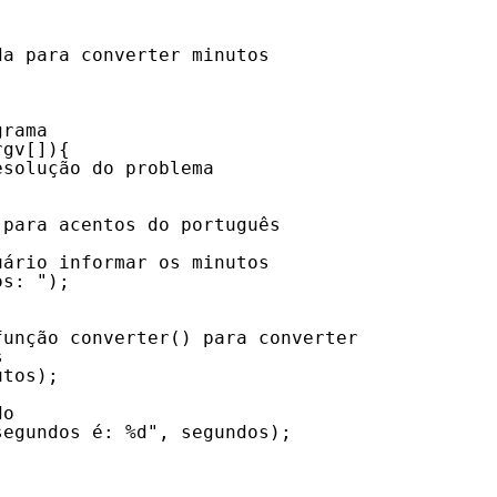
da para converter minutos
;
grama
rgv[]){
esolução do problema
 para acentos do português
uário informar os minutos
os: ");
função converter() para converter
s
utos);
do
segundos é: %d", segundos);