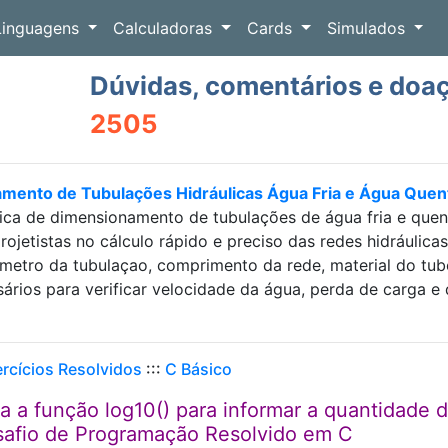
Linguagens
Calculadoras
Cards
Simulados
Dúvidas, comentários e doa
2505
amento de Tubulações Hidráulicas Água Fria e Água Que
ica de dimensionamento de tubulações de água fria e que
projetistas no cálculo rápido e preciso das redes hidráulic
etro da tubulaçao, comprimento da rede, material do tubo e
sários para verificar velocidade da água, perda de carga
ercícios Resolvidos
:::
C Básico
a função log10() para informar a quantidade 
esafio de Programação Resolvido em C