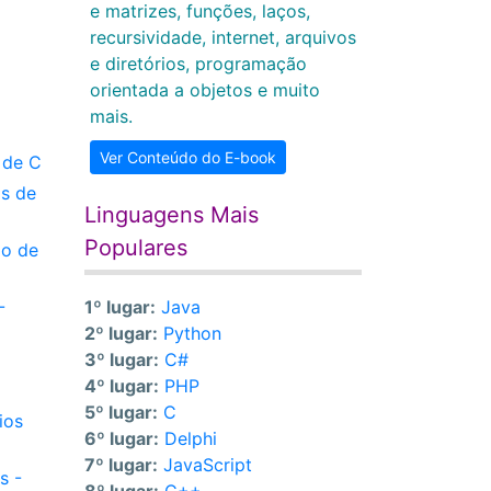
e matrizes, funções, laços,
recursividade, internet, arquivos
e diretórios, programação
orientada a objetos e muito
mais.
Ver Conteúdo do E-book
 de C
os de
Linguagens Mais
Populares
io de
-
1º lugar:
Java
2º lugar:
Python
3º lugar:
C#
4º lugar:
PHP
5º lugar:
C
ios
6º lugar:
Delphi
7º lugar:
JavaScript
s -