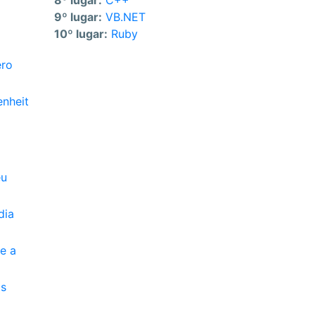
8º lugar:
C++
9º lugar:
VB.NET
10º lugar:
Ruby
ero
enheit
eu
dia
e a
os