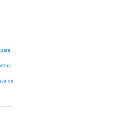
 para
ontos
ssa da