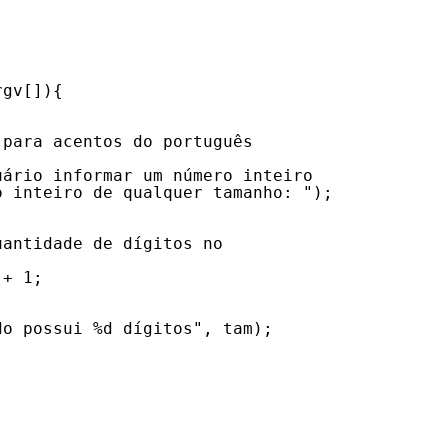
rgv[]){
 para acentos do português
uário informar um número inteiro
o inteiro de qualquer tamanho: ");
uantidade de dígitos no
 + 1;
do possui %d dígitos", tam);