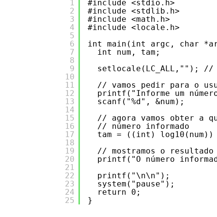
1
#include <stdio.h>
2
#include <stdlib.h>
3
#include <math.h>
4
#include <locale.h>   
5
6
int main(int argc, char *a
7
int num, tam;
8
9
setlocale(LC_ALL,""); //
10
11
// vamos pedir para o us
12
printf("Informe um númer
13
scanf("%d", &num);
14
15
// agora vamos obter a q
16
// número informado
17
tam = ((int) log10(num))
18
19
// mostramos o resultado
20
printf("O número informa
21
22
printf("\n\n");
23
system("pause");
24
return 0;
25
}