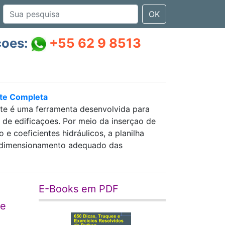
OK
çoes:
+55 62 9 8513
nte Completa
nte é uma ferramenta desenvolvida para
as de edificaçoes. Por meio da inserçao de
 coeficientes hidráulicos, a planilha
 e dimensionamento adequado das
E-Books em PDF
de