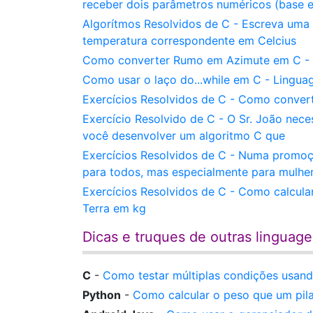
receber dois parâmetros numéricos (base 
Algorítmos Resolvidos de C - Escreva uma 
temperatura correspondente em Celcius
Como converter Rumo em Azimute em C - C 
Como usar o laço do...while em C - Linguag
Exercícios Resolvidos de C - Como convert
Exercício Resolvido de C - O Sr. João nec
você desenvolver um algoritmo C que
Exercícios Resolvidos de C - Numa promoçã
para todos, mas especialmente para mulhe
Exercícios Resolvidos de C - Como calcul
Terra em kg
Dicas e truques de outras linguag
C
-
Como testar múltiplas condições usando 
Python
-
Como calcular o peso que um pila