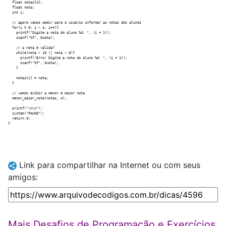
  float notas[4];

  float nota;

  int i;

  // agora vamos pedir para o usuário informar as notas dos alunos

  for(i = 0; i < 4; i++){

    printf("Digite a nota do aluno %d: ", (i + 1));

    scanf("%f", &nota);

    // a nota é válida?

    while(nota > 10 || nota < 0){

      printf("Erro! Digite a nota do aluno %d: ", (i + 1));

      scanf("%f", &nota);

    }

    notas[i] = nota;

  }

  // vamos exibir a menor e maior nota

  menor_maior_nota(notas, 4);

  printf("\n\n");

  system("PAUSE");	

  return 0;

Link para compartilhar na Internet ou com seus
amigos:
Mais Desafios de Programação e Exercícios