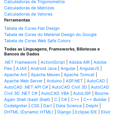
Calculadoras de Trigonometria
Calculadoras de Matrizes
Calculadoras de Vetores
Ferramentas
Tabela de Cores Flat Design
Tabela de Cores do Material Design do Google
Tabela de Cores Web Safe Colors
Todas as Linguagens, Frameworks, Biliotecas e
Bancos de Dados
.NET Framework
|
ActionScript
|
Adobe AIR
|
Adobe
Flex
|
AJAX
|
Android Java
|
Angular
|
AngularJS
|
Apache Ant
|
Apache Maven
|
Apache Tomcat
|
Apache Web Server
|
Arduino
|
ASP.NET
|
AutoCAD
|
AutoCAD .NET API C#
|
AutoCAD Civil 3D
|
AutoCAD
Civil 3D .NET C#
|
AutoCAD VBA
|
AutoLISP
|
Bourne
Again Shell (bash Shell)
|
C
|
C#
|
C++
|
C++ Builder
|
CodeIgniter
|
CSS
|
Dart
|
Data Science
|
Delphi
|
DHTML (Dynamic HTML)
|
Django
|
Eclipse IDE
|
Elixir