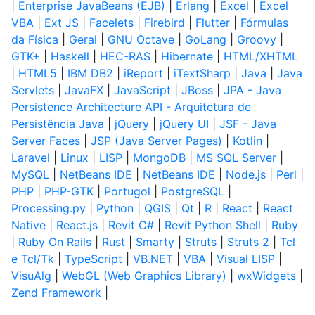
|
Enterprise JavaBeans (EJB)
|
Erlang
|
Excel
|
Excel
VBA
|
Ext JS
|
Facelets
|
Firebird
|
Flutter
|
Fórmulas
da Física
|
Geral
|
GNU Octave
|
GoLang
|
Groovy
|
GTK+
|
Haskell
|
HEC-RAS
|
Hibernate
|
HTML/XHTML
|
HTML5
|
IBM DB2
|
iReport
|
iTextSharp
|
Java
|
Java
Servlets
|
JavaFX
|
JavaScript
|
JBoss
|
JPA - Java
Persistence Architecture API - Arquitetura de
Persistência Java
|
jQuery
|
jQuery UI
|
JSF - Java
Server Faces
|
JSP (Java Server Pages)
|
Kotlin
|
Laravel
|
Linux
|
LISP
|
MongoDB
|
MS SQL Server
|
MySQL
|
NetBeans IDE
|
NetBeans IDE
|
Node.js
|
Perl
|
PHP
|
PHP-GTK
|
Portugol
|
PostgreSQL
|
Processing.py
|
Python
|
QGIS
|
Qt
|
R
|
React
|
React
Native
|
React.js
|
Revit C#
|
Revit Python Shell
|
Ruby
|
Ruby On Rails
|
Rust
|
Smarty
|
Struts
|
Struts 2
|
Tcl
e Tcl/Tk
|
TypeScript
|
VB.NET
|
VBA
|
Visual LISP
|
VisuAlg
|
WebGL (Web Graphics Library)
|
wxWidgets
|
Zend Framework
|