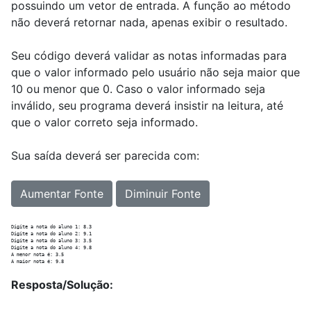
possuindo um vetor de entrada. A função ao método
não deverá retornar nada, apenas exibir o resultado.
Seu código deverá validar as notas informadas para
que o valor informado pelo usuário não seja maior que
10 ou menor que 0. Caso o valor informado seja
inválido, seu programa deverá insistir na leitura, até
que o valor correto seja informado.
Sua saída deverá ser parecida com:
Aumentar Fonte
Diminuir Fonte
Digite a nota do aluno 1: 8.3

Digite a nota do aluno 2: 9.1

Digite a nota do aluno 3: 3.5

Digite a nota do aluno 4: 9.8

A menor nota é: 3.5

Resposta/Solução: