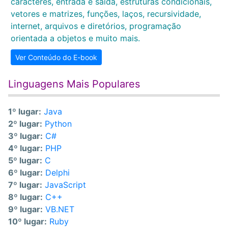
caracteres, entrada e saída, estruturas condicionais,
vetores e matrizes, funções, laços, recursividade,
internet, arquivos e diretórios, programação
orientada a objetos e muito mais.
Ver Conteúdo do E-book
Linguagens Mais Populares
1º lugar:
Java
2º lugar:
Python
3º lugar:
C#
4º lugar:
PHP
5º lugar:
C
6º lugar:
Delphi
7º lugar:
JavaScript
8º lugar:
C++
9º lugar:
VB.NET
10º lugar:
Ruby