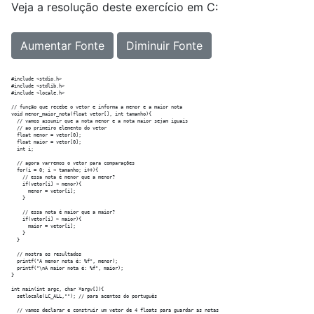
Veja a resolução deste exercício em C:
Aumentar Fonte
Diminuir Fonte
#include <stdio.h>

#include <stdlib.h>

#include <locale.h>

// função que recebe o vetor e informa a menor e a maior nota

void menor_maior_nota(float vetor[], int tamanho){

  // vamos assumir que a nota menor e a nota maior sejam iguais

  // ao primeiro elemento do vetor

  float menor = vetor[0];

  float maior = vetor[0];

  int i;

  // agora varremos o vetor para comparações

  for(i = 0; i < tamanho; i++){

    // essa nota é menor que a menor?

    if(vetor[i] < menor){

      menor = vetor[i];

    }

    // essa nota é maior que a maior?

    if(vetor[i] > maior){

      maior = vetor[i];

    }

  }

  // mostra os resultados

  printf("A menor nota é: %f", menor);

  printf("\nA maior nota é: %f", maior);

}

int main(int argc, char *argv[]){

  setlocale(LC_ALL,""); // para acentos do português

  // vamos declarar e construir um vetor de 4 floats para guardar as notas
