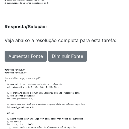
A soma dos valores positivos é: 51

Resposta/Solução:
Veja abaixo a resolução completa para esta tarefa:
Aumentar Fonte
Diminuir Fonte
#include <stdio.h>

#include <stdlib.h>

int main(int argc, char *argv[])

{

  // uma matriz de inteiros contendo sete elementos

  int valores[] = {-3, 9, 12, -34, -2, 20, 10};

  // o primeiro passo é criar uma variável que vai receber a soma

  // dos valores positivos

  int soma_positivos = 0;

  // agora uma variável para receber a quantidade de valores negativos

  int quant_negativos = 0;

  int i;

  // agora vamos usar uma laço for para percorrer todos os elementos

  // da matriz

  for(i = 0; i < 7; i++){

    // vamos verificar se o valor do elemento atual é negativo
