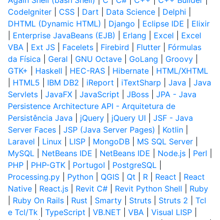
Again Shell (bash Shell)
|
C
|
C#
|
C++
|
C++ Builder
|
CodeIgniter
|
CSS
|
Dart
|
Data Science
|
Delphi
|
DHTML (Dynamic HTML)
|
Django
|
Eclipse IDE
|
Elixir
|
Enterprise JavaBeans (EJB)
|
Erlang
|
Excel
|
Excel
VBA
|
Ext JS
|
Facelets
|
Firebird
|
Flutter
|
Fórmulas
da Física
|
Geral
|
GNU Octave
|
GoLang
|
Groovy
|
GTK+
|
Haskell
|
HEC-RAS
|
Hibernate
|
HTML/XHTML
|
HTML5
|
IBM DB2
|
iReport
|
iTextSharp
|
Java
|
Java
Servlets
|
JavaFX
|
JavaScript
|
JBoss
|
JPA - Java
Persistence Architecture API - Arquitetura de
Persistência Java
|
jQuery
|
jQuery UI
|
JSF - Java
Server Faces
|
JSP (Java Server Pages)
|
Kotlin
|
Laravel
|
Linux
|
LISP
|
MongoDB
|
MS SQL Server
|
MySQL
|
NetBeans IDE
|
NetBeans IDE
|
Node.js
|
Perl
|
PHP
|
PHP-GTK
|
Portugol
|
PostgreSQL
|
Processing.py
|
Python
|
QGIS
|
Qt
|
R
|
React
|
React
Native
|
React.js
|
Revit C#
|
Revit Python Shell
|
Ruby
|
Ruby On Rails
|
Rust
|
Smarty
|
Struts
|
Struts 2
|
Tcl
e Tcl/Tk
|
TypeScript
|
VB.NET
|
VBA
|
Visual LISP
|