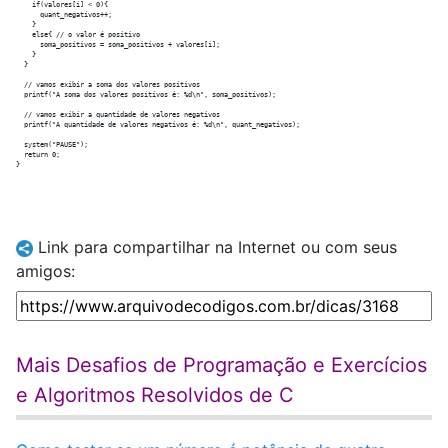
    if(valores[i] < 0){

      quant_negativos++;  

    }

    else{ // o valor é positivo

      soma_positivos = soma_positivos + valores[i]; 

    }

  }

  // vamos exibir a soma dos valores positivos

  printf("A soma dos valores positivos é: %d\n", soma_positivos);

  // vamos exibir a quantidade de valores negativos

  printf("A quantidade de valores negativos é: %d\n", quant_negativos);

  system("PAUSE");	

  return 0;

Link para compartilhar na Internet ou com seus
amigos:
Mais Desafios de Programação e Exercícios
e Algoritmos Resolvidos de C