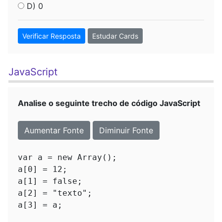
D) 0
Verificar Resposta
Estudar Cards
JavaScript
Analise o seguinte trecho de código JavaScript
Aumentar Fonte
Diminuir Fonte
var a = new Array();

a[0] = 12;

a[1] = false;

a[2] = "texto";
