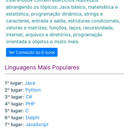
Este e-book contém exercícios resolvidos
abrangendo os tópicos: Java básico, matemática e
estatística, programação dinâmica, strings e
caracteres, entrada e saída, estruturas condicionais,
vetores e matrizes, funções, laços, recursividade,
internet, arquivos e diretórios, programação
orientada a objetos e muito mais.
Ver Conteúdo do E-book
Linguagens Mais Populares
1º lugar:
Java
2º lugar:
Python
3º lugar:
C#
4º lugar:
PHP
5º lugar:
C
6º lugar:
Delphi
7º lugar:
JavaScript