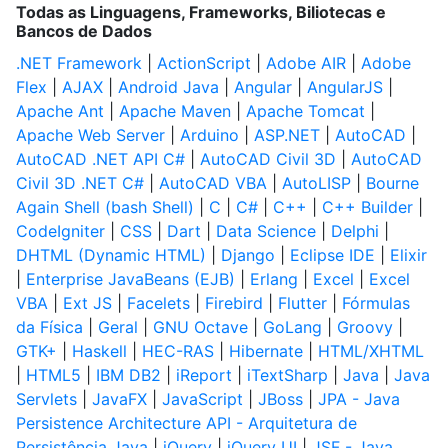
Todas as Linguagens, Frameworks, Biliotecas e
Bancos de Dados
.NET Framework
|
ActionScript
|
Adobe AIR
|
Adobe
Flex
|
AJAX
|
Android Java
|
Angular
|
AngularJS
|
Apache Ant
|
Apache Maven
|
Apache Tomcat
|
Apache Web Server
|
Arduino
|
ASP.NET
|
AutoCAD
|
AutoCAD .NET API C#
|
AutoCAD Civil 3D
|
AutoCAD
Civil 3D .NET C#
|
AutoCAD VBA
|
AutoLISP
|
Bourne
Again Shell (bash Shell)
|
C
|
C#
|
C++
|
C++ Builder
|
CodeIgniter
|
CSS
|
Dart
|
Data Science
|
Delphi
|
DHTML (Dynamic HTML)
|
Django
|
Eclipse IDE
|
Elixir
|
Enterprise JavaBeans (EJB)
|
Erlang
|
Excel
|
Excel
VBA
|
Ext JS
|
Facelets
|
Firebird
|
Flutter
|
Fórmulas
da Física
|
Geral
|
GNU Octave
|
GoLang
|
Groovy
|
GTK+
|
Haskell
|
HEC-RAS
|
Hibernate
|
HTML/XHTML
|
HTML5
|
IBM DB2
|
iReport
|
iTextSharp
|
Java
|
Java
Servlets
|
JavaFX
|
JavaScript
|
JBoss
|
JPA - Java
Persistence Architecture API - Arquitetura de
Persistência Java
|
jQuery
|
jQuery UI
|
JSF - Java