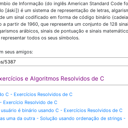
mbio de Informação (do inglês American Standard Code fo
do [áski]) é um sistema de representação de letras, algaris
 de um sinal codificado em forma de código binário (cadei
o a partir de 1960, que representa um conjunto de 128 sina
algarismos arábicos, sinais de pontuação e sinais matemátic
ra representar todos os seus símbolos.
om seus amigos:
ercícios e Algoritmos Resolvidos de C
o C - Exercícios Resolvidos de C
 Exercício Resolvido de C
suário é binário usando C - Exercícios Resolvidos de C
as uma da outra - Solução usando ordenação de strings -