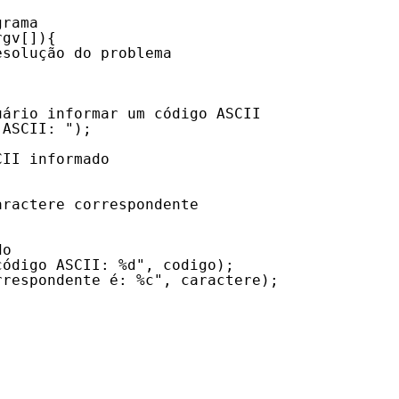
grama
rgv[]){
esolução do problema
uário informar um código ASCII
 ASCII: ");
CII informado
aractere correspondente
;
do
código ASCII: %d", codigo);
rrespondente é: %c", caractere);