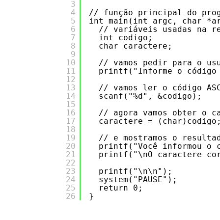
3
4
// função principal do pro
5
int main(int argc, char *a
6
// variáveis usadas na r
7
int codigo;
8
char caractere;
9
10
// vamos pedir para o us
11
printf("Informe o código
12
13
// vamos ler o código AS
14
scanf("%d", &codigo);
15
16
// agora vamos obter o c
17
caractere = (char)codigo
18
19
// e mostramos o resulta
20
printf("Você informou o 
21
printf("\nO caractere co
22
23
printf("\n\n");
24
system("PAUSE");
25
return 0;
26
}