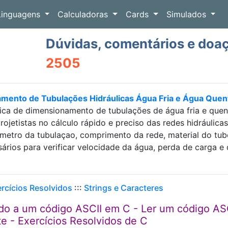
Linguagens
Calculadoras
Cards
Simulados
Dúvidas, comentários e doa
2505
amento de Tubulações Hidráulicas Água Fria e Água Que
ica de dimensionamento de tubulações de água fria e que
projetistas no cálculo rápido e preciso das redes hidráulic
etro da tubulaçao, comprimento da rede, material do tubo e
sários para verificar velocidade da água, perda de carga
ercícios Resolvidos
:::
Strings e Caracteres
do a um código ASCII em C - Ler um código AS
e - Exercícios Resolvidos de C