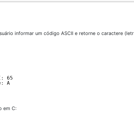
ário informar um código ASCII e retorne o caractere (letr
I: 65
é: A
o em C: