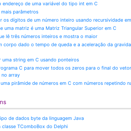
o endereço de uma variável do tipo int em C
 mais parâmetros
ar os dígitos de um número inteiro usando recursividade e
se uma matriz é uma Matriz Triangular Superior em C
e lê três números inteiros e mostra o maior
 um corpo dado o tempo de queda e a aceleração da gravid
r uma string em C usando ponteiros
rograma C para mover todos os zeros para o final do veto
 no array
r uma pirâmide de números em C com números repetindo n
ens
 tipo de dados byte da linguagem Java
a classe TComboBox do Delphi