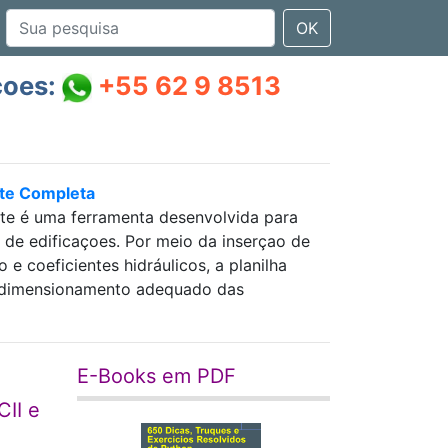
OK
çoes:
+55 62 9 8513
nte Completa
nte é uma ferramenta desenvolvida para
as de edificaçoes. Por meio da inserçao de
 coeficientes hidráulicos, a planilha
 e dimensionamento adequado das
E-Books em PDF
CII e