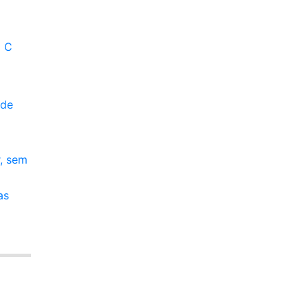
m C
ade
r, sem
as