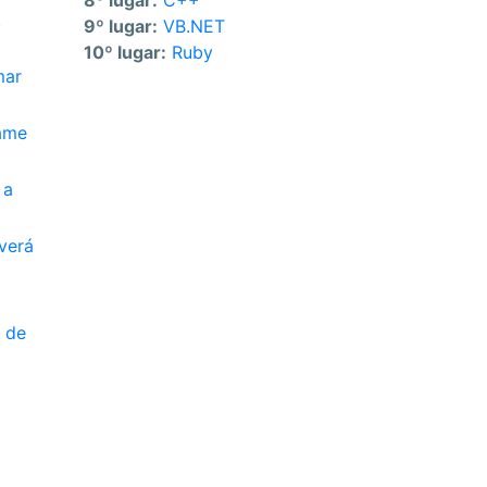
8º lugar:
C++
.
9º lugar:
VB.NET
10º lugar:
Ruby
mar
xame
 a
verá
o de