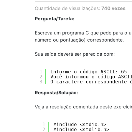
Quantidade de visualizações:
740 vezes
Pergunta/Tarefa:
Escreva um programa C que pede para o usu
número ou pontuação) correspondente.
Sua saída deverá ser parecida com:
1
Informe o código ASCII: 65
2
Você informou o código ASCI
3
O caractere correspondente 
Resposta/Solução:
Veja a resolução comentada deste exercíci
1
#include <stdio.h>
2
#include <stdlib.h>