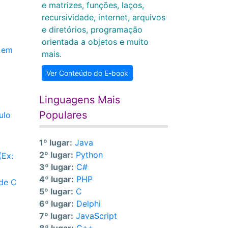
e matrizes, funções, laços,
recursividade, internet, arquivos
e diretórios, programação
orientada a objetos e muito
e em
mais.
Ver Conteúdo do E-book
Linguagens Mais
Populares
ulo
1º lugar:
Java
2º lugar:
Python
(Ex:
3º lugar:
C#
4º lugar:
PHP
 de C
5º lugar:
C
6º lugar:
Delphi
7º lugar:
JavaScript