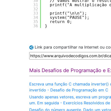
30
// vamos mostrar o resul
31
printf("A multiplicação 
32
33
printf("\n\n");
34
system("PAUSE");  
35
return 0;
36
}
Link para compartilhar na Internet ou c
Mais Desafios de Programação e Ex
Escreva uma função C chamada inverter() 
invertido - Desafio de Programação em C
Usando apenas vetores, escreva um program
um. Em seguida - Exercícios Resolvidos de
Desafio do número ausente. Dado um vetor d