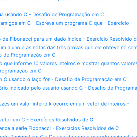
ua usando C - Desafio de Programação em C
 amigos em C - Escreva um programa C que - Exercício
de Fibonacci para um dado índice - Exercício Resolvido 
um aluno e as notas das três provas que ele obteve no sem
fio de Programação em C
o que informe 10 valores inteiros e mostrar quantos valore
 Programação em C
m C usando o laço for - Desafio de Programação em C
ório indicado pelo usuário usando C - Desafio de Program
es um valor inteiro k ocorre em um vetor de inteiros -
etor em C - Exercícios Resolvidos de C
ce a série Fibonacci - Exercícios Resolvidos de C
odo Racional em C - De acordo com o método racional, a