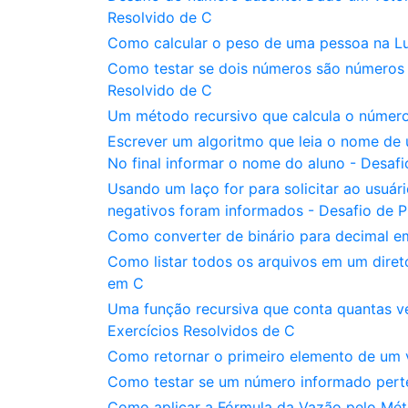
Resolvido de C
Como calcular o peso de uma pessoa na L
Como testar se dois números são números
Resolvido de C
Um método recursivo que calcula o número 
Escrever um algoritmo que leia o nome de 
No final informar o nome do aluno - Desa
Usando um laço for para solicitar ao usuári
negativos foram informados - Desafio de
Como converter de binário para decimal e
Como listar todos os arquivos em um diret
em C
Uma função recursiva que conta quantas vez
Exercícios Resolvidos de C
Como retornar o primeiro elemento de um v
Como testar se um número informado perten
Como aplicar a Fórmula da Vazão pelo Mét