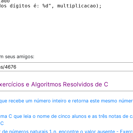
tado
dos dígitos é: %d", multiplicacao);
om seus amigos:
ercícios e Algoritmos Resolvidos de C
que recebe um número inteiro e retorna este mesmo núme
a C que leia o nome de cinco alunos e as três notas de 
 C
e números naturais 1..n, encontre o valor ausente - Exerc