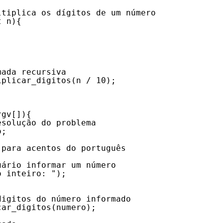
ltiplica os dígitos de um número
t n){
mada recursiva
iplicar_digitos(n / 10);
rgv[]){
esolução do problema
o;
 para acentos do português
uário informar um número
o inteiro: ");
digitos do número informado
car_digitos(numero);