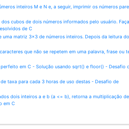
eros inteiros M e N e, a seguir, imprimir os números pare
 dos cubos de dois números informados pelo usuário. Faça
Resolvidos de C
 uma matriz 3x3 de números inteiros. Depois da leitura d
aracteres que não se repetem em uma palavra, frase ou t
rfeito em C - Solução usando sqrt() e floor() - Desafio 
de taxa para cada 3 horas de uso destas - Desafio de
s dois inteiros a e b (a <= b), retorna a multiplicação d
ão em C