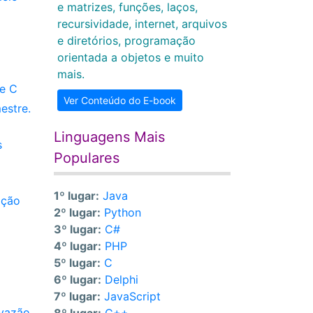
e matrizes, funções, laços,
recursividade, internet, arquivos
e diretórios, programação
orientada a objetos e muito
mais.
de C
Ver Conteúdo do E-book
estre.
Linguagens Mais
s
Populares
1º lugar:
Java
ação
2º lugar:
Python
3º lugar:
C#
4º lugar:
PHP
5º lugar:
C
6º lugar:
Delphi
7º lugar:
JavaScript
 vazão