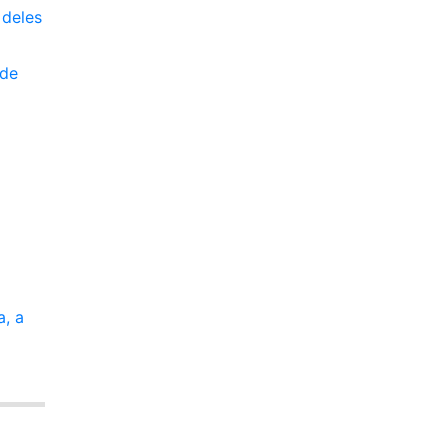
 deles
ade
, a