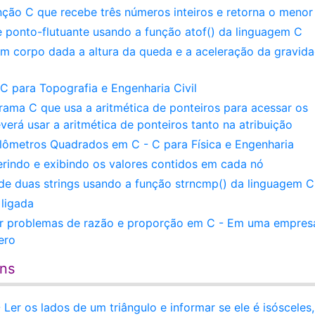
nção C que recebe três números inteiros e retorna o menor
 ponto-flutuante usando a função atof() da linguagem C
m corpo dada a altura da queda e a aceleração da gravid
para Topografia e Engenharia Civil
rama C que usa a aritmética de ponteiros para acessar os
verá usar a aritmética de ponteiros tanto na atribuição
ômetros Quadrados em C - C para Física e Engenharia
serindo e exibindo os valores contidos em cada nó
de duas strings usando a função strncmp() da linguagem C
ligada
er problemas de razão e proporção em C - Em uma empresa
ero
ens
Ler os lados de um triângulo e informar se ele é isósceles,