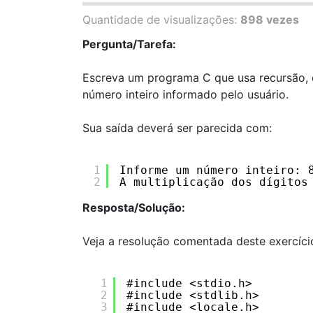
Quantidade de visualizações:
898 vezes
Pergunta/Tarefa:
Escreva um programa C que usa recursão, o
número inteiro informado pelo usuário.
Sua saída deverá ser parecida com:
1
Informe um número inteiro: 
2
A multiplicação dos dígitos
Resposta/Solução:
Veja a resolução comentada deste exercíci
1
#include <stdio.h>
2
#include <stdlib.h>
3
#include <locale.h>