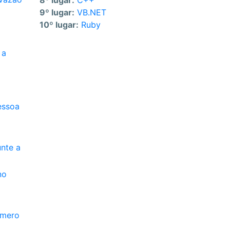
8º lugar:
C++
9º lugar:
VB.NET
10º lugar:
Ruby
 a
essoa
unte a
no
úmero