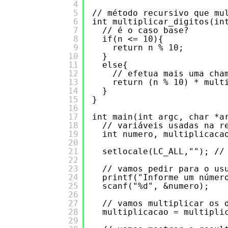
4
5
// método recursivo que mu
6
int multiplicar_digitos(in
7
// é o caso base?
8
if(n <= 10){
9
return n % 10;
10
}
11
else{
12
// efetua mais uma cha
13
return (n % 10) * mult
14
} 
15
}
16
17
int main(int argc, char *a
18
// variáveis usadas na r
19
int numero, multiplicaca
20
21
setlocale(LC_ALL,""); //
22
23
// vamos pedir para o us
24
printf("Informe um númer
25
scanf("%d", &numero);
26
27
// vamos multiplicar os 
28
multiplicacao = multipli
29