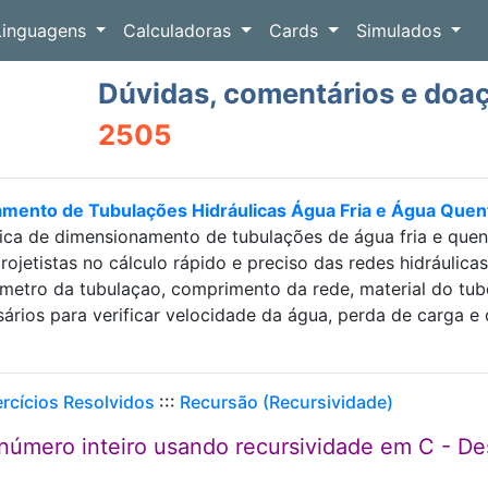
Linguagens
Calculadoras
Cards
Simulados
Dúvidas, comentários e doa
2505
amento de Tubulações Hidráulicas Água Fria e Água Que
ica de dimensionamento de tubulações de água fria e que
projetistas no cálculo rápido e preciso das redes hidráulic
etro da tubulaçao, comprimento da rede, material do tubo e
sários para verificar velocidade da água, perda de carga
ercícios Resolvidos
:::
Recursão (Recursividade)
 número inteiro usando recursividade em C - De