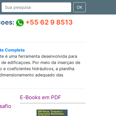
OK
çoes:
+55 62 9 8513
nte Completa
nte é uma ferramenta desenvolvida para
as de edificaçoes. Por meio da inserçao de
 coeficientes hidráulicos, a planilha
 e dimensionamento adequado das
E-Books em PDF
safio