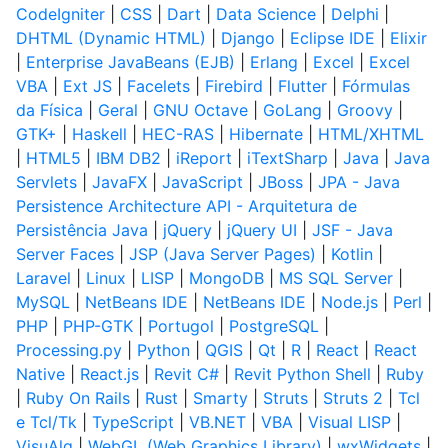
CodeIgniter
|
CSS
|
Dart
|
Data Science
|
Delphi
|
DHTML (Dynamic HTML)
|
Django
|
Eclipse IDE
|
Elixir
|
Enterprise JavaBeans (EJB)
|
Erlang
|
Excel
|
Excel
VBA
|
Ext JS
|
Facelets
|
Firebird
|
Flutter
|
Fórmulas
da Física
|
Geral
|
GNU Octave
|
GoLang
|
Groovy
|
GTK+
|
Haskell
|
HEC-RAS
|
Hibernate
|
HTML/XHTML
|
HTML5
|
IBM DB2
|
iReport
|
iTextSharp
|
Java
|
Java
Servlets
|
JavaFX
|
JavaScript
|
JBoss
|
JPA - Java
Persistence Architecture API - Arquitetura de
Persistência Java
|
jQuery
|
jQuery UI
|
JSF - Java
Server Faces
|
JSP (Java Server Pages)
|
Kotlin
|
Laravel
|
Linux
|
LISP
|
MongoDB
|
MS SQL Server
|
MySQL
|
NetBeans IDE
|
NetBeans IDE
|
Node.js
|
Perl
|
PHP
|
PHP-GTK
|
Portugol
|
PostgreSQL
|
Processing.py
|
Python
|
QGIS
|
Qt
|
R
|
React
|
React
Native
|
React.js
|
Revit C#
|
Revit Python Shell
|
Ruby
|
Ruby On Rails
|
Rust
|
Smarty
|
Struts
|
Struts 2
|
Tcl
e Tcl/Tk
|
TypeScript
|
VB.NET
|
VBA
|
Visual LISP
|
VisuAlg
|
WebGL (Web Graphics Library)
|
wxWidgets
|