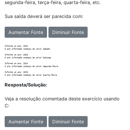
segunda-feira, terça-feira, quarta-feira, etc.
Sua saída deverá ser parecida com:
Aumentar Fonte
Diminuir Fonte
Informe um ano: 2022

O ano informado começou em um(a) Sábado

Informe um ano: 2023

O ano informado começou em um(a) Domingo

Informe um ano: 2024

O ano informado começou em um(a) Segunda-feira

Informe um ano: 2025

Resposta/Solução:
Veja a resolução comentada deste exercício usando
C:
Aumentar Fonte
Diminuir Fonte