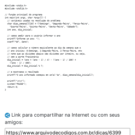
#include <stdio.h>

#include <stdlib.h>

// função principal do programa

int main(int argc, char *argv[]) {

  // variáveis usadas na resolução do problema

  char dias_semana[][20] = {"Domingo", "Segunda-feira", "Terça-feira",

    "Quarta-feira", "Quinta-feira", "Sexta-feira", "Sábado"};

  int ano, dia_inicial; 

  // vamos pedir para o usuário informar o ano

  printf("Informe um ano: ");

  scanf("%d", &ano);

  // vamos calcular o número equivalente ao dia da semana que o

  // ano iniciou: 0:Domingo, 1:Segunda-feira, 2:Terça-feira, etc

  // note que as divisões abaixo são divisões por inteiro, ou seja,

  // sem a parte fracionária 

  dia_inicial = (ano + (ano - 1) / 4) - ((ano - 1) / 100) +

    ((ano - 1) / 400); 

  dia_inicial = dia_inicial % 7; 

  // e mostramos o resultado

  printf("O ano informado começou em um(a) %s", dias_semana[dia_inicial]); 

  printf("\n\n");

  system("PAUSE");

  return 0;

Link para compartilhar na Internet ou com seus
amigos: