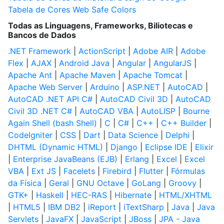
Tabela de Cores Web Safe Colors
Todas as Linguagens, Frameworks, Biliotecas e
Bancos de Dados
.NET Framework
|
ActionScript
|
Adobe AIR
|
Adobe
Flex
|
AJAX
|
Android Java
|
Angular
|
AngularJS
|
Apache Ant
|
Apache Maven
|
Apache Tomcat
|
Apache Web Server
|
Arduino
|
ASP.NET
|
AutoCAD
|
AutoCAD .NET API C#
|
AutoCAD Civil 3D
|
AutoCAD
Civil 3D .NET C#
|
AutoCAD VBA
|
AutoLISP
|
Bourne
Again Shell (bash Shell)
|
C
|
C#
|
C++
|
C++ Builder
|
CodeIgniter
|
CSS
|
Dart
|
Data Science
|
Delphi
|
DHTML (Dynamic HTML)
|
Django
|
Eclipse IDE
|
Elixir
|
Enterprise JavaBeans (EJB)
|
Erlang
|
Excel
|
Excel
VBA
|
Ext JS
|
Facelets
|
Firebird
|
Flutter
|
Fórmulas
da Física
|
Geral
|
GNU Octave
|
GoLang
|
Groovy
|
GTK+
|
Haskell
|
HEC-RAS
|
Hibernate
|
HTML/XHTML
|
HTML5
|
IBM DB2
|
iReport
|
iTextSharp
|
Java
|
Java
Servlets
|
JavaFX
|
JavaScript
|
JBoss
|
JPA - Java