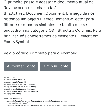
O primeiro passo é acessar o documento atual do
Revit usando uma chamada à
this.ActiveUIDocument.Document. Em seguida nós
obtemos um objeto FilteredElementCollector para
filtrar e retornar os símbolos de família que se
enquadrem na categoria OST_StructuralColumns. Para
finalizar, nós convertemos os elementos Element em
FamilySymbol.
Veja o código completo para o exemplo:
Aumentar Fonte
Diminuir Fonte
using System;

using Autodesk.Revit.UI;

using Autodesk.Revit.DB;

using Autodesk.Revit.DB.Structure;

using Autodesk.Revit.UI.Selection;

using System.Collections.Generic;

using Autodesk.Revit.DB.Architecture;

using System.Linq;

namespace Estudos {

  [Autodesk.Revit.Attributes.Transaction(Autodesk.Revit.Attributes.

    TransactionMode.Manual)]

  [Autodesk.Revit.DB.Macros.AddInId("ED8EC6C4-9489-48F7-B04E-B45B5D1BEB12")]
