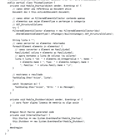
  public partial class ThisApplication {

    private void Module_Startup(object sender, EventArgs e) {

      // vamos obter uma referência ao Document ativo

      Document doc = this.ActiveUIDocument.Document;

      // vamos obter um FilteredElementCollector contendo apenas

      // elementos que sejam ElementType e pertençam à categoria

      // OST_StructuralColumns

      try {

      FilteredElementCollector elementos = new FilteredElementCollector(doc)

        .WhereElementIsElementType().OfCategory(BuiltInCategory.OST_StructuralColumns);

      String lista = "";

      // vamos percorrer os elementos retornados

      foreach(Element elemento in elementos) {

        // vamos converter o Element em FamilySymbol

        FamilySymbol coluna = elemento as FamilySymbol;

        // agora montamos a lista de colunas (ou pilares)

        lista = lista + "Id: " + elemento.Id.IntegerValue + "; Nome: "

            + elemento.Name + "; Tipo: " + elemento.Category.Name +

            "; Família: " + coluna.Family.Name + "\n";

      }

      // mostramos o resultado

      TaskDialog.Show("Aviso", lista);

      }

      catch (Exception ex) {

        TaskDialog.Show("Aviso", "Erro: " + ex.Message);

      }

    }

    private void Module_Shutdown(object sender, EventArgs e) {

      // para fazer alguma limpeza de memória ou algo assim

    }

    #region Revit Macros generated code

    private void InternalStartup() {

      this.Startup += new System.EventHandler(Module_Startup);

      this.Shutdown += new System.EventHandler(Module_Shutdown);

    }

    #endregion

  }
