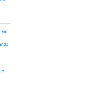
. Em
sando
 é