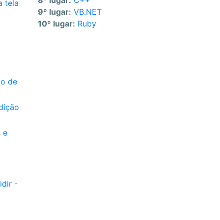
8º lugar:
C++
 tela
9º lugar:
VB.NET
10º lugar:
Ruby
io de
dição
 e
dir -