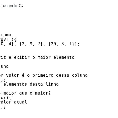
o usando C:
grama
rgv[]){
10, 4}, {2, 9, 7}, {20, 3, 1}};
riz e exibir o maior elemento 
luna
or valor é o primeiro dessa coluna
i];
s elementos desta linha
{
é maior que o maior?
ior){
valor atual
i];