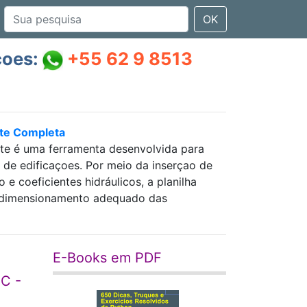
OK
çoes:
+55 62 9 8513
nte Completa
nte é uma ferramenta desenvolvida para
as de edificaçoes. Por meio da inserçao de
 coeficientes hidráulicos, a planilha
 e dimensionamento adequado das
E-Books em PDF
 C -