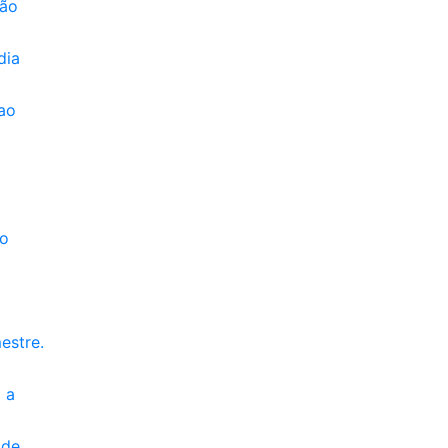
ção
dia
ao
ro
estre.
 a
ade