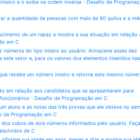
nteiro e o exibe na ordem inversa - Desafio de Programa
rar a quantidade de pessoas com mais de 80 quilos e a mé
scimento de um rapaz e mostre a sua situação em relação 
ção em C
 números do tipo inteiro ao usuário. Armazene esses dez
 este vetor e, para os valores dos elementos inseridos nas
que recebe um número inteiro e retorna este mesmo núme
o em relação aos candidatos que se apresentarem para
funcionários - Desafio de Programação em C
um aluno e as notas das três provas que ele obteve no sem
fio de Programação em C
 dos cubos de dois números informados pelo usuário. Faça
Resolvidos de C
 informe sua idade em anos, meses e dias e mostre sua id