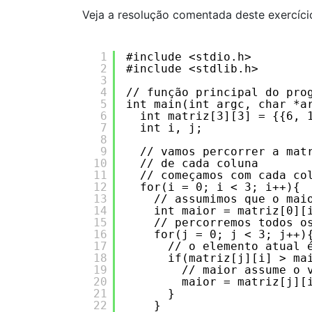
Veja a resolução comentada deste exercíci
1
#include <stdio.h>
2
#include <stdlib.h>
3
4
// função principal do pro
5
int main(int argc, char *a
6
int matriz[3][3] = {{6, 
7
int i, j;  
8
9
// vamos percorrer a mat
10
// de cada coluna
11
// começamos com cada co
12
for(i = 0; i < 3; i++){
13
// assumimos que o mai
14
int maior = matriz[0][
15
// percorremos todos o
16
for(j = 0; j < 3; j++)
17
// o elemento atual 
18
if(matriz[j][i] > ma
19
// maior assume o 
20
maior = matriz[j][
21
}
22
}