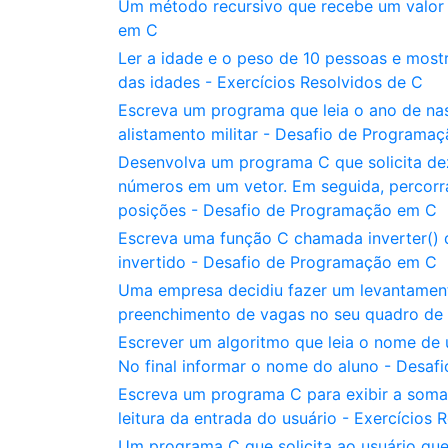
Um método recursivo que recebe um valor i
em C
Ler a idade e o peso de 10 pessoas e most
das idades - Exercícios Resolvidos de C
Escreva um programa que leia o ano de na
alistamento militar - Desafio de Programa
Desenvolva um programa C que solicita dez
números em um vetor. Em seguida, percorra
posições - Desafio de Programação em C
Escreva uma função C chamada inverter() 
invertido - Desafio de Programação em C
Uma empresa decidiu fazer um levantament
preenchimento de vagas no seu quadro de 
Escrever um algoritmo que leia o nome de 
No final informar o nome do aluno - Desa
Escreva um programa C para exibir a soma
leitura da entrada do usuário - Exercícios 
Um programa C que solicita ao usuário que