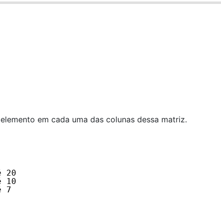
elemento em cada uma das colunas dessa matriz.
é 20
é 10
é 7