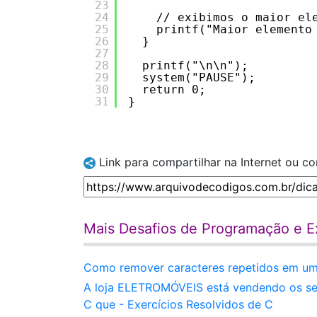
23
24
// exibimos o maior el
25
printf("Maior elemento
26
}
27
28
printf("\n\n");
29
system("PAUSE");
30
return 0;
31
}
Link para compartilhar na Internet ou c
Mais Desafios de Programação e Ex
Como remover caracteres repetidos em uma
A loja ELETROMÓVEIS está vendendo os seu
C que - Exercícios Resolvidos de C