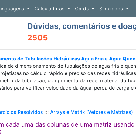
Linguagens
Calculadoras
Cards
Simulados
Dúvidas, comentários e doa
2505
amento de Tubulações Hidráulicas Água Fria e Água Que
ica de dimensionamento de tubulações de água fria e que
projetistas no cálculo rápido e preciso das redes hidráulic
etro da tubulaçao, comprimento da rede, material do tubo e
sários para verificar velocidade da água, perda de carga
ercícios Resolvidos
:::
Arrays e Matrix (Vetores e Matrizes)
m cada uma das colunas de uma matriz usando
C