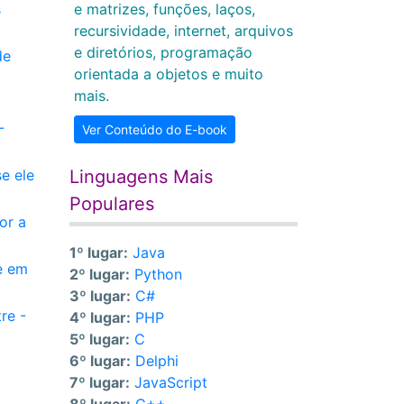
s
e matrizes, funções, laços,
recursividade, internet, arquivos
e diretórios, programação
de
orientada a objetos e muito
mais.
-
Ver Conteúdo do E-book
e ele
Linguagens Mais
Populares
or a
1º lugar:
Java
e em
2º lugar:
Python
3º lugar:
C#
re -
4º lugar:
PHP
5º lugar:
C
6º lugar:
Delphi
7º lugar:
JavaScript