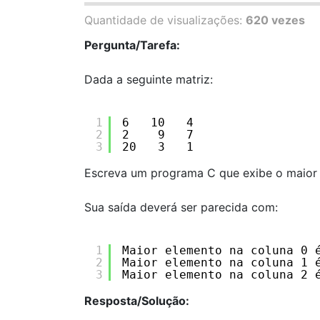
Quantidade de visualizações:
620 vezes
Pergunta/Tarefa:
Dada a seguinte matriz:
1
6   10   4
2
2    9   7
3
20   3   1
Escreva um programa C que exibe o maior 
Sua saída deverá ser parecida com:
1
Maior elemento na coluna 0 
2
Maior elemento na coluna 1 
3
Maior elemento na coluna 2 
Resposta/Solução: