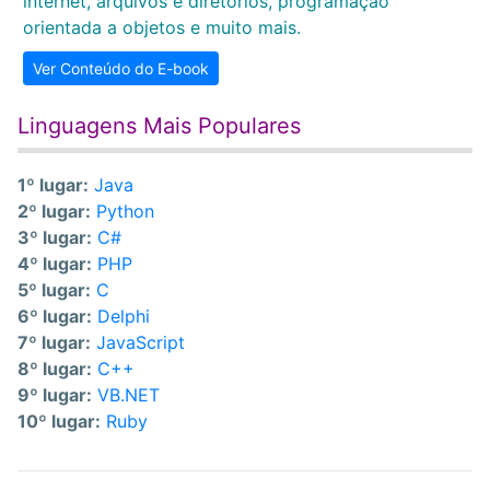
internet, arquivos e diretórios, programação
orientada a objetos e muito mais.
Ver Conteúdo do E-book
Linguagens Mais Populares
1º lugar:
Java
2º lugar:
Python
3º lugar:
C#
4º lugar:
PHP
5º lugar:
C
6º lugar:
Delphi
7º lugar:
JavaScript
8º lugar:
C++
9º lugar:
VB.NET
10º lugar:
Ruby