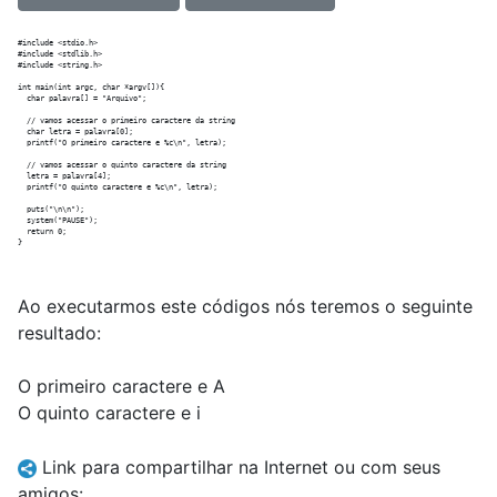
#include <stdio.h>

#include <stdlib.h>

#include <string.h>

int main(int argc, char *argv[]){

  char palavra[] = "Arquivo";

  // vamos acessar o primeiro caractere da string

  char letra = palavra[0];

  printf("O primeiro caractere e %c\n", letra);

  // vamos acessar o quinto caractere da string

  letra = palavra[4];

  printf("O quinto caractere e %c\n", letra);

  puts("\n\n");

  system("PAUSE");

  return 0;

Ao executarmos este códigos nós teremos o seguinte
resultado:
O primeiro caractere e A
O quinto caractere e i
Link para compartilhar na Internet ou com seus
amigos: