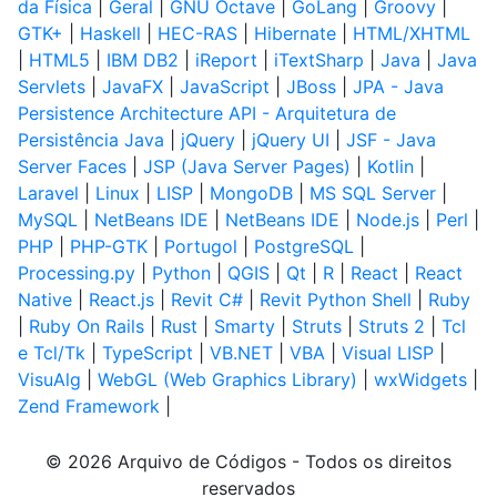
da Física
|
Geral
|
GNU Octave
|
GoLang
|
Groovy
|
GTK+
|
Haskell
|
HEC-RAS
|
Hibernate
|
HTML/XHTML
|
HTML5
|
IBM DB2
|
iReport
|
iTextSharp
|
Java
|
Java
Servlets
|
JavaFX
|
JavaScript
|
JBoss
|
JPA - Java
Persistence Architecture API - Arquitetura de
Persistência Java
|
jQuery
|
jQuery UI
|
JSF - Java
Server Faces
|
JSP (Java Server Pages)
|
Kotlin
|
Laravel
|
Linux
|
LISP
|
MongoDB
|
MS SQL Server
|
MySQL
|
NetBeans IDE
|
NetBeans IDE
|
Node.js
|
Perl
|
PHP
|
PHP-GTK
|
Portugol
|
PostgreSQL
|
Processing.py
|
Python
|
QGIS
|
Qt
|
R
|
React
|
React
Native
|
React.js
|
Revit C#
|
Revit Python Shell
|
Ruby
|
Ruby On Rails
|
Rust
|
Smarty
|
Struts
|
Struts 2
|
Tcl
e Tcl/Tk
|
TypeScript
|
VB.NET
|
VBA
|
Visual LISP
|
VisuAlg
|
WebGL (Web Graphics Library)
|
wxWidgets
|
Zend Framework
|
© 2026 Arquivo de Códigos - Todos os direitos
reservados