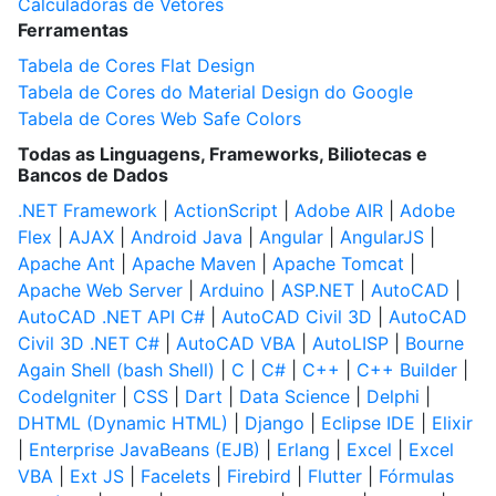
Calculadoras de Vetores
Ferramentas
Tabela de Cores Flat Design
Tabela de Cores do Material Design do Google
Tabela de Cores Web Safe Colors
Todas as Linguagens, Frameworks, Biliotecas e
Bancos de Dados
.NET Framework
|
ActionScript
|
Adobe AIR
|
Adobe
Flex
|
AJAX
|
Android Java
|
Angular
|
AngularJS
|
Apache Ant
|
Apache Maven
|
Apache Tomcat
|
Apache Web Server
|
Arduino
|
ASP.NET
|
AutoCAD
|
AutoCAD .NET API C#
|
AutoCAD Civil 3D
|
AutoCAD
Civil 3D .NET C#
|
AutoCAD VBA
|
AutoLISP
|
Bourne
Again Shell (bash Shell)
|
C
|
C#
|
C++
|
C++ Builder
|
CodeIgniter
|
CSS
|
Dart
|
Data Science
|
Delphi
|
DHTML (Dynamic HTML)
|
Django
|
Eclipse IDE
|
Elixir
|
Enterprise JavaBeans (EJB)
|
Erlang
|
Excel
|
Excel
VBA
|
Ext JS
|
Facelets
|
Firebird
|
Flutter
|
Fórmulas