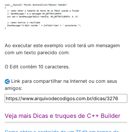
void __fastcall TForm3::Button2Click(TObject *Sender)

{

  // vamos obter o tamanho do texto de um TEdit usando a função

  // SendMessage() e a mensagem WM_GETTEXTLENGTH

  int tam = SendMessage(Edit1->Handle, WM_GETTEXTLENGTH, 0, 0);

  // vamos mostrar o resultado

  ShowMessage("O Edit contém " + IntToStr(tam) + " caracteres.");

Ao executar este exemplo você terá um mensagem
com um texto parecido com:
O Edit contém 10 caracteres.
Link para compartilhar na Internet ou com seus
amigos:
Veja mais Dicas e truques de C++ Builder