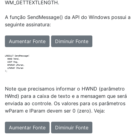
WM_GETTEXTLENGTH.
A função SendMessage() da API do Windows possui a
seguinte assinatura:
Aumentar Fonte
Diminuir Fonte
LRESULT SendMessage(          

  HWND hWnd,

  UINT Msg,

  WPARAM wParam,

  LPARAM lParam

Note que precisamos informar o HWND (parâmetro
hWnd) para a caixa de texto e a mensagem que será
enviada ao controle. Os valores para os parâmetros
wParam e lParam devem ser 0 (zero). Veja:
Aumentar Fonte
Diminuir Fonte