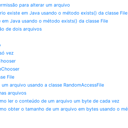
ermissão para alterar um arquivo
rio existe em Java usando o método exists() da classe File
te em Java usando o método exists() da classe File
ão de dois arquivos
o
 só vez
eChooser
ileChooser
se File
m um arquivo usando a classe RandomAccessFile
nas arquivos
mo ler o conteúdo de um arquivo um byte de cada vez
omo obter o tamanho de um arquivo em bytes usando o m