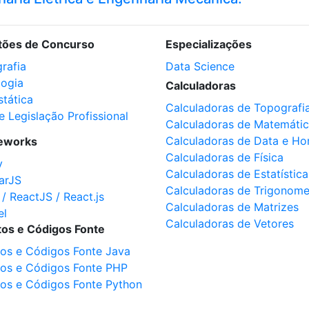
tões de Concurso
Especializações
rafia
Data Science
logia
Calculadoras
stática
Calculadoras de Topografi
e Legislação Profissional
Calculadoras de Matemáti
Calculadoras de Data e Ho
eworks
Calculadoras de Física
y
Calculadoras de Estatística
arJS
Calculadoras de Trigonome
 / ReactJS / React.js
Calculadoras de Matrizes
el
Calculadoras de Vetores
tos e Códigos Fonte
tos e Códigos Fonte Java
tos e Códigos Fonte PHP
tos e Códigos Fonte Python