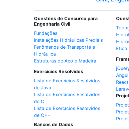
Questões de Concurso para
Ques
Engenharia Civil
Topog
Fundações
Hidro
Instalações Hidráulicas Prediais
Hidro
Fenômenos de Transporte e
Ética 
Hidráulica
Fram
Estruturas de Aço e Madeira
jQuer
Exercícios Resolvidos
Angul
Lista de Exercícios Resolvidos
React
de Java
Larav
Lista de Exercícios Resolvidos
Proje
de C
Proje
Lista de Exercícios Resolvidos
Proje
de C++
Proje
Bancos de Dados