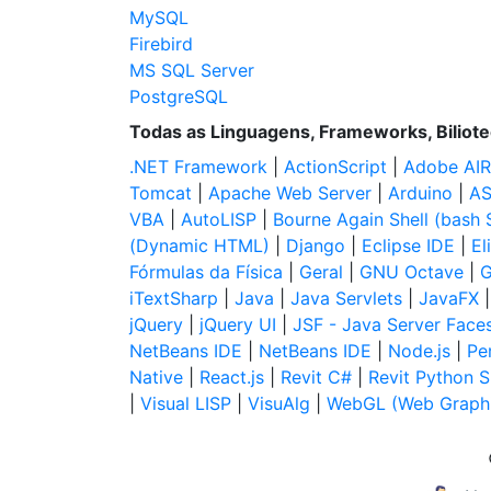
MySQL
Firebird
MS SQL Server
PostgreSQL
Todas as Linguagens, Frameworks, Biliot
.NET Framework
|
ActionScript
|
Adobe AIR
Tomcat
|
Apache Web Server
|
Arduino
|
AS
VBA
|
AutoLISP
|
Bourne Again Shell (bash S
(Dynamic HTML)
|
Django
|
Eclipse IDE
|
El
Fórmulas da Física
|
Geral
|
GNU Octave
|
G
iTextSharp
|
Java
|
Java Servlets
|
JavaFX
jQuery
|
jQuery UI
|
JSF - Java Server Face
NetBeans IDE
|
NetBeans IDE
|
Node.js
|
Per
Native
|
React.js
|
Revit C#
|
Revit Python S
|
Visual LISP
|
VisuAlg
|
WebGL (Web Graphi