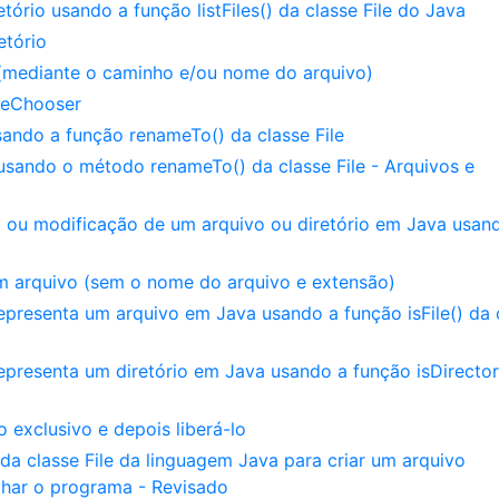
ório usando a função listFiles() da classe File do Java
etório
(mediante o caminho e/ou nome do arquivo)
ileChooser
ndo a função renameTo() da classe File
sando o método renameTo() da classe File - Arquivos e
o ou modificação de um arquivo ou diretório em Java usan
 arquivo (sem o nome do arquivo e extensão)
epresenta um arquivo em Java usando a função isFile() da 
epresenta um diretório em Java usando a função isDirector
 exclusivo e depois liberá-lo
a classe File da linguagem Java para criar um arquivo
echar o programa - Revisado