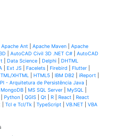
|
Apache Ant
|
Apache Maven
|
Apache
 3D
|
AutoCAD Civil 3D .NET C#
|
AutoCAD
t
|
Data Science
|
Delphi
|
DHTML
A
|
Ext JS
|
Facelets
|
Firebird
|
Flutter
|
TML/XHTML
|
HTML5
|
IBM DB2
|
iReport
|
PI - Arquitetura de Persistência Java
|
|
MongoDB
|
MS SQL Server
|
MySQL
|
|
Python
|
QGIS
|
Qt
|
R
|
React
|
React
2
|
Tcl e Tcl/Tk
|
TypeScript
|
VB.NET
|
VBA
s