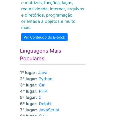
e matrizes, funções, laços,
recursividade, internet, arquivos
e diretórios, programação
orientada a objetos e muito
mais.
Ver Conteúdo do E-book
Linguagens Mais
Populares
1º lugar:
Java
2º lugar:
Python
3º lugar:
C#
4º lugar:
PHP
5º lugar:
C
6º lugar:
Delphi
7º lugar:
JavaScript