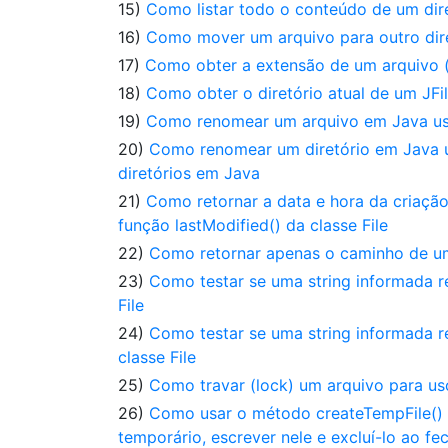
15)
Como listar todo o conteúdo de um diret
16)
Como mover um arquivo para outro dir
17)
Como obter a extensão de um arquivo 
18)
Como obter o diretório atual de um JF
19)
Como renomear um arquivo em Java usa
20)
Como renomear um diretório em Java u
diretórios em Java
21)
Como retornar a data e hora da criaçã
função lastModified() da classe File
22)
Como retornar apenas o caminho de um
23)
Como testar se uma string informada r
File
24)
Como testar se uma string informada r
classe File
25)
Como travar (lock) um arquivo para uso
26)
Como usar o método createTempFile() d
temporário, escrever nele e excluí-lo ao f