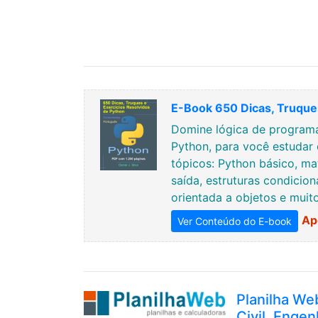
E-Book 650 Dicas, Truques
Domine lógica de programa
Python, para você estudar 
tópicos: Python básico, ma
saída, estruturas condicion
orientada a objetos e muit
Ap
Ver Conteúdo do E-book
Planilha We
Civil, Engen