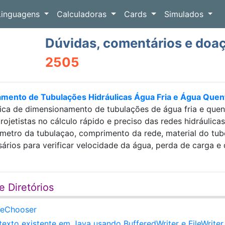
Linguagens
Calculadoras
Cards
Simulados
Dúvidas, comentários e doa
2505
amento de Tubulações Hidráulicas Água Fria e Água Que
ica de dimensionamento de tubulações de água fria e que
projetistas no cálculo rápido e preciso das redes hidráulic
etro da tubulaçao, comprimento da rede, material do tubo e
sários para verificar velocidade da água, perda de carga
e Diretórios
ileChooser
exto existente em Java usando BufferedWriter e FileWriter