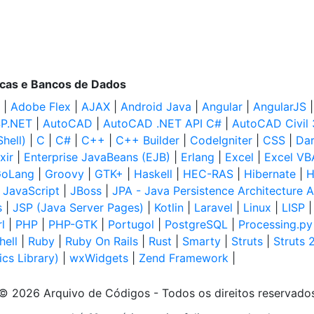
ecas e Bancos de Dados
|
Adobe Flex
|
AJAX
|
Android Java
|
Angular
|
AngularJS
P.NET
|
AutoCAD
|
AutoCAD .NET API C#
|
AutoCAD Civil
hell)
|
C
|
C#
|
C++
|
C++ Builder
|
CodeIgniter
|
CSS
|
Dar
ixir
|
Enterprise JavaBeans (EJB)
|
Erlang
|
Excel
|
Excel VB
oLang
|
Groovy
|
GTK+
|
Haskell
|
HEC-RAS
|
Hibernate
|
H
|
JavaScript
|
JBoss
|
JPA - Java Persistence Architecture A
s
|
JSP (Java Server Pages)
|
Kotlin
|
Laravel
|
Linux
|
LISP
l
|
PHP
|
PHP-GTK
|
Portugol
|
PostgreSQL
|
Processing.py
hell
|
Ruby
|
Ruby On Rails
|
Rust
|
Smarty
|
Struts
|
Struts 
cs Library)
|
wxWidgets
|
Zend Framework
|
© 2026 Arquivo de Códigos - Todos os direitos reservado