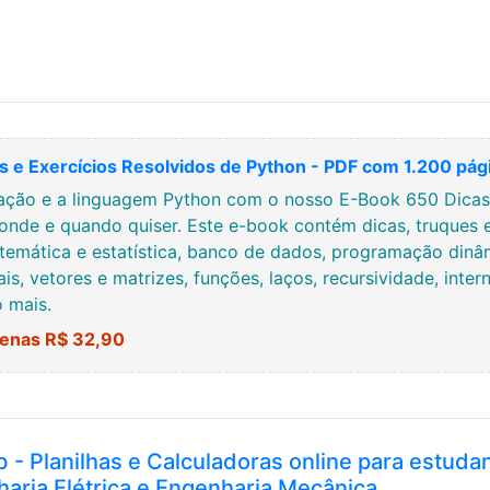
 e Exercícios Resolvidos de Python - PDF com 1.200 pág
ção e a linguagem Python com o nosso E-Book 650 Dicas, 
onde e quando quiser. Este e-book contém dicas, truques 
temática e estatística, banco de dados, programação dinâmi
ais, vetores e matrizes, funções, laços, recursividade, inte
o mais.
enas R$ 32,90
b - Planilhas e Calculadoras online para estuda
haria Elétrica e Engenharia Mecânica.