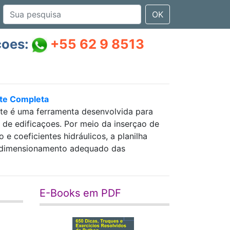
OK
çoes:
+55 62 9 8513
nte Completa
nte é uma ferramenta desenvolvida para
as de edificaçoes. Por meio da inserçao de
 coeficientes hidráulicos, a planilha
 e dimensionamento adequado das
E-Books em PDF