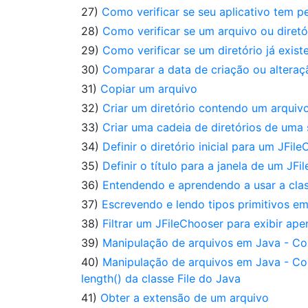
27)
Como verificar se seu aplicativo tem p
28)
Como verificar se um arquivo ou diretó
29)
Como verificar se um diretório já exis
30)
Comparar a data de criação ou alteraç
31)
Copiar um arquivo
32)
Criar um diretório contendo um arquiv
33)
Criar uma cadeia de diretórios de uma
34)
Definir o diretório inicial para um JFil
35)
Definir o título para a janela de um JF
36)
Entendendo e aprendendo a usar a clas
37)
Escrevendo e lendo tipos primitivos e
38)
Filtrar um JFileChooser para exibir ape
39)
Manipulação de arquivos em Java - Co
40)
Manipulação de arquivos em Java - C
length() da classe File do Java
41)
Obter a extensão de um arquivo